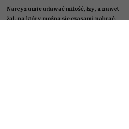
Narcyz umie udawać miłość, łzy, a nawet
żal, na który można się czasami nabrać.
Są jednak trzy stany, w których zawsze
pokazuje swoje prawdziwe oblicze. Kiedy
tylko je dostrzeżesz, maska opadnie i nie
dasz się więcej nabrać na jego gierki.
Spis treści:
1. Szczere przeprosiny bez żadnych „ale”
2. Okazanie empatii całym sobą
3. Bycie tą samą osobą w każdej sytuacji