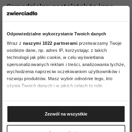
Samodzielny nastolatek to inna
bajka…
Podczas ferii w górach największym zagrożeniem
Odpowiedzialne wykorzystanie Twoich danych
dla nastolatka jest brawura i przesadna pewność
Wraz z
naszymi 1022 partnerami
przetwarzamy Twoje
siebie. Dlatego warto przede wszystkim
osobiste dane, np. adres IP, korzystając z takich
informować o zagrożeniach, które mogą spotkać
technologii jak pliki cookie, w celu wyświetlania
nas w czasie wyjazdu. Jeśli nastolatek będzie
spersonalizowanych reklam i treści, analizowania tychże,
korzystał z wyznaczonych stoków, powiadomi
wychodzenia naprzeciw oczekiwaniom użytkowników i
opiekunów o trasach, na które się udaje i
rozwoju produktów. Masz wybór odnośnie tego, kto
używa Twoich danych i w jakich celach to robi.
przewidywanym powrocie, a także będzie
reagował na zmiany pogody, powinien być
Jeśli wyrazisz na to zgodę, chcielibyśmy również:
bezpieczny. Trzeba pamiętać, że każda wyprawa
Gromadzić dane dotyczące Twojej lokalizacji
narciarska powyżej 1 000 m n. p. m. poza stokiem
Zezwól na wszystkie
geograficznej z dokładnością nawet do kilku metrów
musi być zorganizowana z udziałem
Identyfikować Twoje urządzenie, aktywnie
przewodników turystycznych. Zwłaszcza zimą
analizując charakteryzującego je zbiory danych