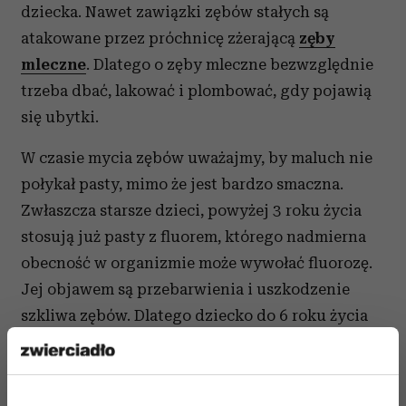
dziecka. Nawet zawiązki zębów stałych są
atakowane przez próchnicę zżerającą
zęby
mleczne
. Dlatego o zęby mleczne bezwzględnie
trzeba dbać, lakować i plombować, gdy pojawią
się ubytki.
W czasie mycia zębów uważajmy, by maluch nie
połykał pasty, mimo że jest bardzo smaczna.
Zwłaszcza starsze dzieci, powyżej 3 roku życia
stosują już pasty z fluorem, którego nadmierna
obecność w organizmie może wywołać fluorozę.
Jej objawem są przebarwienia i uszkodzenie
szkliwa zębów. Dlatego dziecko do 6 roku życia
powinno bezwzględnie myć zęby pod nadzorem
osoby dorosłej. Natomiast niemowlęta do 12
miesiąca roku życia w ogóle nie muszą mieć