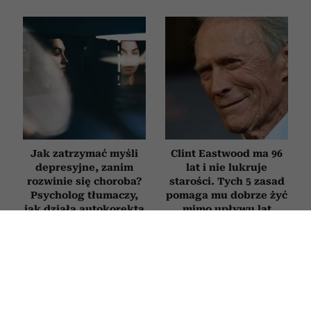
Jak zatrzymać myśli
Clint Eastwood ma 96
depresyjne, zanim
lat i nie lukruje
rozwinie się choroba?
starości. Tych 5 zasad
Psycholog tłumaczy,
pomaga mu dobrze żyć
jak działa autokorekta
mimo upływu lat
myślenia
RODZICE
Novak Djoković zdradził, co mówi