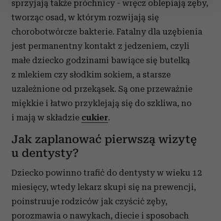
sprzyjają także próchnicy - wręcz oblepiają zęby,
zmienić lub wycofać swoją zgodę w dowolnej chwili.
tworząc osad, w którym rozwijają się
Wykorzystujemy pliki cookie do spersonalizowania treści
chorobotwórcze bakterie. Fatalny dla uzębienia
i reklam, aby oferować funkcje społecznościowe i
jest permanentny kontakt z jedzeniem, czyli
analizować ruch w naszej witrynie. Informacje o tym, jak
małe dziecko godzinami bawiące się butelką
korzystasz z naszej witryny, udostępniamy partnerom
z mlekiem czy słodkim sokiem, a starsze
społecznościowym, reklamowym i analitycznym.
Partnerzy mogą połączyć te informacje z innymi danymi
uzależnione od przekąsek. Są one przeważnie
otrzymanymi od Ciebie lub uzyskanymi podczas
miękkie i łatwo przyklejają się do szkliwa, no
korzystania z ich usług.
i mają w składzie
cukier
.
Jak zaplanować pierwszą wizytę
u dentysty?
Dziecko powinno trafić do dentysty w wieku 12
miesięcy, wtedy lekarz skupi się na prewencji,
poinstruuje rodziców jak czyścić zęby,
porozmawia o nawykach, diecie i sposobach