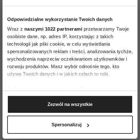
zawód związany z jednym, mogą to sobie
rekompensować satysfakcją i radością z
Odpowiedzialne wykorzystanie Twoich danych
zachowania pozostałych. Dla mamy i taty
Wraz z
naszymi 1022 partnerami
przetwarzamy Twoje
jedynaka każdy sukces jest stuprocentowy, a
osobiste dane, np. adres IP, korzystając z takich
każde niepowodzenie – całkowite.
technologii jak pliki cookie, w celu wyświetlania
spersonalizowanych reklam i treści, analizowania tychże,
Chcąc dla dziecka jak najlepiej, nieświadomie
wychodzenia naprzeciw oczekiwaniom użytkowników i
popełniają wiele błędów, takich na przykład, jak:
rozwoju produktów. Masz wybór odnośnie tego, kto
używa Twoich danych i w jakich celach to robi.
„Chcesz – masz”.
Skoro ukochane dziecko
Jeśli wyrazisz na to zgodę, chcielibyśmy również:
domaga się natychmiastowego spełnienia
Gromadzić dane dotyczące Twojej lokalizacji
życzenia, dla świętego spokoju mu ulegają.
Zezwól na wszystkie
geograficznej z dokładnością nawet do kilku metrów
„Daj, pomogę ci”.
Roztaczają nad nim
Identyfikować Twoje urządzenie, aktywnie
opiekuńczy parasol nawet wtedy, gdy samo
analizując charakteryzującego je zbiory danych
Spersonalizuj
mogłoby sobie poradzić.
(fingerprinting, czyli wirtualny odcisk palca)
„To mi się podoba, to nie”.
Nieustannie je
Dowiedz się więcej odnośnie tego, jak Twoje osobiste