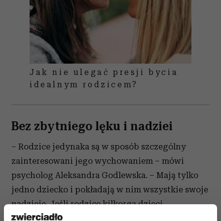
Jak nie ulegać presji bycia
idealnym rodzicem?
Bez zbytniego lęku i nadziei
– Rodzice jedynaka są w sposób szczególny
zainteresowani jego wychowaniem – mówi
psycholog Aleksandra Godlewska. – Mają tylko
jedno dziecko i pokładają w nim wszystkie swoje
nadzieje. Jeśli rodzice kilkorga dzieci
przeżywają jakiś kłopot, niepowodzenie czy