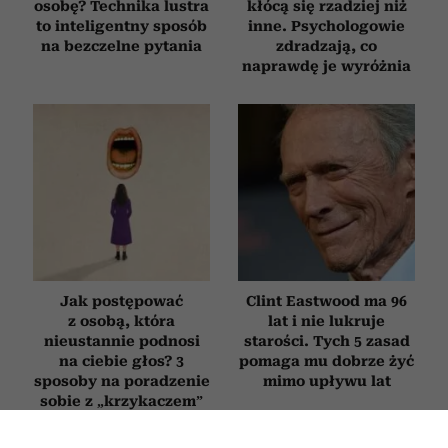
osobę? Technika lustra
kłócą się rzadziej niż
to inteligentny sposób
inne. Psychologowie
na bezczelne pytania
zdradzają, co
naprawdę je wyróżnia
Jak postępować
Clint Eastwood ma 96
z osobą, która
lat i nie lukruje
nieustannie podnosi
starości. Tych 5 zasad
na ciebie głos? 3
pomaga mu dobrze żyć
sposoby na poradzenie
mimo upływu lat
sobie z „krzykaczem”