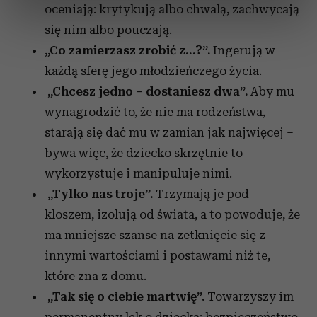
oceniają: krytykują albo chwalą, zachwycają
dane są przetwarzane oraz ustaw własne preferencje w
sekcji szczegółów
. W Deklaracji plików cookie możesz
się nim albo pouczają.
zmienić lub wycofać swoją zgodę w dowolnej chwili.
„Co zamierzasz zrobić z…?”.
Ingerują w
każdą sferę jego młodzieńczego życia.
Wykorzystujemy pliki cookie do spersonalizowania treści
„Chcesz jedno – dostaniesz dwa”.
Aby mu
i reklam, aby oferować funkcje społecznościowe i
analizować ruch w naszej witrynie. Informacje o tym, jak
wynagrodzić to, że nie ma rodzeństwa,
korzystasz z naszej witryny, udostępniamy partnerom
starają się dać mu w zamian jak najwięcej –
społecznościowym, reklamowym i analitycznym.
bywa więc, że dziecko skrzętnie to
Partnerzy mogą połączyć te informacje z innymi danymi
wykorzystuje i manipuluje nimi.
otrzymanymi od Ciebie lub uzyskanymi podczas
„Tylko nas troje”.
Trzymają je pod
korzystania z ich usług.
kloszem, izolują od świata, a to powoduje, że
ma mniejsze szanse na zetknięcie się z
innymi wartościami i postawami niż te,
które zna z domu.
„Tak się o ciebie martwię”.
Towarzyszy im