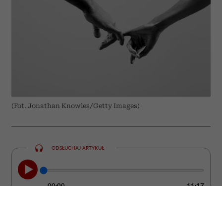
(Fot. Jonathan Knowles/Getty Images)
ODSŁUCHAJ ARTYKUŁ
00:00
11:17