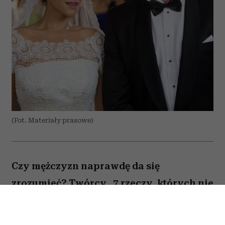
(Fot. Materiały prasowe)
Czy mężczyzn naprawdę da się
zrozumieć? Twórcy „7 rzeczy, których nie
wiecie o facetach” z przymrużeniem oka
próbują odpowiedzieć na to pytanie,