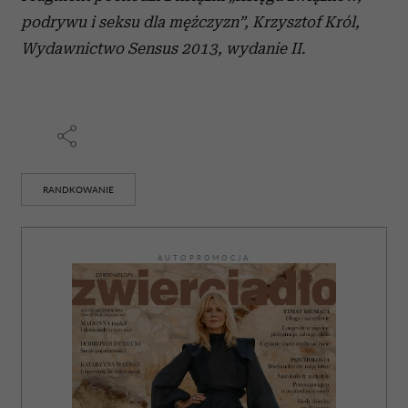
otrzymanymi od Ciebie lub uzyskanymi podczas
podrywu i seksu dla mężczyzn”, Krzysztof Król,
korzystania z ich usług.
Wydawnictwo Sensus 2013, wydanie II.
RANDKOWANIE
AUTOPROMOCJA