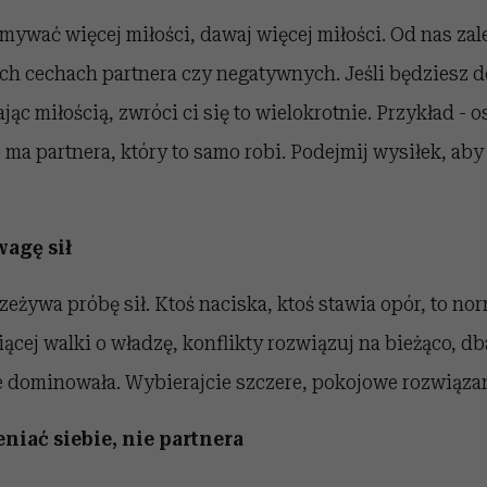
ymywać więcej miłości, dawaj więcej miłości. Od nas za
h cechach partnera czy negatywnych. Jeśli będziesz do
ąc miłością, zwróci ci się to wielokrotnie. Przykład - 
o ma partnera, który to samo robi. Podejmij wysiłek, aby
wagę sił
eżywa próbę sił. Ktoś naciska, ktoś stawia opór, to no
ącej walki o władzę, konflikty rozwiązuj na bieżąco, dba
e dominowała. Wybierajcie szczere, pokojowe rozwiązan
ieniać siebie, nie partnera