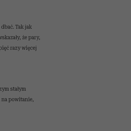
 dbać. Tak jak
skazały, że pary,
pięć razy więcej
szym stałym
 na powitanie,