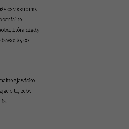
leży czy skupimy
ceniał te
osoba, która nigdy
 dawać to, co
rmalne zjawisko.
jąc o to, żeby
ia.