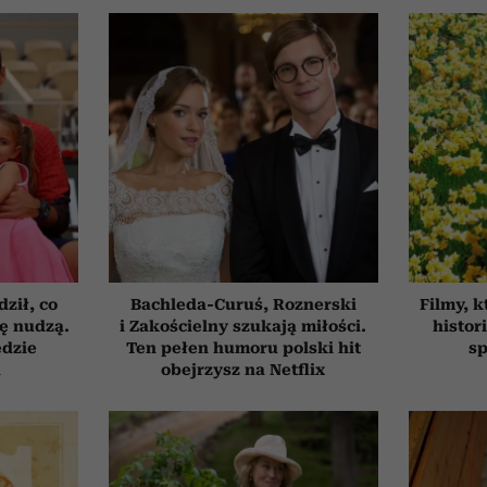
ził, co
Bachleda-Curuś, Roznerski
Filmy, k
ię nudzą.
i Zakościelny szukają miłości.
histor
ędzie
Ten pełen humoru polski hit
sp
h
obejrzysz na Netflix