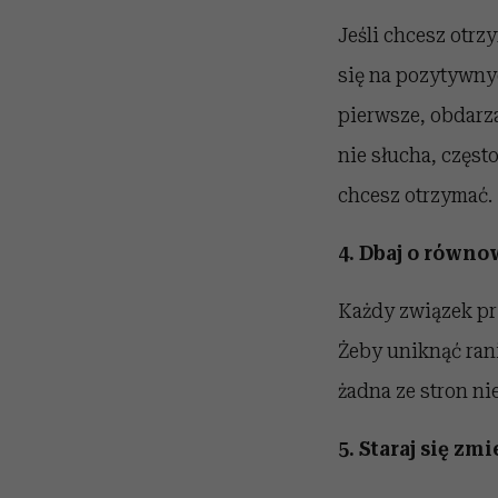
Jeśli chcesz otrz
się na pozytywnyc
pierwsze, obdarzaj
nie słucha, częst
chcesz otrzymać.
4. Dbaj o równo
Każdy związek prz
Żeby uniknąć rani
żadna ze stron ni
5. Staraj się zm