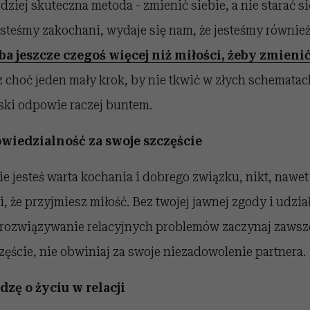
rdziej skuteczna metoda - zmienić siebie, a nie starać s
esteśmy zakochani, wydaje się nam, że jesteśmy równi
eba jeszcze czegoś więcej niż miłości, żeby zmieni
sz choć jeden mały krok, by nie tkwić w złych schematac
ski odpowie raczej buntem.
owiedzialność za swoje szczęście
 nie jesteś warta kochania i dobrego związku, nikt, nawe
, że przyjmiesz miłość. Bez twojej jawnej zgody i udział
 rozwiązywanie relacyjnych problemów zaczynaj zawsze
zęście, nie obwiniaj za swoje niezadowolenie partnera.
dzę o życiu w relacji