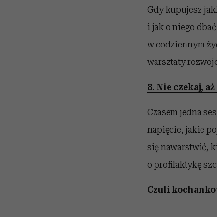
Gdy kupujesz jaki
i jak o niego dba
w codziennym życi
warsztaty rozwoj
8. Nie czekaj, 
Czasem jedna sesj
napięcie, jakie po
się nawarstwić, k
o profilaktykę sz
Czuli kochanko