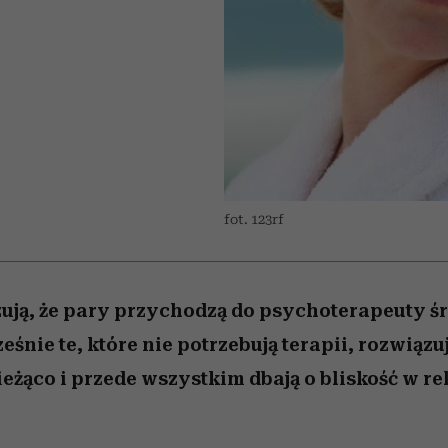
edź
 5,
przekraczają swoje granice
Wiemy, gdzie go kupić
Miller s. 5, odc. 6]
sezon jesień–zima 2
zaskakujący fawo
w seksie?
fot. 123rf
ją, że pary przychodzą do psychoterapeuty śre
śnie te, które nie potrzebują terapii, rozwiązu
żąco i przede wszystkim dbają o bliskość w rela