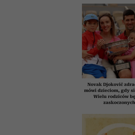
Novak Djoković zdrad
mówi dzieciom, gdy s
Wielu rodziców b
zaskoczonyc