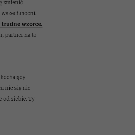
ię zmienić
eż wszechmocni.
ć trudne wzorce.
h, partner na to
t kochający
u nic się nie
 od siebie. Ty