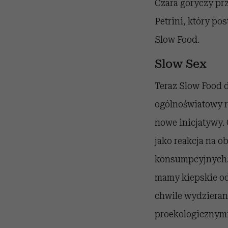
Czara goryczy prz
Petrini, który po
Slow Food.
Slow Sex
Teraz Slow Food 
ogólnoświatowy r
nowe inicjatywy. 
jako reakcja na 
konsumpcyjnych. 
mamy kiepskie od
chwile wydzierane
proekologicznymi