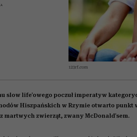
 5,
emocje sięgają zenitu
Raport Lyst ujawnił
Miller s. 5, odc. 6]
skuteczne
sposoby
bez gierek i domy
KA
najbardziej pożądane
ubrania i marki sezonu
123rf.com
hu slow life'owego poczuł imperatyw kategory
Schodów Hiszpańskich w Rzymie otwarto punk
 z martwych zwierząt, zwany McDonald'sem.