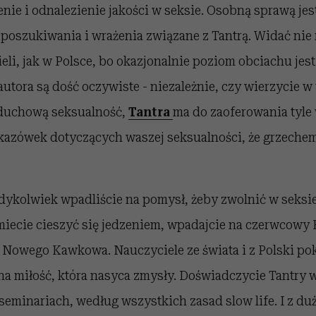
nie i odnalezienie jakości w seksie. Osobną sprawą jest 
 poszukiwania i wrażenia związane z Tantrą. Widać nie 
li, jak w Polsce, bo okazjonalnie poziom obciachu jest
utora są dość oczywiste - niezależnie, czy wierzycie w
i duchową seksualność,
Tantra
ma do zaoferowania tyle 
azówek dotyczących waszej seksualności, że grzechem
iedykolwiek wpadliście na pomysł, żeby zwolnić w seksie
umiecie cieszyć się jedzeniem, wpadajcie na czerwcowy 
o Nowego Kawkowa. Nauczyciele ze świata i z Polski po
na miłość, która nasyca zmysły. Doświadczycie Tantry 
 seminariach, według wszystkich zasad slow life. I z d