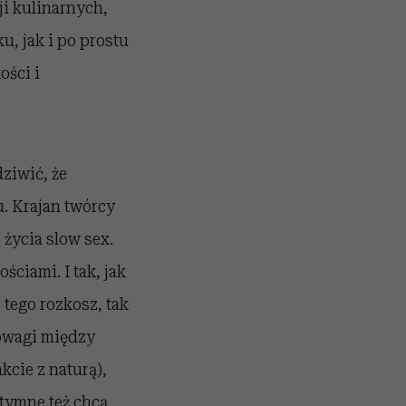
ji kulinarnych,
, jak i po prostu
ości i
ziwić, że
. Krajan twórcy
 życia slow sex.
ciami. I tak, jak
 tego rozkosz, tak
nowagi między
kcie z naturą),
ntymne też chcą