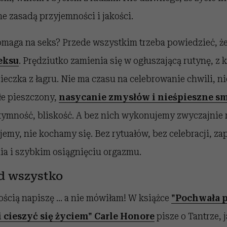
 zasadą przyjemności i jakości.
omaga na seks? Przede wszystkim trzeba powiedzieć, ż
eksu
. Prędziutko zamienia się w ogłuszającą rutynę, z k
ucieczka z łagru. Nie ma czasu na celebrowanie chwili, n
łe pieszczony,
nasycanie zmysłów i nieśpieszne s
ntymność, bliskość. A bez nich wykonujemy zwyczajnie
jemy, nie kochamy się. Bez rytuałów, bez celebracji, zap
a i szybkim osiągnięciu orgazmu.
d wszystko
cią napiszę ... a nie mówiłam! W książce
"Pochwała p
 cieszyć się życiem" Carle Honore
pisze o Tantrze, 