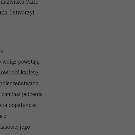
o nazwisku Carlo
ia. I stworzył
to
o wciąż powstają
low robi karierę,
społeczeństwach
 zamiast jedzenia
ycia pojedyncze
ę z
masowej jego