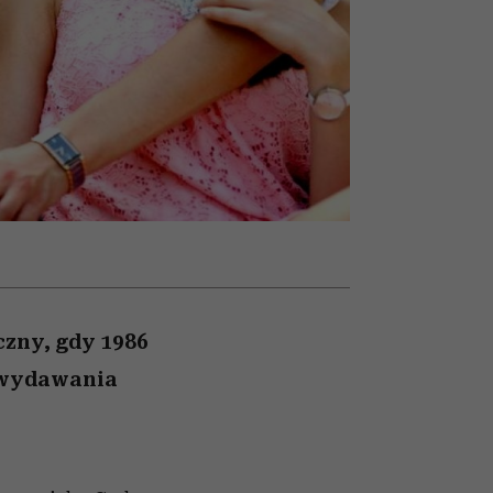
słów
cieszy się dużą
pamięć
popularnością na Netflixie
czny, gdy 1986
t wydawania