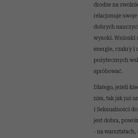
drodze na zwolnie
relacjonuje swoje
dobrych nauczycie
wysoki. Wnioski a
energie, czakry 
pożytecznych wsk
spróbować.
Dlatego, jeżeli k
nim, tak jak już 
i Seksualności d
jest dobra, powol
- na warsztatach,