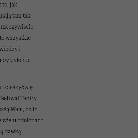
to, jak
mają tam tak
 rzeczywiście
 te wszystkie
wiedzy i
 by było nie
 i cieszyć się
Festiwal Tantry
każą Wam, co to
w wielu odsłonach
użą dawką