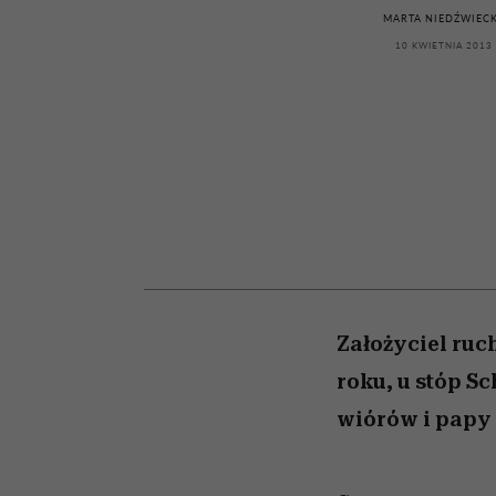
kawę z Kasią Miller”, s.
relację z pieniędzmi
MARTA NIEDŹWIEC
odc. 7]
10 KWIETNIA 2013
Założyciel ruc
roku, u stóp 
wiórów i papy