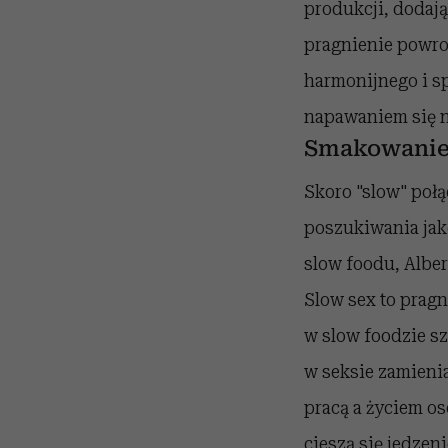
produkcji, dodają
pragnienie powrot
harmonijnego i sp
napawaniem się ni
Smakowanie
Skoro "slow" połą
poszukiwania jako
slow foodu, Alber
Slow sex to pragn
w slow foodzie sz
w seksie zamieni
pracą a życiem os
cieszą się jedzen