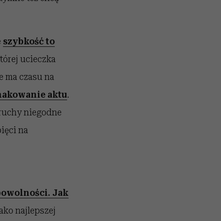
e
szybkość to
tórej ucieczka
ie ma czasu na
makowanie aktu
.
 ruchy niegodne
ięci na
owolności. Jak
jako najlepszej