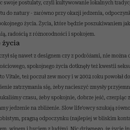
c swoje postulaty, czyli kultywowanie lokalnych tradyc
u do natury - zarówno przy okazji jedzenia, odpoczynku
okojnego życia. Życia, które będzie poszukiwaniem jak
ą, radością z różnorodności i spokojem.
 życia
czył się nawet z designem czy z podróżami, nie można d
ściowego, spokojnego życia dotknęły też kwestii seksu
to Vitale, też poczuł zew mocy i w 2002 roku powołał do
ienie zatrzymania się, żeby nacieszyć zmysły przyjemnoś
ukaliśmy czasu, żeby spokojnie, dobrze jeść, czerpiąc z
amy jedzenie na zbliżenie. Slow life'owcy szukają rów
obistym, pragną odpoczynku (najlepiej w bliskim konta
iem, winem i byciem z ludźmi. Nic dziwnego, że życie i