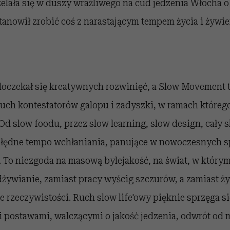
elała się w duszy wrażliwego na cud jedzenia Włocha 
stanowił zrobić coś z narastającym tempem życia i żywien
doczekał się kreatywnych rozwinięć, a Slow Movement 
uch kontestatorów galopu i zadyszki, w ramach któreg
Od slow foodu, przez slow learning, slow design, cały s
obłędne tempo wchłaniania, panujące w nowoczesnych 
To niezgoda na masową bylejakość, na świat, w którym
żywianie, zamiast pracy wyścig szczurów, a zamiast ż
 rzeczywistości. Ruch slow life'owy pięknie sprzęga si
 postawami, walczącymi o jakość jedzenia, odwrót od 