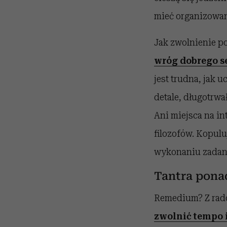
mieć organizowane
Jak zwolnienie p
wróg dobrego s
jest trudna, jak 
detale, długotrwa
Ani miejsca na i
filozofów. Kopulu
wykonaniu zadani
Tantra pona
Remedium? Z radoś
zwolnić tempo i