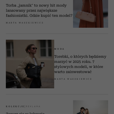
Torba „jamnik” to nowy hit mody
lansowany przez największe
fashionistki. Gdzie kupić ten model?
MARTA WASZKIEWICZ
MODA
Torebki, o których będziemy
marzyć w 2025 roku. 7
stylowych modeli, w które
warto zainwestować
MARTA WASZKIEWICZ
KOLEKCJE
Zanurz się w luksusie –