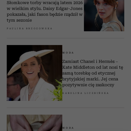
Słomkowe torby wracają latem 2026
w wielkim stylu. Daisy Edgar-Jones
pokazała, jaki fason będzie rządził w
tym sezonie
PAULINA BRZOZOWSKA
MODA
Zamiast Chanel i Hermès –
Kate Middleton od lat nosi tę
samą torebkę od etycznej
brytyjskiej marki. Jej cena
pozytywnie cię zaskoczy
KAROLINA LICZBIŃSKA
MODA