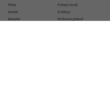
Filmy
Pokazy mody
Seriale
Kolekcje
Muzyka
Stylizacje gwiazd
Książki
Trendy
Sztuka
Zakupy
URODA
STYL ŻYCIA
Kosmetyki
Quizy
Pielęgnacja
Psychotesty
Makijaż
Horoskopy
Włosy
Zdrowie
Perfumy
Podróże