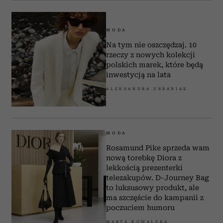
MODA
Na tym nie oszczędzaj. 10
rzeczy z nowych kolekcji
polskich marek, które będą
inwestycją na lata
ALEKSANDRA URBANIAK
MODA
Rosamund Pike sprzeda wam
nową torebkę Diora z
lekkością prezenterki
telezakupów. D-Journey Bag
to luksusowy produkt, ale
ma szczęście do kampanii z
poczuciem humoru
MARTA KOWALSKA