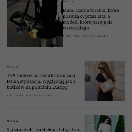
MODA
Małe, czarne torebki, które
posłużą ci przez lata. 5
modeli, które pasują do
wszystkiego
PAULINA BRZOZOWSKA
MODA
Te 5 torebek ze sznurka robi całą
letnią stylizację. Wyglądają jak z
butików na południu Europy
PAULINA BRZOZOWSKA
MODA
5 „dziwnych” torebek na lato, które