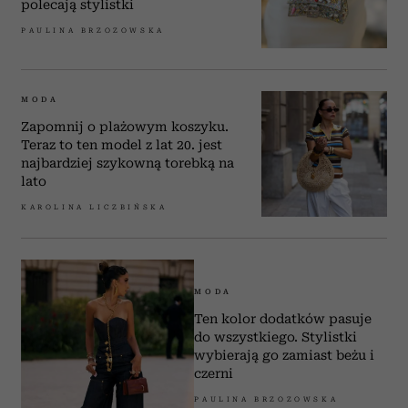
polecają stylistki
PAULINA BRZOZOWSKA
MODA
Zapomnij o plażowym koszyku.
Teraz to ten model z lat 20. jest
najbardziej szykowną torebką na
lato
KAROLINA LICZBIŃSKA
MODA
Ten kolor dodatków pasuje
do wszystkiego. Stylistki
wybierają go zamiast beżu i
czerni
PAULINA BRZOZOWSKA