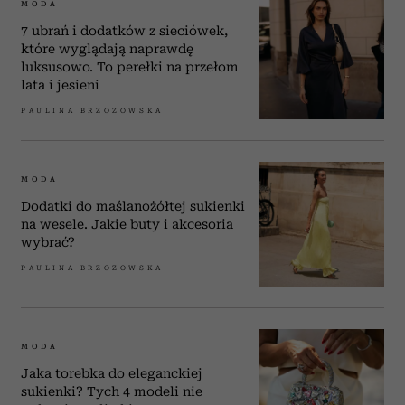
MODA
7 ubrań i dodatków z sieciówek,
które wyglądają naprawdę
luksusowo. To perełki na przełom
lata i jesieni
PAULINA BRZOZOWSKA
MODA
Dodatki do maślanożółtej sukienki
na wesele. Jakie buty i akcesoria
wybrać?
PAULINA BRZOZOWSKA
MODA
Jaka torebka do eleganckiej
sukienki? Tych 4 modeli nie