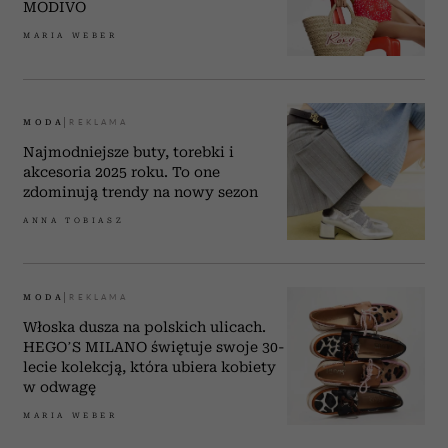
MODIVO
MARIA WEBER
MODA
Najmodniejsze buty, torebki i
akcesoria 2025 roku. To one
zdominują trendy na nowy sezon
ANNA TOBIASZ
MODA
Włoska dusza na polskich ulicach.
HEGO’S MILANO świętuje swoje 30-
lecie kolekcją, która ubiera kobiety
w odwagę
MARIA WEBER