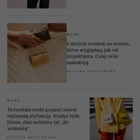
MODA
6 złotych torebek na wesele,
które wyglądają jak od
projektanta. Ceny mile
zaskakują
PAULINA BRZOZOWSKA
MODA
Ta torebka może popsuć nawet
najlepszą stylizację. Kiedyś była
hitem, dziś mówimy jej „do
widzenia”
PAULINA BRZOZOWSKA