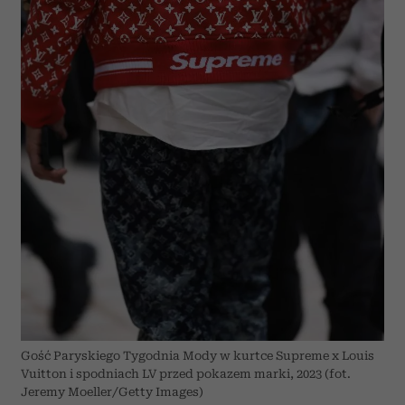
analizować ruch w naszej witrynie. Informacje o tym, jak
korzystasz z naszej witryny, udostępniamy partnerom
społecznościowym, reklamowym i analitycznym.
Partnerzy mogą połączyć te informacje z innymi danymi
otrzymanymi od Ciebie lub uzyskanymi podczas
korzystania z ich usług.
Gość Paryskiego Tygodnia Mody w kurtce Supreme x Louis
Vuitton i spodniach LV przed pokazem marki, 2023 (fot.
Jeremy Moeller/Getty Images)