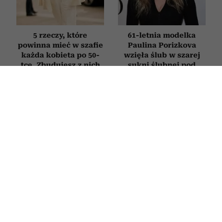
5 rzeczy, które
61-letnia modelka
powinna mieć w szafie
Paulina Porizkova
każda kobieta po 50-
wzięła ślub w szarej
tce. Zbudujesz z nich
sukni ślubnej pod
dziesiątki stylizacji
kolor siwych włosów
MODA
5 rzeczy, które stylistki usunęłyby z
letniej garderoby bez zastanowienia
16 LIPCA 2026
PAULINA BRZOZOWSKA