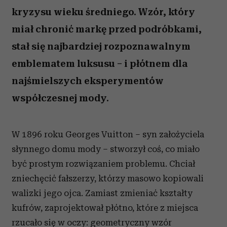
kryzysu wieku średniego. Wzór, który
miał chronić markę przed podróbkami,
stał się najbardziej rozpoznawalnym
emblematem luksusu – i płótnem dla
najśmielszych eksperymentów
współczesnej mody.
W 1896 roku Georges Vuitton – syn założyciela
słynnego domu mody – stworzył coś, co miało
być prostym rozwiązaniem problemu. Chciał
zniechęcić fałszerzy, którzy masowo kopiowali
walizki jego ojca. Zamiast zmieniać kształty
kufrów, zaprojektował płótno, które z miejsca
rzucało się w oczy: geometryczny wzór