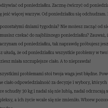
 odżywiać od poniedziałku. Zacznę ćwiczyć od poniedzi
 jeść więcej warzyw. Od poniedziałku się odchudzam. I t
 pozostałymi dniami tygodnia? Nie możesz zacząć od si
musisz czekać do najbliższego poniedziałku? Zauważ, 
zaczynam od poniedziałku, tak naprawdę próbujesz jesz
sz ułudą, że od poniedziałku wszystkie problemy w two
ziesz miała szczuplejsze ciało. A to nieprawda!
wszystkimi problemami stoi twoja waga jest błędne. Pow
e ciało odpowiedzialność za decyzje i wybory, których
e schudły 30 kg i nadal się nie lubią, nadal odrzucają s
pleksy, a ich życie wcale się nie zmieniło. Wbrew poz