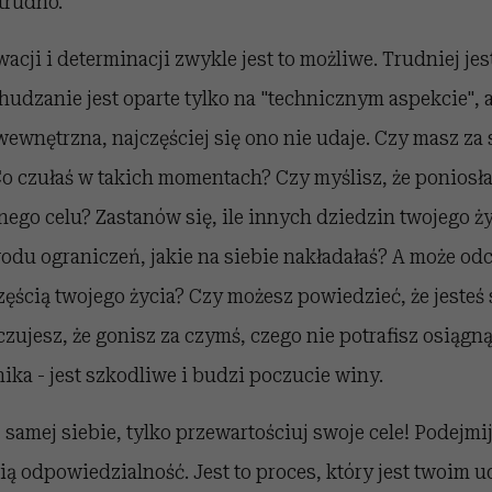
 trudno.
acji i determinacji zwykle jest to możliwe. Trudniej je
udzanie jest oparte tylko na "technicznym aspekcie", a
wewnętrzna, najczęściej się ono nie udaje. Czy masz z
 czułaś w takich momentach? Czy myślisz, że poniosła
nego celu? Zastanów się, ile innych dziedzin twojego ży
odu ograniczeń, jakie na siebie nakładałaś? A może od
zęścią twojego życia? Czy możesz powiedzieć, że jesteś 
czujesz, że gonisz za czymś, czego nie potrafisz osiągn
ika - jest szkodliwe i budzi poczucie winy.
j samej siebie, tylko przewartościuj swoje cele! Podejm
nią odpowiedzialność. Jest to proces, który jest twoim u