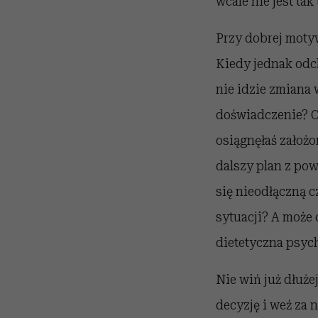
wcale nie jest tak
Przy dobrej motyw
Kiedy jednak odch
nie idzie zmiana 
doświadczenie? Co
osiągnęłaś założo
dalszy plan z pow
się nieodłączną c
sytuacji? A może 
dietetyczna psych
Nie wiń już dłuże
decyzję i weź za 