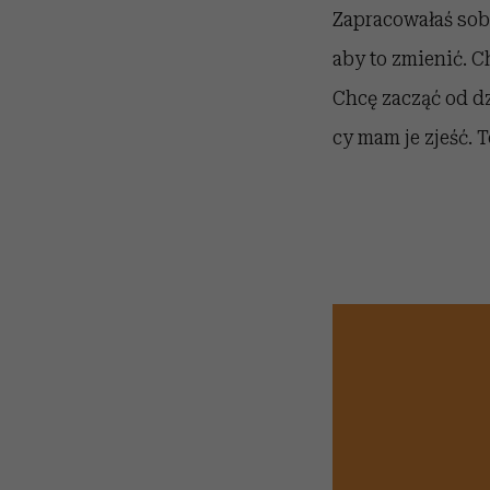
Zapracowałaś sobi
aby to zmienić. C
Chcę zacząć od dz
cy mam je zjeść. T