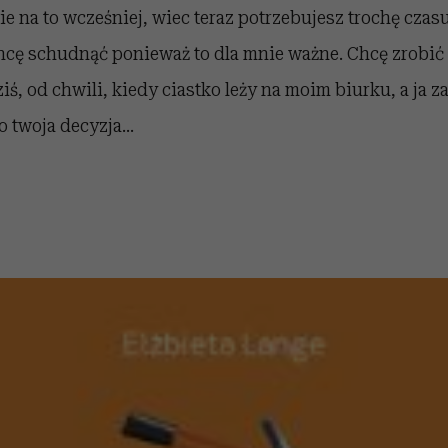
e na to wcześniej, wiec teraz potrzebujesz trochę czasu
hcę schudnąć ponieważ to dla mnie ważne. Chcę zrobić t
iś, od chwili, kiedy ciastko leży na moim biurku, a ja z
o twoja decyzja...