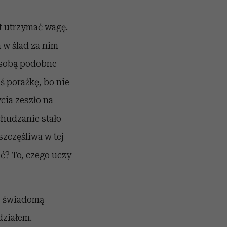
st utrzymać wagę.
 w ślad za nim
a sobą podobne
ś porażkę, bo nie
cia zeszło na
chudzanie stało
szczęśliwa w tej
ąć? To, czego uczy
ij świadomą
działem.