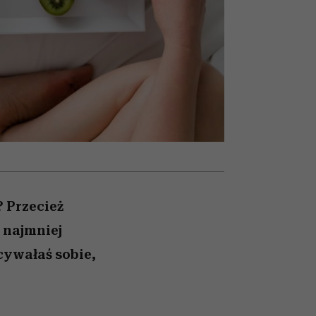
nił
relację z pieniędzmi
ane
zonu
? Przecież
i najmniej
cywałaś sobie,