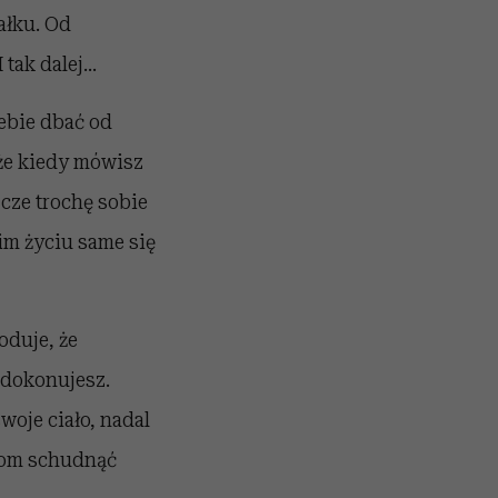
ałku. Od
ak dalej...
ebie dbać od
że kiedy mówisz
cze trochę sobie
im życiu same się
oduje, że
 dokonujesz.
woje ciało, nadal
orom schudnąć