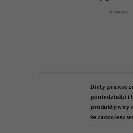
kawę z Kasią Miller”, s.
girls”
odc. 7]
23 MAJA 2019
Diety prawie z
poniedziałki i
produktywny dz
że zaczniesz w