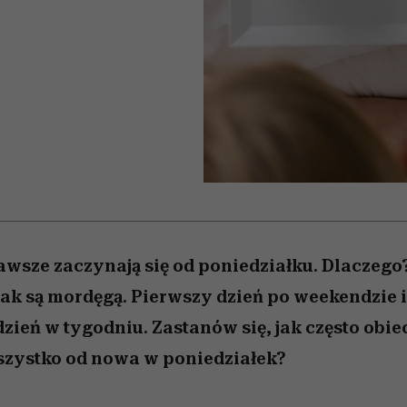
 5,
kwestie, o których wciąż
skutki dla związku i dla
Miller s. 5, odc. 6]
Raport Lyst ujaw
boimy się mówić
partnerki
najbardziej pożąd
ubrania i marki se
awsze zaczynają się od poniedziałku. Dlaczego
 tak są mordęgą. Pierwszy dzień po weekendzie 
ień w tygodniu. Zastanów się, jak często obie
szystko od nowa w poniedziałek?