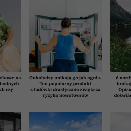
czkowe na
Onkolodzy unikają go jak ognia.
6 nord
idealnych
Ten popularny produkt
brakuj
ub czy
z lodówki drastycznie zwiększa
Opisu
ryzyko nowotworów
doświad