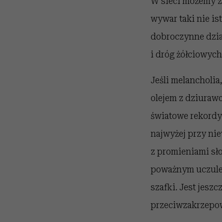
W sieci możemy z
wywar taki nie ist
dobroczynne dzia
i dróg żółciowyc
Jeśli melancholia
olejem z dziurawc
światowe rekordy
najwyżej przy ni
z promieniami sło
poważnym uczule
szafki. Jest jesz
przeciwzakrzepow