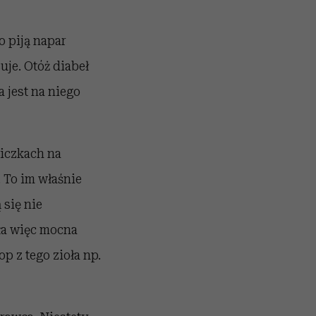
o piją napar
suje. Otóż diabeł
 jest na niego
iczkach na
 To im właśnie
 się nie
ała więc mocna
p z tego zioła np.