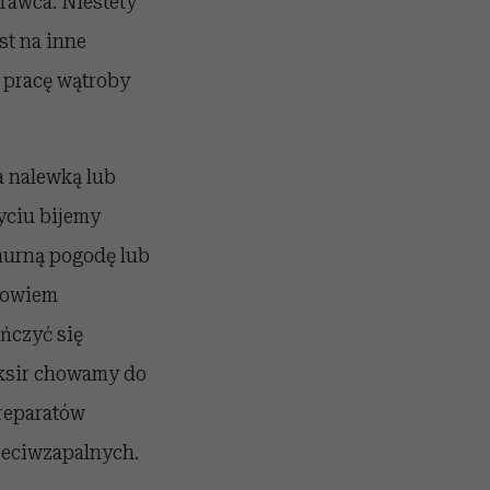
rawca. Niestety
st na inne
 pracę wątroby
a nalewką lub
yciu bijemy
murną pogodę lub
 bowiem
ńczyć się
ksir chowamy do
preparatów
zeciwzapalnych.