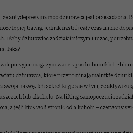
 że antydepresyjna moc dziurawca jest przesadzona. B
 może lepiej trawią, jednak nastrój cały czas im nie dopi
h. I żeby dziurawiec zadziałał niczym Prozac, potrzebna
ra. Jaka?
iwdepresyjne magazynowane są w drobniutkich zbiorn
kwiatu dziurawca, które przypominają malutkie dziurki.
a swoją nazwę. Ich sekret kryje się w tym, że aktywizują
łuszczach lub alkoholu. Na lifting samopoczucia zadzi
a, a jeśli ktoś woli stronić od alkoholu – czerwony syro