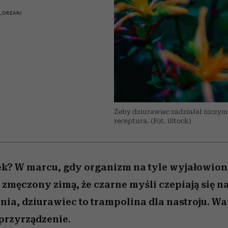
edź
 5,
j
Wiemy, gdzie go kupić
Miller s. 5, odc. 6]
niż się wydaje
sezon jesień–zima 2
LOREANI
Żeby dziurawiec zadziałał niczym 
receptura. (Fot. iStock)
ek? W marcu, gdy organizm na tyle wyjałowiony
 zmęczony zimą, że czarne myśli czepiają się na
ia, dziurawiec to trampolina dla nastroju. W
przyrządzenie.