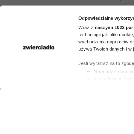
Kwiaty na b
Odpowiedzialne wykorzys
pełnym słońc
Wraz z
naszymi 1022 par
technologii jak pliki cook
roślin, k
wychodzenia naprzeciw oc
używa Twoich danych i w ja
przetrwają
Jeśli wyrazisz na to zgod
największe
Gromadzić dane dot
Identyfikować Twoj
(fingerprinting, czyli 
PATRYCJA KLIKOW
Dowiedz się więcej odnośn
2 LIPCA 2026
preferencje w
sekcji szc
dowolnej chwili.
Wykorzystujemy pliki cook
i analizować ruch w naszej