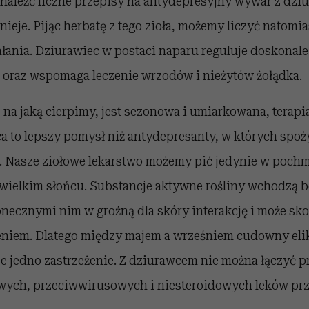
naleźć liczne przepisy na antydepresyjny wywar z dziu
nieje. Pijąc herbatę z tego zioła, możemy liczyć natomia
łania. Dziurawiec w postaci naparu reguluje doskonale
h oraz wspomaga leczenie wrzodów i nieżytów żołądka.
, na jaką cierpimy, jest sezonowa i umiarkowana, terapi
a to lepszy pomysł niż antydepresanty, w których spoż
. Nasze ziołowe lekarstwo możemy pić jedynie w poch
ewielkim słońcu. Substancje aktywne rośliny wchodzą
necznymi nim w groźną dla skóry interakcję i może sko
niem. Dlatego między majem a wrześniem cudowny eli
cze jedno zastrzeżenie. Z dziurawcem nie można łączyć 
ych, przeciwwirusowych i niesteroidowych leków pr