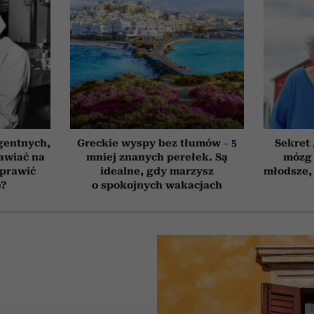
gentnych,
Greckie wyspy bez tłumów – 5
Sekret
awiać na
mniej znanych perełek. Są
mózg 
oprawić
idealne, gdy marzysz
młodsze, 
ę?
o spokojnych wakacjach