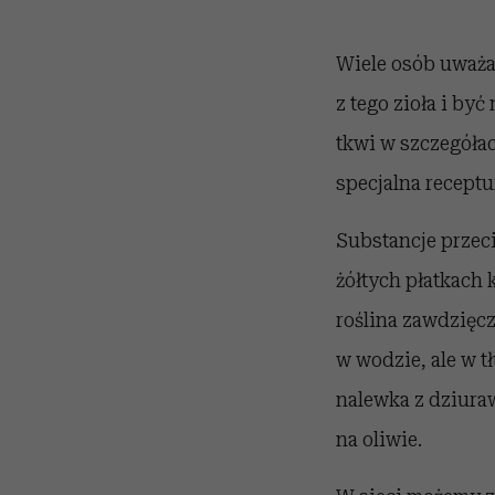
Wiele osób uważa,
z tego zioła i być
tkwi w szczegółac
specjalna receptu
Substancje przec
żółtych płatkach 
roślina zawdzięcz
w wodzie, ale w t
nalewka z dziurawc
na oliwie.