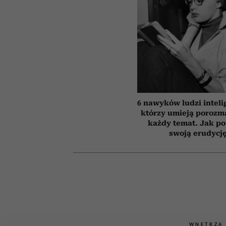
6 nawyków ludzi inteli
którzy umieją porozm
każdy temat. Jak p
swoją erudycj
WNĘTRZA