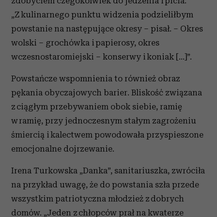
zdobyciem czegokolwiek do jedzenia i picia.
„Z kulinarnego punktu widzenia podzieliłbym
powstanie na następujące okresy – pisał. – Okres
wolski – grochówka i papierosy, okres
wczesnostaromiejski – konserwy i koniak [...]”.
Powstańcze wspomnienia to również obraz
pękania obyczajowych barier. Bliskość związana
z ciągłym przebywaniem obok siebie, ramię
w ramię, przy jednoczesnym stałym zagrożeniu
śmiercią i kalectwem powodowała przyspieszone
emocjonalne dojrzewanie.
Irena Turkowska „Danka”, sanitariuszka, zwróciła
na przykład uwagę, że do powstania szła przede
wszystkim patriotyczna młodzież z dobrych
domów. „Jeden z chłopców prał na kwaterze