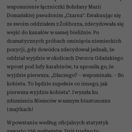
wspomnienie łączniczki Bohdany Marii
Domańskiej pseudonim „Czarna”. Ewakuując się
ze swoim oddziałem z Żoliborza, zdecydowała się
wejść do kanałów w samej bieliźnie. Po
dramatycznych próbach ominięcia niemieckich
pozycji, gdy dowódca zdecydował jednak, że
oddział wyjdzie w okolicach Dworca Gdańskiego
wprost pod lufy karabinów, ta uprosiła go, że
wyjdzie pierwsza. „Dlaczego? – wspominała. – Bo
kobieta. To będzie zupełnie co innego, jak
pierwsza wyjdzie kobieta”. I wyszła ku
zdumieniu Niemców w samym biustonoszu
i majtkach!
W powstaniu według oficjalnych statystyk
zawarto 256 małżeństw. Dziś trudno to