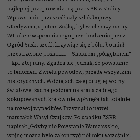
najlepiej przeprowadzoną przez AK w stolicy.
W powstaniu przeszedł cały szlak bojowy
z Kedywem, a potem Zośką, był wiele razy ranny.
W trakcie wspomnianego przechodzenia przez
Ogród Saski szedł, krzywiąc się z bólu, bo miał
przestrzelone pośladki. – Siadałem „półgębkiem”
– kpi z tej rany. Zgadza się jednak, że powstanie
to fenomen. Z wielu powodów, przede wszystkim
historycznych. W dziejach całej drugiej wojny
światowej żadna podziemna armia żadnego
z okupowanych krajów nie wpłynęła tak totalnie
na rozwój wypadków. Przyznał to nawet
marszałek Wasyl Czujkow. Po upadku ZSRR
napisał: „Gdyby nie Powstanie Warszawskie,
wojnę można było zakończyć pół roku wcześniej,