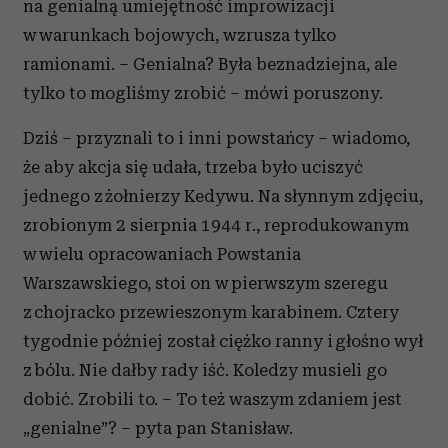
na genialną umiejętność improwizacji
w warunkach bojowych, wzrusza tylko
ramionami. – Genialna? Była beznadziejna, ale
tylko to mogliśmy zrobić – mówi poruszony.
Dziś – przyznali to i inni powstańcy – wiadomo,
że aby akcja się udała, trzeba było uciszyć
jednego z żołnierzy Kedywu. Na słynnym zdjęciu,
zrobionym 2 sierpnia 1944 r., reprodukowanym
w wielu opracowaniach Powstania
Warszawskiego, stoi on w pierwszym szeregu
z chojracko przewieszonym karabinem. Cztery
tygodnie później został ciężko ranny i głośno wył
z bólu. Nie dałby rady iść. Koledzy musieli go
dobić. Zrobili to. – To też waszym zdaniem jest
„genialne”? – pyta pan Stanisław.