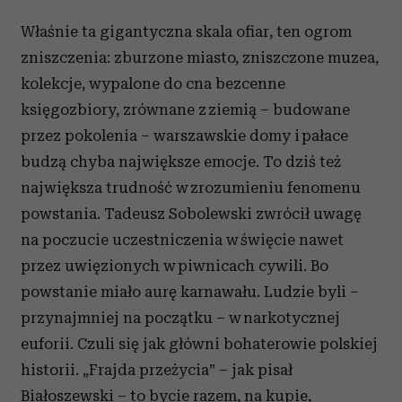
Właśnie ta gigantyczna skala ofiar, ten ogrom
zniszczenia: zburzone miasto, zniszczone muzea,
kolekcje, wypalone do cna bezcenne
księgozbiory, zrównane z ziemią – budowane
przez pokolenia – warszawskie domy i pałace
budzą chyba największe emocje. To dziś też
największa trudność w zrozumieniu fenomenu
powstania. Tadeusz Sobolewski zwrócił uwagę
na poczucie uczestniczenia w święcie nawet
przez uwięzionych w piwnicach cywili. Bo
powstanie miało aurę karnawału. Ludzie byli –
przynajmniej na początku – w narkotycznej
euforii. Czuli się jak główni bohaterowie polskiej
historii. „Frajda przeżycia” – jak pisał
Białoszewski – to bycie razem, na kupie,