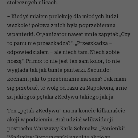
stołecznych ulicach.
– Kiedyś miałem prelekcję dla młodych ludzi
w szkole i połowa z nich była poprzebierana
w panterki. Organizator nawet mnie zapytał: „Czy
to panu nie przeszkadza?”. „Przeszkadza –
odpowiedziałem – ale niech tam. Niech sobie
noszą”. Primo: to nie jest ten sam kolor, to nie
wygląda tak jak tamte panterki. Secundo:
kochani, jaki to przebieranie ma sens? Jak mam
się przebrać, to wolę od razu za Napoleona, a nie
za jakiegoś pętaka z Kedywu takiego jak ja.
Ten „pętak z Kedywu” ma na koncie kilkanaście
akcji w podziemiu. Brał udział w likwidacji
postrachu Warszawy Karla Schmalza „Panienki”.
Władysław Bartoszewski uznał tę akcję za