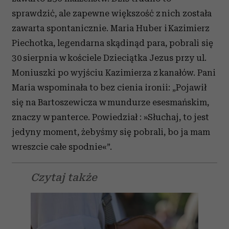
sprawdzić, ale zapewne większość z nich została
zawarta spontanicznie. Maria Huber i Kazimierz
Piechotka, legendarna skądinąd para, pobrali się
30 sierpnia w kościele Dzieciątka Jezus przy ul.
Moniuszki po wyjściu Kazimierza z kanałów. Pani
Maria wspominała to bez cienia ironii: „Pojawił
się na Bartoszewicza w mundurze esesmańskim,
znaczy w panterce. Powiedział : »Słuchaj, to jest
jedyny moment, żebyśmy się pobrali, bo ja mam
wreszcie całe spodnie«”.
Czytaj także