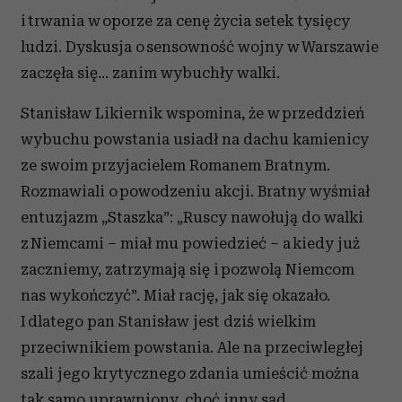
i trwania w oporze za cenę życia setek tysięcy
ludzi. Dyskusja o sensowność wojny w Warszawie
zaczęła się… zanim wybuchły walki.
Stanisław Likiernik wspomina, że w przeddzień
wybuchu powstania usiadł na dachu kamienicy
ze swoim przyjacielem Romanem Bratnym.
Rozmawiali o powodzeniu akcji. Bratny wyśmiał
entuzjazm „Staszka”: „Ruscy nawołują do walki
z Niemcami – miał mu powiedzieć – a kiedy już
zaczniemy, zatrzymają się i pozwolą Niemcom
nas wykończyć”. Miał rację, jak się okazało.
I dlatego pan Stanisław jest dziś wielkim
przeciwnikiem powstania. Ale na przeciwległej
szali jego krytycznego zdania umieścić można
tak samo uprawniony, choć inny sąd.