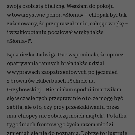
swoją osobistą bieliznę. Weszłam do pokoju
w towarzystwie pchor. »Słonia« – chłopak był tak
zażenowany, że przepraszał mnie, całując w rękę –
i w zakłopotaniu pocałował w rękę także
»Słonia«!”.
Łączniczka Jadwiga Gac wspominała, że oprócz
opatrywania rannych brała także udział
w wyprawach zaopatrzeniowych po jęczmień
z browarów Haberbusch i Schiele na
Grzybowskiej. „Nie miałam spodni i martwiłam
się w czasie tych przepraw nie o to, że mogę być
zabita, ale o to, czy przy przeskakiwaniu przez
mur chłopcy nie zobaczą moich majtek”. Po kilku
tygodniach frontowego życia razem młodzi
zmieniali się nie do poznania. Dobrze to ilustruje