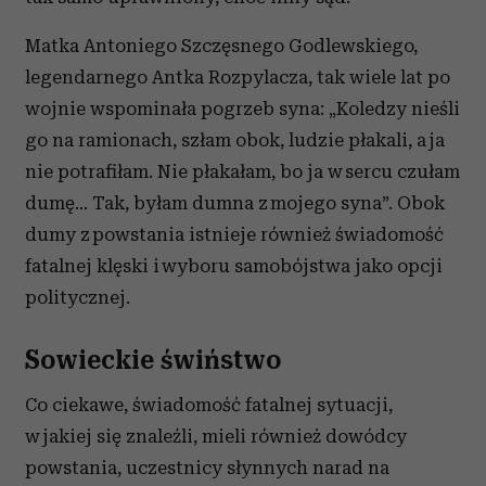
Matka Antoniego Szczęsnego Godlewskiego,
legendarnego Antka Rozpylacza, tak wiele lat po
wojnie wspominała pogrzeb syna: „Koledzy nieśli
go na ramionach, szłam obok, ludzie płakali, a ja
nie potrafiłam. Nie płakałam, bo ja w sercu czułam
dumę… Tak, byłam dumna z mojego syna”. Obok
dumy z powstania istnieje również świadomość
fatalnej klęski i wyboru samobójstwa jako opcji
politycznej.
Sowieckie świństwo
Co ciekawe, świadomość fatalnej sytuacji,
w jakiej się znaleźli, mieli również dowódcy
powstania, uczestnicy słynnych narad na