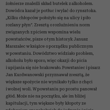
żołnierze znaleźli skład butelek z alkoholem.
Partnerzy mogą połączyć te informacje z innymi danymi
Dowódca kazał je potłuc i wylać do rynsztoka.
otrzymanymi od Ciebie lub uzyskanymi podczas
„Kilku chłopców położyło się na ulicy i piło
korzystania z ich usług.
rozlany płyn”. Zresztą o rozluźnieniu norm
związanych z piciem wspomina wielu
powstańców, pisze o tym historyk Janusz
Marszalec w książce o porządku publicznym
w powstaniu. Dowództwo widziało problem,
alkoholu było sporo, więc okazji do picia
i upijania się nie brakowało. Powstaniec i pisarz
Jan Kurdwanowski przyznawał zresztą, że
większe spożycie nie wynikało tylko z chęci
i wolnej woli. W powstaniu po prostu panował
głód. Może nie na początku, ale im bliżej
kapitulacji, tym większe były kłopoty ze