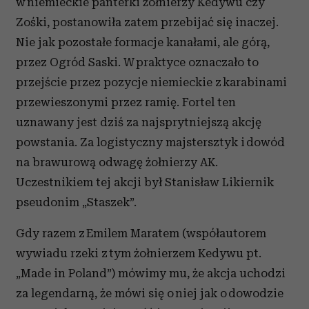
w niemieckie panterki żołnierzy Kedywu czy
Zośki, postanowiła zatem przebijać się inaczej.
Nie jak pozostałe formacje kanałami, ale górą,
przez Ogród Saski. W praktyce oznaczało to
przejście przez pozycje niemieckie z karabinami
przewieszonymi przez ramię. Fortel ten
uznawany jest dziś za najsprytniejszą akcję
powstania. Za logistyczny majstersztyk i dowód
na brawurową odwagę żołnierzy AK.
Uczestnikiem tej akcji był Stanisław Likiernik
pseudonim „Staszek”.
Gdy razem z Emilem Maratem (współautorem
wywiadu rzeki z tym żołnierzem Kedywu pt.
„Made in Poland”) mówimy mu, że akcja uchodzi
za legendarną, że mówi się o niej jak o dowodzie