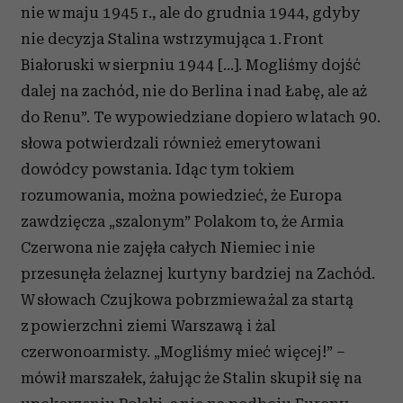
nie w maju 1945 r., ale do grudnia 1944, gdyby
nie decyzja Stalina wstrzymująca 1. Front
Białoruski w sierpniu 1944 […]. Mogliśmy dojść
dalej na zachód, nie do Berlina i nad Łabę, ale aż
do Renu”. Te wypowiedziane dopiero w latach 90.
słowa potwierdzali również emerytowani
dowódcy powstania. Idąc tym tokiem
rozumowania, można powiedzieć, że Europa
zawdzięcza „szalonym” Polakom to, że Armia
Czerwona nie zajęła całych Niemiec i nie
przesunęła żelaznej kurtyny bardziej na Zachód.
W słowach Czujkowa pobrzmiewa żal za startą
z powierzchni ziemi Warszawą i żal
czerwonoarmisty. „Mogliśmy mieć więcej!” –
mówił marszałek, żałując że Stalin skupił się na