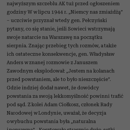
najwyższym szczeblu AK tuż przed ogłoszeniem
godziny W w lipcu 1944 r. „Niemcy nas zmiażdżą”
– uczciwie przyznał wtedy gen. Pełczyński
pytany, co się stanie, jeśli Sowieci wstrzymają
swoje natarcie na Warszawę na początku
sierpnia. Znając przebieg tych rozmów, a także
ich ostateczne konsekwencje, gen. Władysław
Anders w znanej rozmowie z Januszem
Zawodnym eksplodował: „Jestem na kolanach
przed powstaniem, ale to było nieszczęście”.
Gdzie indziej dodał nawet, że dowódcy
powstania za swoją lekkomyślność powinni trafić
pod sąd. Z kolei Adam Ciołkosz, członek Rady
Narodowej w Londynie, uważał, że decyzja
o wybuchu powstania była „naturalna
i poprawna”. „Kosztowało strasznie dużo, setki