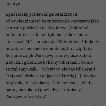
Londyn.
Zgadzał się, ponieważ generał zrzucił
odpowiedzialność za zniszczenie Warszawy jako
centrum polskości na Sowietów. „Stalin był
policjantem, a nie politykiem, i miał zamiar
zniszczyć AK” – powiedział Steinerowi. I dodał, że
powstanie musiało wybuchnąć, bo „[…]gdyby
Rosjanie zajęli Warszawę i nas wytaszczyli do
Irkucka, i głosili, że byliśmy tchórzami, bo nie
zaczęliśmy walki – to byłaby dla nas i dla Armii
Krajowej klęska sięgająca w historię […]. Sowieci
nigdy się nie wyplączą aż do momentu, kiedy
padną na kolana i powiedzą: zrobiliśmy
Warszawie świństwo”.