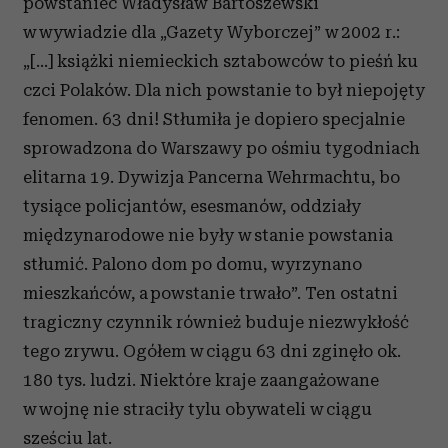
powstaniec Władysław Bartoszewski
w wywiadzie dla „Gazety Wyborczej” w 2002 r.:
„[…] książki niemieckich sztabowców to pieśń ku
czci Polaków. Dla nich powstanie to był niepojęty
fenomen. 63 dni! Stłumiła je dopiero specjalnie
sprowadzona do Warszawy po ośmiu tygodniach
elitarna 19. Dywizja Pancerna Wehrmachtu, bo
tysiące policjantów, esesmanów, oddziały
międzynarodowe nie były w stanie powstania
stłumić. Palono dom po domu, wyrzynano
mieszkańców, a powstanie trwało”. Ten ostatni
tragiczny czynnik również buduje niezwykłość
tego zrywu. Ogółem w ciągu 63 dni zginęło ok.
180 tys. ludzi. Niektóre kraje zaangażowane
w wojnę nie straciły tylu obywateli w ciągu
sześciu lat.