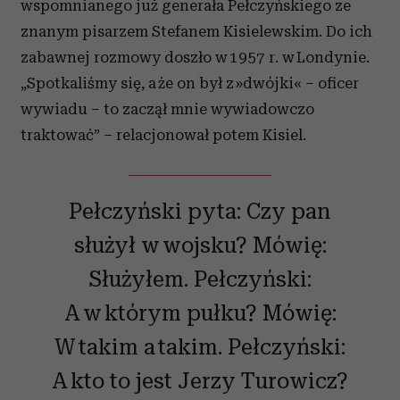
wspomnianego już generała Pełczyńskiego ze
znanym pisarzem Stefanem Kisielewskim. Do ich
zabawnej rozmowy doszło w 1957 r. w Londynie.
„Spotkaliśmy się, a że on był z »dwójki« – oficer
wywiadu – to zaczął mnie wywiadowczo
traktować” – relacjonował potem Kisiel.
Pełczyński pyta: Czy pan
służył w wojsku? Mówię:
Służyłem. Pełczyński:
A w którym pułku? Mówię:
W takim a takim. Pełczyński:
A kto to jest Jerzy Turowicz?