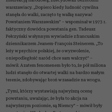
insurekcją narodową, zdecydowali bezbronni
warszawiacy. „Dopiero kiedy ludność cywilna
stanęła do walki, zaczęto tę walkę nazywać
Powstaniem Warszawskim” – wspominał w 1973 r.
faktyczny dowódca powstania gen. Tadeusz
Pełczyński w słynnym wywiadzie z francuskim
dziennikarzem Jeanem-François Steinerem. „To
leży w psychice polskiej, że o wyzwolenie,
o niepodległość naród chce sam walczyć” –
mówił. A zatem fenomenem było to, że pół miliona
ludzi stanęło do otwartej walki na bardzo małym
terenie, zdobywając broń w zasadzie na wrogu.
„Tymi, którzy wystawiają najwyższą ocenę
powstaniu, uważając, że była to akcja na
najwyższym poziomie, są Niemcy” – mówił były