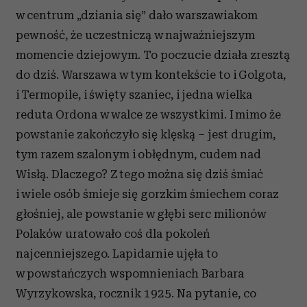
w centrum „dziania się” dało warszawiakom
pewność, że uczestniczą w najważniejszym
momencie dziejowym. To poczucie działa zresztą
do dziś. Warszawa w tym kontekście to i Golgota,
i Termopile, i święty szaniec, i jedna wielka
reduta Ordona w walce ze wszystkimi. I mimo że
powstanie zakończyło się klęską – jest drugim,
tym razem szalonym i obłędnym, cudem nad
Wisłą. Dlaczego? Z tego można się dziś śmiać
i wiele osób śmieje się gorzkim śmiechem coraz
głośniej, ale powstanie w głębi serc milionów
Polaków uratowało coś dla pokoleń
najcenniejszego. Lapidarnie ujęła to
w powstańczych wspomnieniach Barbara
Wyrzykowska, rocznik 1925. Na pytanie, co