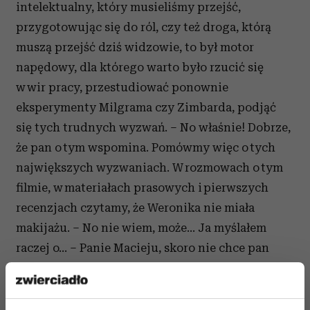
intelektualny, który musieliśmy przejść,
przygotowując się do ról, czy też droga, którą
muszą przejść dziś widzowie, to był motor
napędowy, dla którego warto było rzucić się
w wir pracy, przestudiować ponownie
eksperymenty Milgrama czy Zimbarda, podjąć
się tych trudnych wyzwań. – No właśnie! Dobrze,
że pan o tym wspomina. Pomówmy więc o tych
największych wyzwaniach. W rozmowach o tym
filmie, w materiałach prasowych i pierwszych
recenzjach czytamy, że Weronika nie miała
makijażu. – No nie wiem, może... Ja myślałem
raczej o... – Panie Macieju, skoro nie chce pan
rozmawiać o tym filmie, pomówmy o pana kreacji
w „Wyjeździe integracyjnym”, to również było
wyzwanie, prawda? – Tu się poniekąd z panią