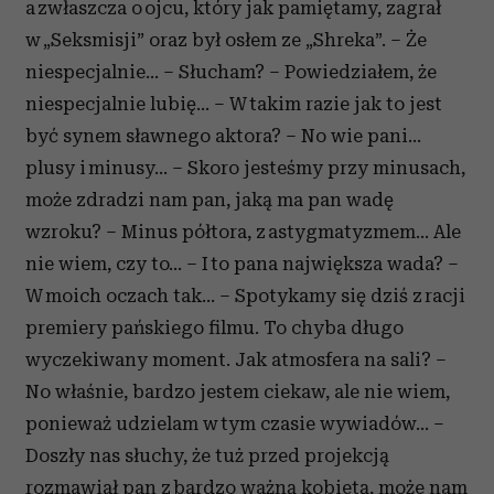
a zwłaszcza o ojcu, który jak pamiętamy, zagrał
w „Seksmisji” oraz był osłem ze „Shreka”. – Że
niespecjalnie... – Słucham? – Powiedziałem, że
niespecjalnie lubię... – W takim razie jak to jest
być synem sławnego aktora? – No wie pani...
plusy i minusy... – Skoro jesteśmy przy minusach,
może zdradzi nam pan, jaką ma pan wadę
wzroku? – Minus półtora, z astygmatyzmem... Ale
nie wiem, czy to... – I to pana największa wada? –
W moich oczach tak... – Spotykamy się dziś z racji
premiery pańskiego filmu. To chyba długo
wyczekiwany moment. Jak atmosfera na sali? –
No właśnie, bardzo jestem ciekaw, ale nie wiem,
ponieważ udzielam w tym czasie wywiadów... –
Doszły nas słuchy, że tuż przed projekcją
rozmawiał pan z bardzo ważną kobietą, może nam