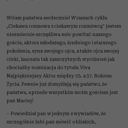
Witam państwa serdecznie! W ramach cyklu
„Ciekawa rozmowa z ciekawym rozmówcą” jestem
niezmiernie szczęśliwa móc powitać naszego
gościa, aktora młodszego, średniego i starszego
pokolenia, syna swojego ojca, a także ojca swojej
córki, laureata tak zaszczytnych wyróżnień jak
chociażby nominacja do tytułu Viva
Najpiękniejszy Aktor między 35. a 37. Rokiem
Życia. Pewnie już domyślają się państwo, że
państwa, a przede wszystkim moim gościem jest
pan Maciej!
– Powiedział pan w jednym z wywiadów, że
szczególnie lubi pan mówić o bliskich,