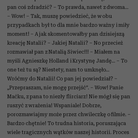
pan coś zdradzić? – To prawda, nawet z dwoma...
– Wow! – Tak, muszę powiedzieć, że w obu
przypadkach był to dla mnie bardzo ważny i miły
moment! – A jak skomentowałby pan dzisiejszą
kreację Natalii? – Jakiej Natalii? – No przecież
rozmawiał pan z Natalią Siwiec!!! – Miałem na
myśli Agnieszkę Holland i Krystynę Jandę... – To
one też tu są? Niestety, nam to umknęło...
Wróćmy do Natalii! Co pan jej powiedział? –
„Przepraszam, nie mogę przejść”. – Wow! Panie
Maćku, z pana to niezły flirciarz! Nie mógł się pan
ruszyć z wrażenia! Wspaniale! Dobrze,
porozmawiajmy może przez chwileczkę o filmie. –
Bardzo chętnie! To trudna historia, poruszająca
wiele tragicznych wątków naszej historii. Proces