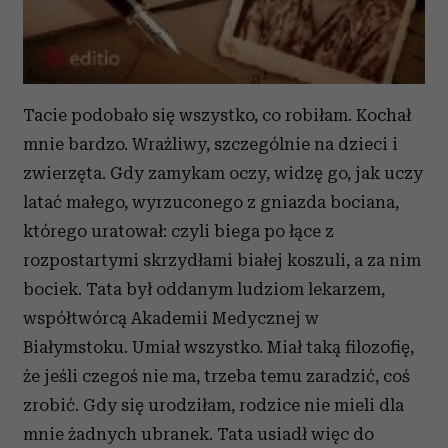
Tacie podobało się wszystko, co robiłam. Kochał
mnie bardzo. Wrażliwy, szczególnie na dzieci i
zwierzęta. Gdy zamykam oczy, widzę go, jak uczy
latać małego, wyrzuconego z gniazda bociana,
którego uratował: czyli biega po łące z
rozpostartymi skrzydłami białej koszuli, a za nim
bociek. Tata był oddanym ludziom lekarzem,
współtwórcą Akademii Medycznej w
Białymstoku. Umiał wszystko. Miał taką filozofię,
że jeśli czegoś nie ma, trzeba temu zaradzić, coś
zrobić. Gdy się urodziłam, rodzice nie mieli dla
mnie żadnych ubranek. Tata usiadł więc do