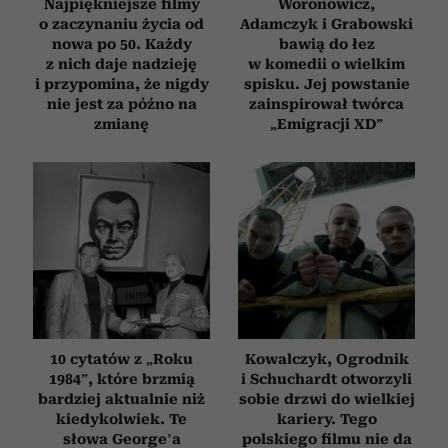
Najpiękniejsze filmy
Woronowicz,
o zaczynaniu życia od
Adamczyk i Grabowski
nowa po 50. Każdy
bawią do łez
z nich daje nadzieję
w komedii o wielkim
i przypomina, że nigdy
spisku. Jej powstanie
nie jest za późno na
zainspirował twórca
zmianę
„Emigracji XD”
10 cytatów z „Roku
Kowalczyk, Ogrodnik
1984”, które brzmią
i Schuchardt otworzyli
bardziej aktualnie niż
sobie drzwi do wielkiej
kiedykolwiek. Te
kariery. Tego
słowa George’a
polskiego filmu nie da