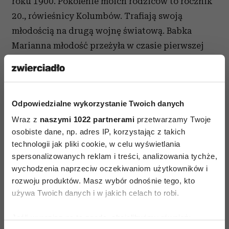
roku 1900. Pokolenie moich rodziców to rocznik
20., rówieśnicy Kolumbów. Trafiają swoją
młodością na drugą wojnę światową. Babka
Marianna młodość przeżyła w czasie pierwszej
wojny, dojrzałość podczas drugiej. Mieszkała w
maleńkiej wiosce na Podlasiu nad Narwią, w
białym domku przycupniętym gdzieś na
Odpowiedzialne wykorzystanie Twoich danych
obrzeżach historii. A tymczasem to miejsce staje
się okiem cyklonu, punktem, przez który
Wraz z
naszymi 1022 partnerami
przetwarzamy Twoje
osobiste dane, np. adres IP, korzystając z takich
przechodzą fronty, gdzie wkraczają Rosjanie,
technologii jak pliki cookie, w celu wyświetlania
potem Niemcy, znów Rosjanie. Przewija się
spersonalizowanych reklam i treści, analizowania tychże,
katastrofa, tortura wojenna. A potem w drugiej
wychodzenia naprzeciw oczekiwaniom użytkowników i
części stulecia buduje się nowa epoka. Oni też na
rozwoju produktów. Masz wybór odnośnie tego, kto
nowo układają swoje życie. W ich losach odbija
używa Twoich danych i w jakich celach to robi.
się pełen zbrodni, ale i miłości wiek XX.
Jeśli wyrazisz na to zgodę, chcielibyśmy również: