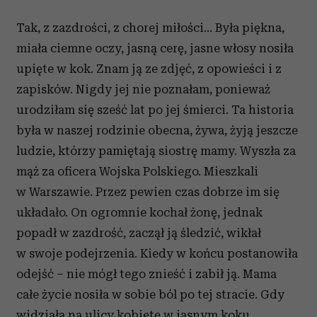
Tak, z zazdrości, z chorej miłości... Była piękna,
miała ciemne oczy, jasną cerę, jasne włosy nosiła
upięte w kok. Znam ją ze zdjęć, z opowieści i z
zapisków. Nigdy jej nie poznałam, ponieważ
urodziłam się sześć lat po jej śmierci. Ta historia
była w naszej rodzinie obecna, żywa, żyją jeszcze
ludzie, którzy pamiętają siostrę mamy. Wyszła za
mąż za oficera Wojska Polskiego. Mieszkali
w Warszawie. Przez pewien czas dobrze im się
układało. On ogromnie kochał żonę, jednak
popadł w zazdrość, zaczął ją śledzić, wikłał
w swoje podejrzenia. Kiedy w końcu postanowiła
odejść – nie mógł tego znieść i zabił ją. Mama
całe życie nosiła w sobie ból po tej stracie. Gdy
widziała na ulicy kobietę w jasnym koku,