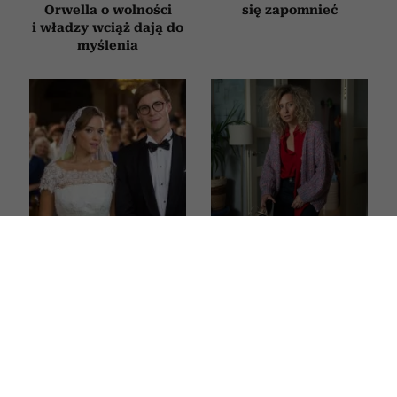
Orwella o wolności
się zapomnieć
i władzy wciąż dają do
myślenia
Bachleda-Curuś,
Ten film to historia
Roznerski
tysięcy Polek.
i Zakościelny szukają
Magdalena Popławska
miłości. Ten pełen
fenomenalnie zagrała
humoru polski hit
zmęczoną życiem
obejrzysz na Netflix
matkę, która w końcu
mówi „dość”