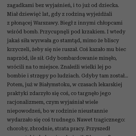
zagadkami bez wyjaśnień, i to już od dziecka.
Miał dziewięć lat, gdy z rodziną wyjeżdżali
z płonącej Warszawy. Biegł z innymi chłopcami
wśród bomb. Przycupnęli pod krzakiem. I wtedy
jakaś siła wyrwała go stamtąd, mimo że bliscy
krzyczeli, żeby się nie ruszał. Coś kazało mu biec
naprzód, ile sił. Gdy bombardowanie minęło,
wrócili na to miejsce. Znaleźli wielki lej po
bombie i strzępy po ludziach. Gdyby tam został…
Potem, już w Białymstoku, w czasach lekarskiej
praktyki zdarzyło się coś, co targnęło jego
racjonalizmem, czym wyjaśniał wiele
niepowodzeń, bo w rodzinie nieustannie
wydarzało się coś trudnego. Nawet tragicznego:
choroby, zbrodnie, strata pracy. Przyszedł