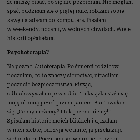
że muszę pisać, bo się nie pozbieram. Nie mogłam
spać, budziłam się o piątej rano, robiłam sobie
kawę i siadałam do komputera. Pisałam
w weekendy, nocami, w wolnych chwilach. Wiele
historii opłakałam.
Psychoterapia?
Na pewno. Autoterapia. Po śmierci rodziców
poczułam, co to znaczy sieroctwo, utraciłam
poczucie bezpieczeństwa. Pisząc,
odbudowywałam je w sobie. Ta książka stała się
moją obroną przed przemijaniem. Buntowałam
się: „Co my możemy? I tak przeminiemy!”.
Spisałam historie moich bliskich i ujrzałam
w nich siebie; oni żyją we mnie, ja przekazuję
siebie dalej. Poczułam się w nurcie tej rzeki.