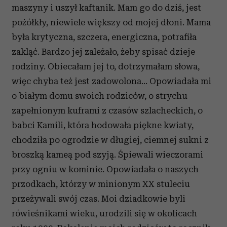
maszyny i uszył kaftanik. Mam go do dziś, jest
pożółkły, niewiele większy od mojej dłoni. Mama
była krytyczna, szczera, energiczna, potrafiła
zakląć. Bardzo jej zależało, żeby spisać dzieje
rodziny. Obiecałam jej to, dotrzymałam słowa,
więc chyba też jest zadowolona… Opowiadała mi
o białym domu swoich rodziców, o strychu
zapełnionym kuframi z czasów szlacheckich, o
babci Kamili, która hodowała piękne kwiaty,
chodziła po ogrodzie w długiej, ciemnej sukni z
broszką kameą pod szyją. Śpiewali wieczorami
przy ogniu w kominie. Opowiadała o naszych
przodkach, którzy w minionym XX stuleciu
przeżywali swój czas. Moi dziadkowie byli
rówieśnikami wieku, urodzili się w okolicach