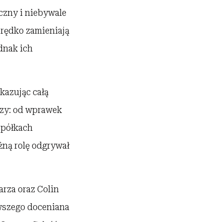
yczny i niebywale
rędko zamieniają
dnak ich
kazując całą
czy: od wprawek
a półkach
ażną rolę odgrywał
arza oraz Colin
rwszego doceniana