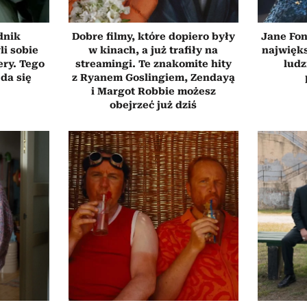
dnik
Dobre filmy, które dopiero były
Jane Fon
li sobie
w kinach, a już trafiły na
najwięk
ery. Tego
streamingi. Te znakomite hity
ludz
 da się
z Ryanem Goslingiem, Zendayą
i Margot Robbie możesz
obejrzeć już dziś