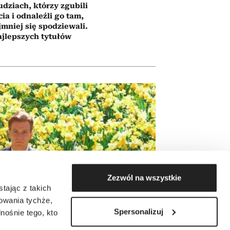
udziach, którzy zgubili
cia i odnaleźli go tam,
jmniej się spodziewali.
ajlepszych tytułów
Zezwól na wszystkie
tając z takich
zowania tychże,
Spersonalizuj
ośnie tego, kto