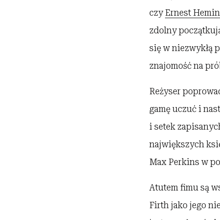
czy
Ernest Hemi
zdolny początkuj
się w niezwykłą p
znajomość na pró
Reżyser poprowadz
gamę uczuć i nast
i setek zapisany
największych ks
Max Perkins w po
Atutem fimu są ws
Firth jako jego 