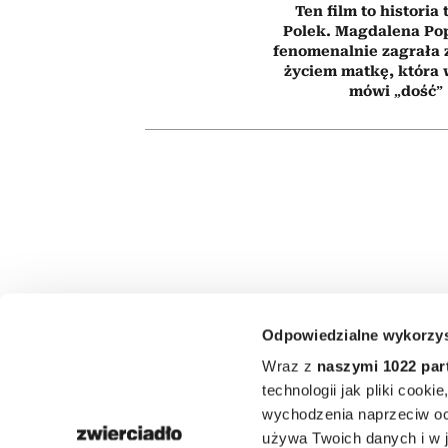
Ten film to historia 
Polek. Magdalena Po
fenomenalnie zagrała
życiem matkę, która
mówi „dość”
FILMY
Odpowiedzialne wykorzys
Filmy, które 
Wraz z
naszymi 1022 par
technologii jak pliki cook
oczy. 10 hist
wychodzenia naprzeciw oc
używa Twoich danych i w ja