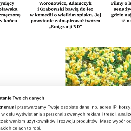
tysięcy
Woronowicz, Adamczyk
Filmy o l
pławska
i Grabowski bawią do łez
sens ży
 zmęczoną
w komedii o wielkim spisku. Jej
gdzie na
 w końcu
powstanie zainspirował twórca
12 n
„Emigracji XD”
tanie Twoich danych
otwierają
tnerami
przetwarzamy Twoje osobiste dane, np. adres IP, korzys
ie, w celu wyświetlania spersonalizowanych reklam i treści, anali
orii, po
zekiwaniom użytkowników i rozwoju produktów. Masz wybór odn
kich celach to robi.