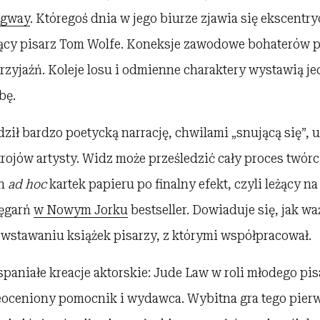
ngway
. Któregoś dnia w jego biurze zjawia się ekscentr
ący pisarz Tom Wolfe. Koneksje zawodowe bohaterów p
rzyjaźń. Koleje losu i odmienne charaktery wystawią je
bę.
ił bardzo poetycką narrację, chwilami „snującą się”, u
rojów artysty. Widz może prześledzić cały proces twór
ch
ad hoc
kartek papieru po finalny efekt, czyli leżący n
ięgarń
w Nowym Jorku
bestseller. Dowiaduje się, jak w
wstawaniu książek pisarzy, z którymi współpracował.
paniałe kreacje aktorskie: Jude Law w roli młodego pis
nieoceniony pomocnik i wydawca. Wybitna gra tego pie