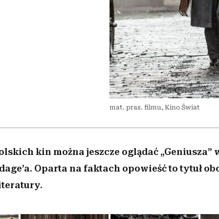
 5,
osób, które biorą na siebie za
powinien znać odpowiedź
Wiemy, gdzie go kupić
Miller s. 5, odc. 6]
sezon jesień–zima 2
mężczyzna jest mn
dużo
reaktywny”
mat. pras. filmu, Kino Świat
lskich kin można jeszcze oglądać „Geniusza” w
age’a. Oparta na faktach opowieść to tytuł o
iteratury.