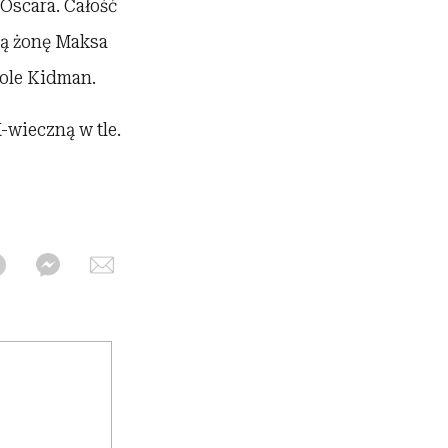
 Oscara. Całość
cą żonę Maksa
cole Kidman.
-wieczną w tle.