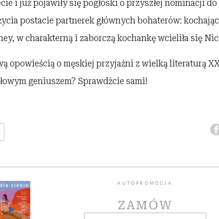
cie i już pojawiły się pogłoski o przyszłej nominacji do
 życia postacie partnerek głównych bohaterów: kochają
ney, w charakterną i zaborczą kochankę wcieliła się Ni
wą opowieścią o męskiej przyjaźni z wielką literaturą XX
tułowym geniuszem? Sprawdźcie sami!
AUTOPROMOCJA
ZAMÓW