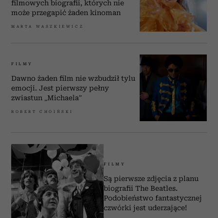
filmowych biografii, których nie
może przegapić żaden kinoman
MARTA WASZKIEWICZ
FILMY
Dawno żaden film nie wzbudził tylu
emocji. Jest pierwszy pełny
zwiastun „Michaela”
ROBERT CHOIŃSKI
FILMY
Są pierwsze zdjęcia z planu
biografii The Beatles.
Podobieństwo fantastycznej
czwórki jest uderzające!