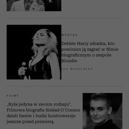
MUZYKA
Debbie Harry zdradza, kto
powinien ją zagrać w filmie
biograficznym o zespole
Blondie
IDA MARSZAŁEK
FILMY
„Była jedyna w swoim rodzaju”.
Filmowa biografia Sinéad O’Connor
dzieli fanów i budzi kontrowersje
jeszcze przed premierą