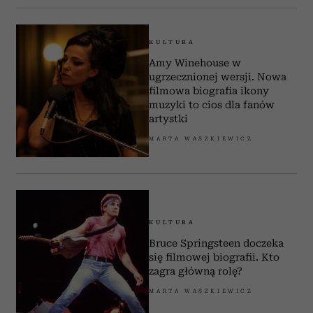
KULTURA
Amy Winehouse w
ugrzecznionej wersji. Nowa
filmowa biografia ikony
muzyki to cios dla fanów
artystki
MARTA WASZKIEWICZ
KULTURA
Bruce Springsteen doczeka
się filmowej biografii. Kto
zagra główną rolę?
MARTA WASZKIEWICZ