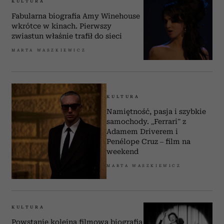
KULTURA
Fabularna biografia Amy Winehouse
wkrótce w kinach. Pierwszy
zwiastun właśnie trafił do sieci
MARTA WASZKIEWICZ
KULTURA
Namiętność, pasja i szybkie
samochody. „Ferrari” z
Adamem Driverem i
Penélope Cruz – film na
weekend
MARTA WASZKIEWICZ
KULTURA
Powstanie kolejna filmowa biografia