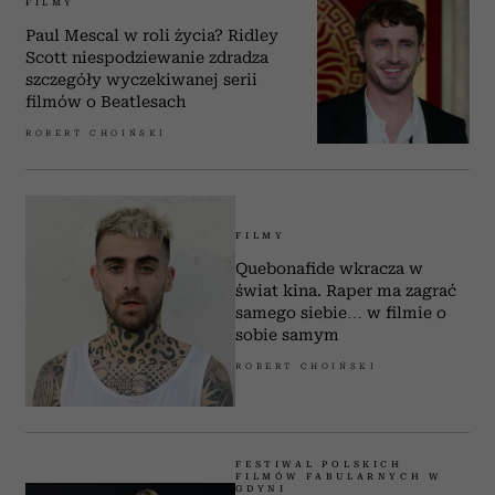
FILMY
Paul Mescal w roli życia? Ridley
Scott niespodziewanie zdradza
szczegóły wyczekiwanej serii
filmów o Beatlesach
ROBERT CHOIŃSKI
FILMY
Quebonafide wkracza w
świat kina. Raper ma zagrać
samego siebie… w filmie o
sobie samym
ROBERT CHOIŃSKI
FESTIWAL POLSKICH
FILMÓW FABULARNYCH W
GDYNI