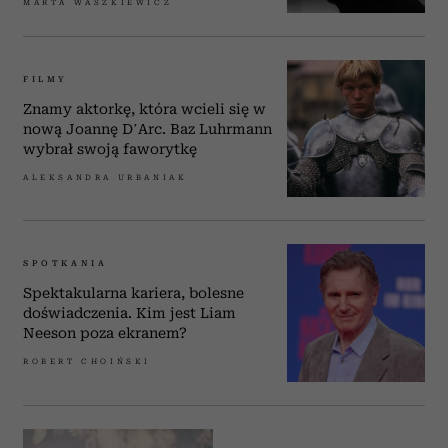
MARTA WASZKIEWICZ
FILMY
Znamy aktorkę, która wcieli się w
nową Joannę D’Arc. Baz Luhrmann
wybrał swoją faworytkę
ALEKSANDRA URBANIAK
SPOTKANIA
Spektakularna kariera, bolesne
doświadczenia. Kim jest Liam
Neeson poza ekranem?
ROBERT CHOIŃSKI