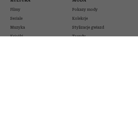
KULTURA
MODA
Filmy
Pokazy mody
Seriale
Kolekcje
Muzyka
Stylizacje gwiazd
Książki
Trendy
Sztuka
Zakupy
URODA
STYL ŻYCIA
Kosmetyki
Quizy
Pielęgnacja
Psychotesty
Makijaż
Horoskopy
Włosy
Zdrowie
Perfumy
Podróże