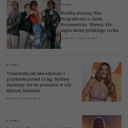
FILMY
Netflix stworzy film
biograficzny o Janie
Borysewiczu. Wiemy, kto
zagra ikonę polskiego rocka
ROBERT CHOIŃSKI
FILMY
Trenowała jak zawodowiec i
przybrała ponad 13 kg. Sydney
Sweeney nie do poznania w roli
słynnej bokserki
ROBERT CHOIŃSKI
FILMY