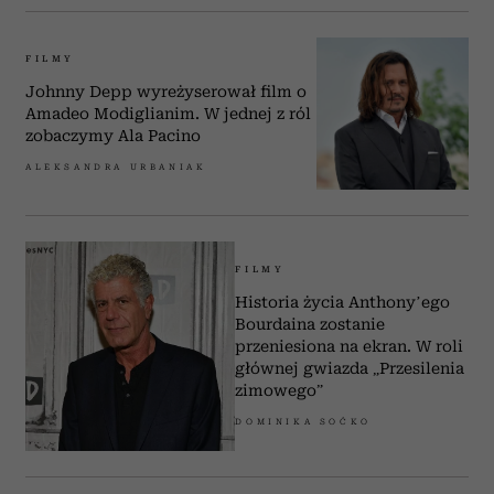
FILMY
Johnny Depp wyreżyserował film o
Amadeo Modiglianim. W jednej z ról
zobaczymy Ala Pacino
ALEKSANDRA URBANIAK
FILMY
Historia życia Anthony’ego
Bourdaina zostanie
przeniesiona na ekran. W roli
głównej gwiazda „Przesilenia
zimowego”
DOMINIKA SOĆKO