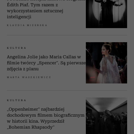
Édith Piaf. Tym razem z
wykorzystaniem sztucznej
inteligencji
KLAUDIA MIZERSKA
KULTURA
Angelina Jolie jako Maria Callas w
filmie twórcy „Spencer”. Są pierwsze
zdjęcia z planu
MARTA WASZKIEWICZ
KULTURA
„Oppenheimer” najbardziej
dochodowym filmem biograficznym
w historii kina. Wyprzedził
„Bohemian Rhapsody”