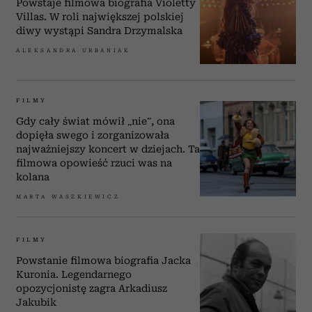
Powstaje filmowa biografia Violetty
Villas. W roli największej polskiej
diwy wystąpi Sandra Drzymalska
ALEKSANDRA URBANIAK
FILMY
Gdy cały świat mówił „nie”, ona
dopięła swego i zorganizowała
najważniejszy koncert w dziejach. Ta
filmowa opowieść rzuci was na
kolana
MARTA WASZKIEWICZ
FILMY
Powstanie filmowa biografia Jacka
Kuronia. Legendarnego
opozycjonistę zagra Arkadiusz
Jakubik