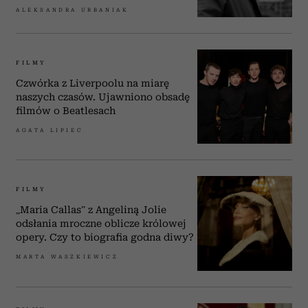
ALEKSANDRA URBANIAK
FILMY
Czwórka z Liverpoolu na miarę
naszych czasów. Ujawniono obsadę
filmów o Beatlesach
AGATA LIPIEC
FILMY
„Maria Callas” z Angeliną Jolie
odsłania mroczne oblicze królowej
opery. Czy to biografia godna diwy?
MARTA WASZKIEWICZ