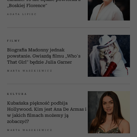
„Boskiej Florence”
AGATA LIPIEC
FILMY
Biografia Madonny jednak
powstanie. Gwiazdą filmu „Who’s
That Girl” będzie Julia Garner
MARTA WASZKIEWICZ
KULTURA
Kubańska piękność podbija
Hollywood. Kim jest Ana De Armas i
w jakich filmach możemy ją
zobaczyć?
MARTA WASZKIEWICZ