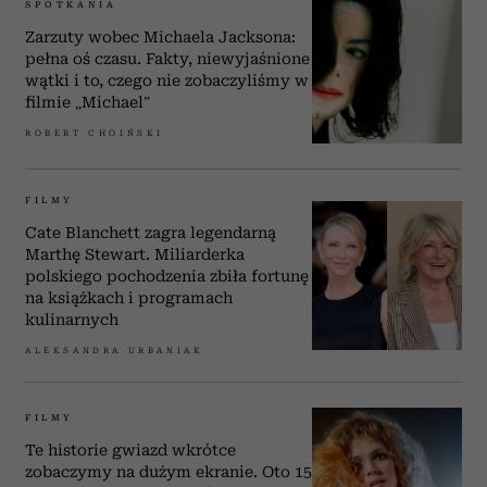
SPOTKANIA
Zarzuty wobec Michaela Jacksona:
pełna oś czasu. Fakty, niewyjaśnione
wątki i to, czego nie zobaczyliśmy w
filmie „Michael”
ROBERT CHOIŃSKI
FILMY
Cate Blanchett zagra legendarną
Marthę Stewart. Miliarderka
polskiego pochodzenia zbiła fortunę
na książkach i programach
kulinarnych
ALEKSANDRA URBANIAK
FILMY
Te historie gwiazd wkrótce
zobaczymy na dużym ekranie. Oto 15