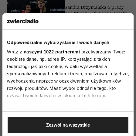
Sandra Drzymalska o pracy
nad filmem „Simona Kossak”:
„Gdy weszłam do zagrody z
sarnami, wydarzyło się coś
magicznego”
Odpowiedzialne wykorzystanie Twoich danych
Wraz z
naszymi 1022 partnerami
przetwarzamy Twoje
FESTIWAL POLSKICH FILMÓW
osobiste dane, np. adres IP, korzystając z takich
FABULARNYCH W GDYNI
technologii jak pliki cookie, w celu wyświetlania
Michalina Olszańska o roli Heleny w
filmie „Kulej. Dwie strony medalu”:
spersonalizowanych reklam i treści, analizowania tychże,
„Ona nie stała w cieniu Jurka, tylko
wychodzenia naprzeciw oczekiwaniom użytkowników i
była bardzo ważną częścią jego
rozwoju produktów. Masz wybór odnośnie tego, kto
sukcesu”
używa Twoich danych i w jakich celach to robi.
Jeśli wyrazisz na to zgodę, chcielibyśmy również:
FESTIWAL POLSKICH FILMÓW
Gromadzić dane dotyczące Twojej lokalizacji
FABULARNYCH W GDYNI
Zezwól na wszystkie
geograficznej z dokładnością nawet do kilku metrów
Tomasz Kot o swojej zaskakującej
roli w filmie „Kulej. Dwie strony
Identyfikować Twoje urządzenie, aktywnie