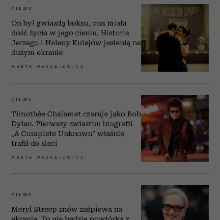
FILMY
On był gwiazdą boksu, ona miała
dość życia w jego cieniu. Historia
Jerzego i Heleny Kulejów jesienią na
dużym ekranie
MARTA WASZKIEWICZ
FILMY
Timothée Chalamet czaruje jako Bob
Dylan. Pierwszy zwiastun biografii
„A Complete Unknown” właśnie
trafił do sieci
MARTA WASZKIEWICZ
FILMY
Meryl Streep znów zaśpiewa na
ekranie. To nie będzie powtórka z