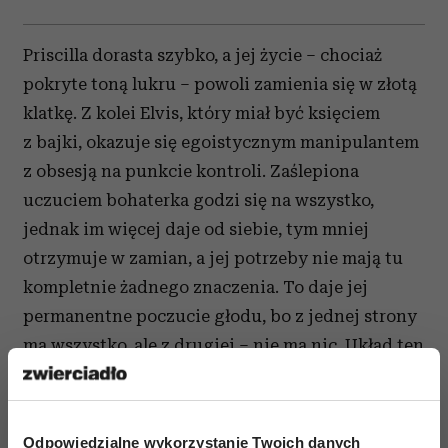
Priscilla dorasta szybko, a jej życie – chociaż
pokryte toną lukru – powoli zamienia się w złotą
klatkę. Z kolei Elvis, który miał być księciem
z bajki, okazuje się egoistycznym manipulantem
z obsesją na punkcie kontroli. Zaślepiona
uczuciem bohaterka godzi się na wszystko,
jednak im więcej daje od siebie, tym mniej
otrzymuje w zamian, a jej potrzeby nie mają tu
kompletnie żadnego znaczenia.
To daje jej
p
ermanentne poczucie głodu, bo z jednej strony
ma wszystko, ale z drugiej – nie ma nic.
U
kład ten
od początku opierał się bowiem na pewnym
konkretnym założeniu, w którym chodziło przede
wszystkim o przyuczanie do roli posłusznej żony.
Odpowiedzialne wykorzystanie Twoich danych