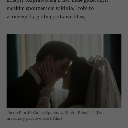
kolejny rozprawia się z tzw.
male
gaze, czyli
męskim spojrzeniem w kinie.
I robi to
z niezwykłą, godną podziwu klasą.
Jacob Elordi i Cailee Spaeny w filmie „Priscilla” (Fot.
materiały prasowe Best Film)