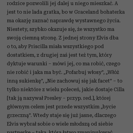
rodzice pozwolili jej dalej u niego mieszkać.
A
jest to nie lada gratka, bo w Graceland bohaterka
ma okazję zaznać naprawdę wystawnego życia.
Niestety, szybko okazuje się, że wszystko ma
swoją ciemną stronę. Z jednej strony Elvis dba
o to, aby Priscilla miała wszystkiego pod
dostatkiem, z drugiej zaś jest też tym, który
dyktuje warunki – mówi jej, co ma robić, czego
nie robić i jaka ma być. „Pofarbuj włosy”, „Włóż
inną sukienkę”, „Nie zachowuj się jak facet” – to
tylko niektóre z wielu poleceń, jakie dostaje Cilla
[tak ją nazywał Presley – przyp. red.], której
głównym celem jest przede wszystkim „bycie
grzeczną”. Wtedy staje się już jasne, dlaczego
Elvis wybrał sobie o wiele młodszą od siebie
partnerkę – taką, którą łatwo zmanipulować