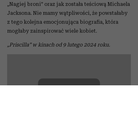
„Nagiej broni” oraz jak została teściową Michaela
Jacksona. Nie mamy wątpliwości, że powstałaby
z tego kolejna emocjonująca biografia, która
mogłaby zainspirować wiele kobiet.
„Priscilla” w kinach od 9 lutego 2024 roku.
⋯