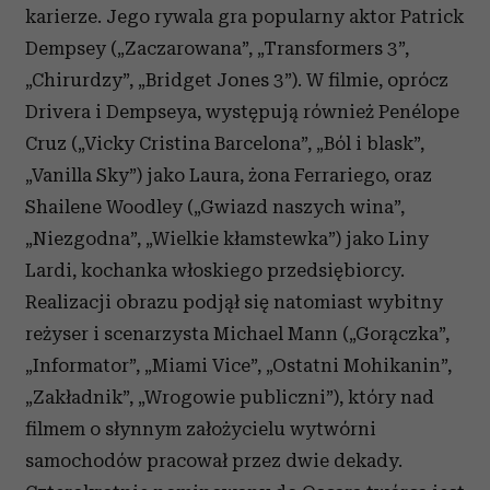
karierze. Jego rywala gra popularny aktor Patrick
Dempsey („Zaczarowana”, „Transformers 3”,
„Chirurdzy”, „Bridget Jones 3”). W filmie, oprócz
Drivera i Dempseya, występują również Penélope
Cruz („Vicky Cristina Barcelona”, „Ból i blask”,
„Vanilla Sky”) jako Laura, żona Ferrariego, oraz
Shailene Woodley („Gwiazd naszych wina”,
„Niezgodna”, „Wielkie kłamstewka”) jako Liny
Lardi, kochanka włoskiego przedsiębiorcy.
Realizacji obrazu podjął się natomiast wybitny
reżyser i scenarzysta Michael Mann („Gorączka”,
„Informator”, „Miami Vice”, „Ostatni Mohikanin”,
„Zakładnik”, „Wrogowie publiczni”), który nad
filmem o słynnym założycielu wytwórni
samochodów pracował przez dwie dekady.