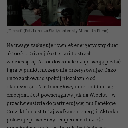
„Ferrari” (Fot. Lorenzo Sisti/materiały Monolith Films)
Na uwagę zasługuje również energetyczny duet
aktorski.
Driver jako
Ferrari
to strzał
w dziesiątkę.
Akto
r doskonale czuje swoją postać
i gra w punkt, niczego nie przerysowując.
Jako
Enzo z
achowuje spokój niezależnie od
okoliczności. Nie traci głowy
i
nie poddaje się
emocjom
.
Jest powściągliwy jak na Włocha –
w
przeciwieństwie do
partnerującej
mu Penélope
Cruz, która jest
tutaj
wulkanem energii. Aktorka
pokazuje
prawdziwy
temperament i złość
przechodzącą w furię
.
Jej rola jest świetnie