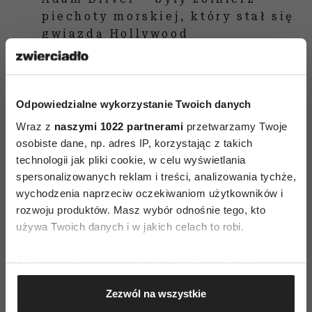
piechoty morskiej, który stał się
gwiazdą Hollywood
„Ferrari” – czy warto obejrzeć?
Odpowiedzialne wykorzystanie Twoich danych
Nie ma wątpliwości, że „Ferrari” to
porządnie
Wraz z
naszymi 1022 partnerami
przetwarzamy Twoje
zrealizow
any
film biograficzny. To również
osobiste dane, np. adres IP, korzystając z takich
technologii jak pliki cookie, w celu wyświetlania
emocjonująca opowieść o człowieku z pasją,
spersonalizowanych reklam i treści, analizowania tychże,
który został złamany przez życie, a także
wychodzenia naprzeciw oczekiwaniom użytkowników i
kameralny
portret
legendy motoryzacji
.
Mann
rozwoju produktów. Masz wybór odnośnie tego, kto
daje nam solidne kino, które wiele zyskuje za
używa Twoich danych i w jakich celach to robi.
sprawą dobrze skonstruowanego scenariusza.
Jeśli wyrazisz na to zgodę, chcielibyśmy również:
Najmocniejszą stroną filmu są zatem nie wyścigi
Gromadzić dane dotyczące Twojej lokalizacji
i szybkie auta, a doskonale poprowadzony wątek
Zezwól na wszystkie
geograficznej z dokładnością nawet do kilku metrów
rodzinny i poruszająca historia małżeńska Enza