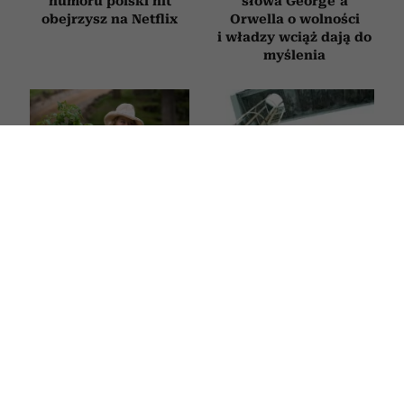
humoru polski hit
słowa George’a
obejrzysz na Netflix
Orwella o wolności
i władzy wciąż dają do
myślenia
Najpiękniejsze filmy
Kowalczyk, Ogrodnik
o zaczynaniu życia od
i Schuchardt otworzyli
nowa po 50. Każdy
sobie drzwi do wielkiej
z nich daje nadzieję
kariery. Tego
i przypomina, że nigdy
polskiego filmu nie da
nie jest za późno na
się zapomnieć
zmianę