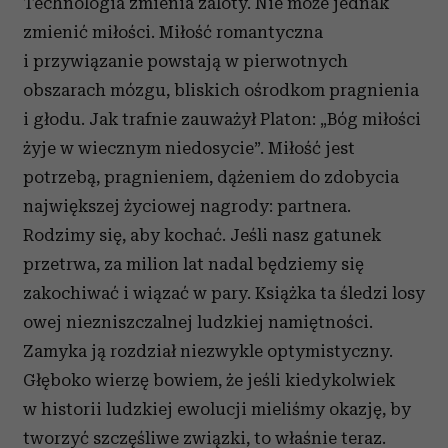
Technologia zmienia zaloty. Nie może jednak
zmienić miłości. Miłość romantyczna
i przywiązanie powstają w pierwotnych
obszarach mózgu, bliskich ośrodkom pragnienia
i głodu. Jak trafnie zauważył Platon: „Bóg miłości
żyje w wiecznym niedosycie”. Miłość jest
potrzebą, pragnieniem, dążeniem do zdobycia
największej życiowej nagrody: partnera.
Rodzimy się, aby kochać. Jeśli nasz gatunek
przetrwa, za milion lat nadal będziemy się
zakochiwać i wiązać w pary. Książka ta śledzi losy
owej niezniszczalnej ludzkiej namiętności.
Zamyka ją rozdział niezwykle optymistyczny.
Głęboko wierzę bowiem, że jeśli kiedykolwiek
w historii ludzkiej ewolucji mieliśmy okazję, by
tworzyć szczęśliwe związki, to właśnie teraz.