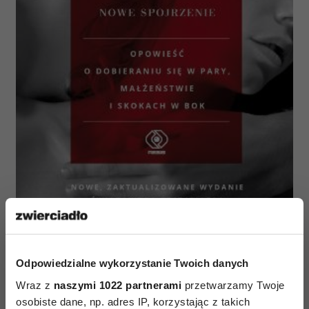
Fisher podchodzi z optymizmem do przyszłości
Odpowiedzialne wykorzystanie Twoich danych
związków, ponieważ zaobserwowała, że rozwija
Wraz z
naszymi 1022 partnerami
przetwarzamy Twoje
się zjawisko “powolnej miłości”, coraz więcej par
osobiste dane, np. adres IP, korzystając z takich