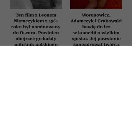
Ten film z Leonem
Woronowicz,
Niemczykiem z 1961
Adamczyk i Grabowski
roku był nominowany
bawią do łez
do Oscara. Powinien
w komedii o wielkim
obejrzeć go każdy
spisku. Jej powstanie
miłośnik polskiego
zainspirował twórca
kina
„Emigracji XD”
FILMY
Najpiękniejsze filmy o zaczynaniu
życia od nowa po 50. Każdy z nich
daje nadzieję i przypomina, że nigdy
nie jest za późno na zmianę