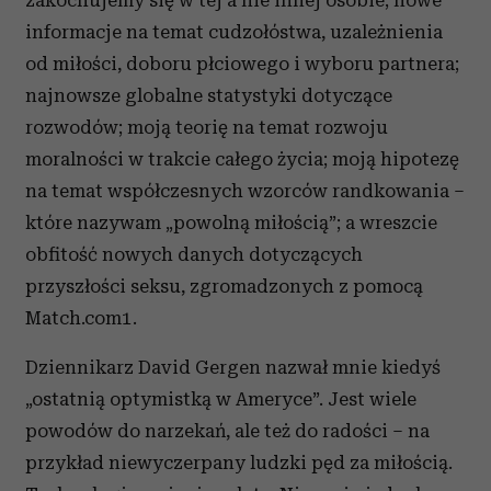
zakochujemy się w tej a nie innej osobie; nowe
informacje na temat cudzołóstwa, uzależnienia
od miłości, doboru płciowego i wyboru partnera;
najnowsze globalne statystyki dotyczące
rozwodów; moją teorię na temat rozwoju
moralności w trakcie całego życia; moją hipotezę
na temat współczesnych wzorców randkowania –
które nazywam „powolną miłością”; a wreszcie
obfitość nowych danych dotyczących
przyszłości seksu, zgromadzonych z pomocą
Match.com1.
Dziennikarz David Gergen nazwał mnie kiedyś
„ostatnią optymistką w Ameryce”. Jest wiele
powodów do narzekań, ale też do radości – na
przykład niewyczerpany ludzki pęd za miłością.