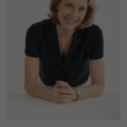
i reklam, aby oferować funkcje społecznościowe i
analizować ruch w naszej witrynie. Informacje o tym, jak
korzystasz z naszej witryny, udostępniamy partnerom
społecznościowym, reklamowym i analitycznym.
Partnerzy mogą połączyć te informacje z innymi danymi
otrzymanymi od Ciebie lub uzyskanymi podczas
korzystania z ich usług.