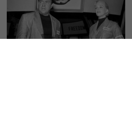
Edmond O’Brien i Jan Sterling w rolach Winstona i Julii w
filmowej adaptacji „Roku 1984” w reżyserii Michaela
Andersona (Fot: Harry Todd/Fox Photos/Getty Images)
ODSŁUCHAJ ARTYKUŁ
00:00
07:28