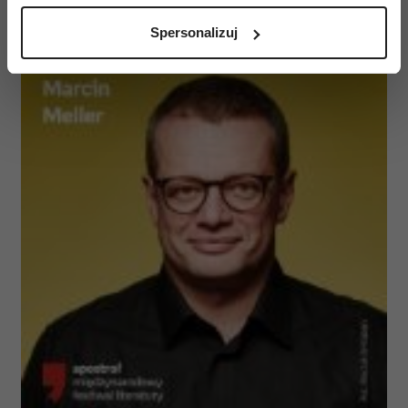
analizując charakteryzującego je zbiory danych
Spersonalizuj
(fingerprinting, czyli wirtualny odcisk palca)
Dowiedz się więcej odnośnie tego, jak Twoje osobiste
dane są przetwarzane oraz ustaw własne preferencje w
sekcji szczegółów
. W Deklaracji plików cookie możesz
zmienić lub wycofać swoją zgodę w dowolnej chwili.
Wykorzystujemy pliki cookie do spersonalizowania treści
i reklam, aby oferować funkcje społecznościowe i
analizować ruch w naszej witrynie. Informacje o tym, jak
korzystasz z naszej witryny, udostępniamy partnerom
społecznościowym, reklamowym i analitycznym.
Partnerzy mogą połączyć te informacje z innymi danymi
otrzymanymi od Ciebie lub uzyskanymi podczas
korzystania z ich usług.