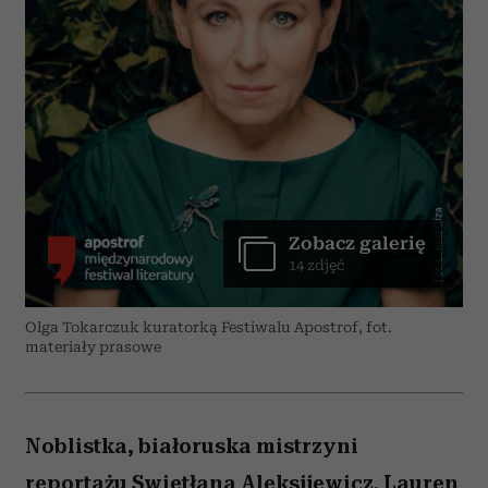
Zobacz galerię
14 zdjęć
Olga Tokarczuk kuratorką Festiwalu Apostrof, fot.
materiały prasowe
Noblistka, białoruska mistrzyni
reportażu Swietłana Aleksijewicz. Lauren