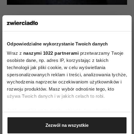
Odpowiedzialne wykorzystanie Twoich danych
Wraz z
naszymi 1022 partnerami
przetwarzamy Twoje
osobiste dane, np. adres IP, korzystając z takich
technologii jak pliki cookie, w celu wyświetlania
spersonalizowanych reklam i treści, analizowania tychże,
wychodzenia naprzeciw oczekiwaniom użytkowników i
rozwoju produktów. Masz wybór odnośnie tego, kto
używa Twoich danych i w jakich celach to robi.
Jeśli wyrazisz na to zgodę, chcielibyśmy również:
Gromadzić dane dotyczące Twojej lokalizacji
Zezwól na wszystkie
geograficznej z dokładnością nawet do kilku metrów
Identyfikować Twoje urządzenie, aktywnie