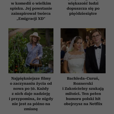
w komedii o wielkim
większość ludzi
spisku. Jej powstanie
dopuszcza się po
zainspirował twórca
pięćdziesiątce
„Emigracji XD”
Najpiękniejsze filmy
Bachleda-Curuś,
o zaczynaniu życia od
Roznerski
nowa po 50. Każdy
i Zakościelny szukają
z nich daje nadzieję
miłości. Ten pełen
i przypomina, że nigdy
humoru polski hit
nie jest za późno na
obejrzysz na Netflix
zmianę