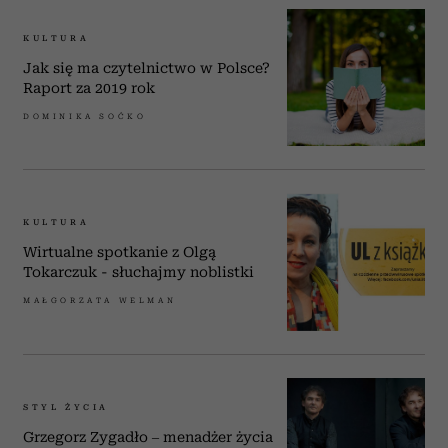
KULTURA
Jak się ma czytelnictwo w Polsce?
Raport za 2019 rok
DOMINIKA SOĆKO
KULTURA
Wirtualne spotkanie z Olgą
Tokarczuk - słuchajmy noblistki
MAŁGORZATA WELMAN
STYL ŻYCIA
Grzegorz Zygadło – menadżer życia