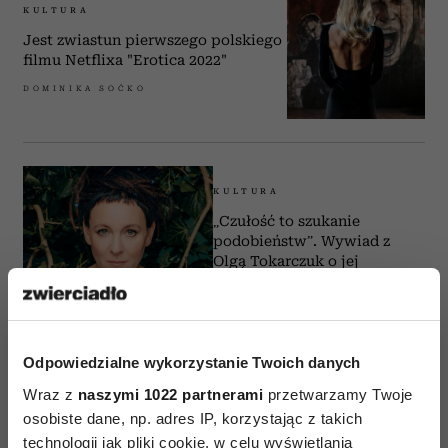
KULTURA
Jest zwiastun pierwszego polskiego
filmu Netflixa "Erotica 2022"
DOMINIKA SOĆKO
KULTURA
„Czułość to szukanie
podobieństw”. Wywiad z
Olgą Tokarczuk o jej
najnowszej książce „Czuły
narrator”
KATARZYNA KANTNER
Odpowiedzialne wykorzystanie Twoich danych
Wraz z
naszymi 1022 partnerami
przetwarzamy Twoje
osobiste dane, np. adres IP, korzystając z takich
technologii jak pliki cookie, w celu wyświetlania