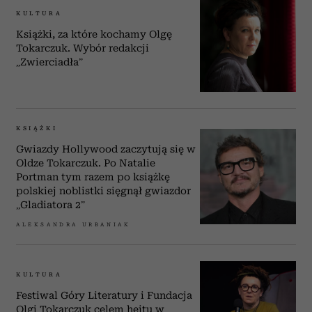
KULTURA
Książki, za które kochamy Olgę
Tokarczuk. Wybór redakcji
„Zwierciadła”
KSIĄŻKI
Gwiazdy Hollywood zaczytują się w
Oldze Tokarczuk. Po Natalie
Portman tym razem po książkę
polskiej noblistki sięgnął gwiazdor
„Gladiatora 2”
ALEKSANDRA URBANIAK
KULTURA
Festiwal Góry Literatury i Fundacja
Olgi Tokarczuk celem hejtu w