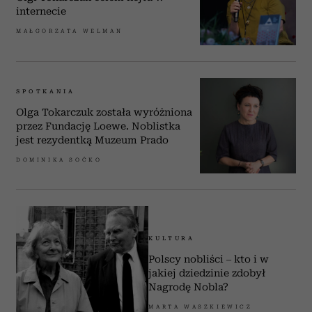
internecie
MAŁGORZATA WELMAN
SPOTKANIA
Olga Tokarczuk została wyróżniona
przez Fundację Loewe. Noblistka
jest rezydentką Muzeum Prado
DOMINIKA SOĆKO
KULTURA
Polscy nobliści – kto i w
jakiej dziedzinie zdobył
Nagrodę Nobla?
MARTA WASZKIEWICZ