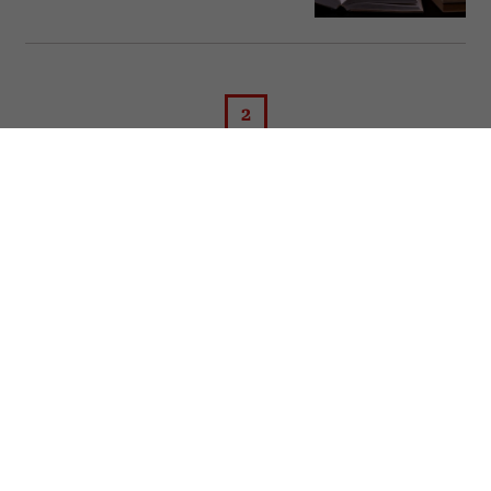
2
PSYCHOLOGIA
SPOTKANIA
Relacje
Wywiady
Seks
Podcasty
Praca
Wideo
Wychowanie
Akademia Zwierciadła
Kulisy naszych sesji