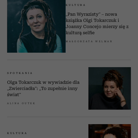
KULTURA
„Pan Wyrazisty” – nowa
książka Olgi Tokarczuk i
Joanny Concejo mierzy się z
kulturą selfie
MAŁGORZATA WELMAN
SPOTKANIA
Olga Tokarczuk w wywiadzie dla
„Zwierciadła”: „To zupełnie inny
świat”
ALINA GUTEK
KULTURA