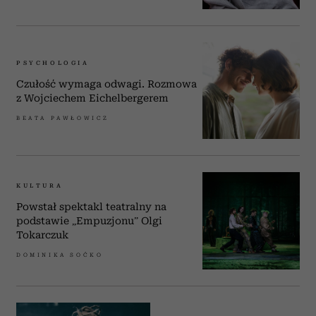
PSYCHOLOGIA
Czułość wymaga odwagi. Rozmowa
z Wojciechem Eichelbergerem
BEATA PAWŁOWICZ
KULTURA
Powstał spektakl teatralny na
podstawie „Empuzjonu” Olgi
Tokarczuk
DOMINIKA SOĆKO