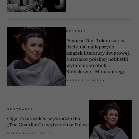
KULTURA
Powieść Olgi Tokarczuk na
liście 100 najlepszych
książek literatury światowej.
Nazwisko polskiej noblistki
wymieniono obok
Bułhakowa i Murakamiego
MARTA KOWALSKA
SPOTKANIA
Olga Tokarczuk w wywiadzie dla
„The Guardian” o wyborach w Polsce
MARTA WASZKIEWICZ