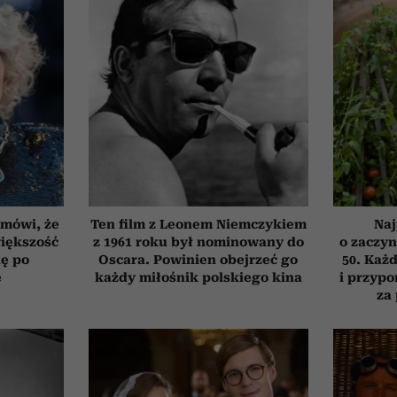
 mówi, że
Ten film z Leonem Niemczykiem
Naj
iększość
z 1961 roku był nominowany do
o zaczyn
ię po
Oscara. Powinien obejrzeć go
50. Każd
e
każdy miłośnik polskiego kina
i przypo
za