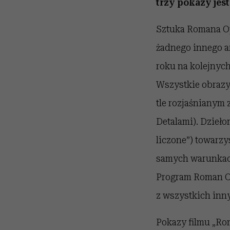
trzy pokazy jes
Sztuka Romana Op
żadnego innego ar
roku na kolejnyc
Wszystkie obrazy 
tle rozjaśnianym 
Detalami). Dzieł
liczone”) towarzy
samych warunkach
Program Roman Op
z wszystkich inn
Pokazy filmu „Rom