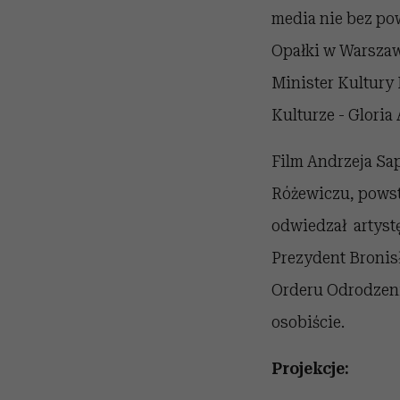
media nie bez po
Opałki w Warszaw
Minister Kultury
Kulturze - Gloria 
Film Andrzeja Sa
Różewiczu, powsta
odwiedzał artyst
Prezydent Broni
Orderu Odrodzenia
osobiście.
Projekcje: