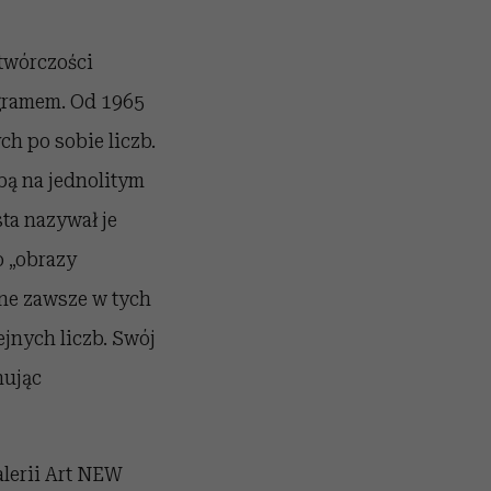
twórczości
ogramem. Od 1965
h po sobie liczb.
bą na jednolitym
sta nazywał je
 „obrazy
ane zawsze w tych
jnych liczb. Swój
nując
alerii Art NEW