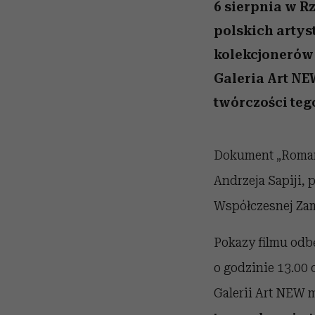
przekraczają swoje gra
powinien znać odpowi
kawę z Kasią Miller”, s.
weterynarz”
6 sierpnia w R
w seksie?
odc. 7]
polskich arty
kolekcjonerów 
Galeria Art NE
twórczości teg
Dokument „Roman O
Andrzeja Sapiji, 
Współczesnej Zam
Pokazy filmu odbę
o godzinie 13.00 
Galerii Art NEW m