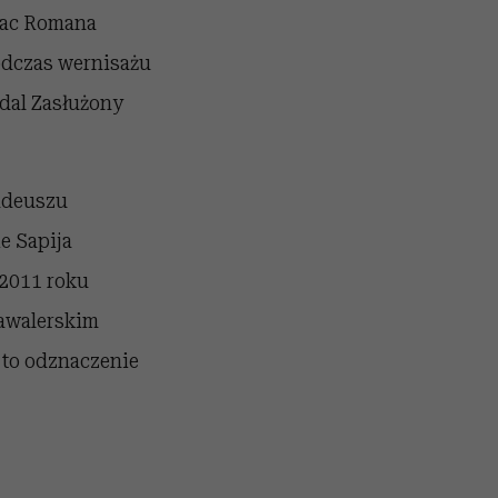
rac Romana
podczas wernisażu
dal Zasłużony
Tadeuszu
e Sapija
 2011 roku
awalerskim
ł to odznaczenie