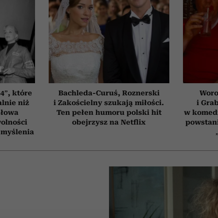
4”, które
Bachleda-Curuś, Roznerski
Woro
lnie niż
i Zakościelny szukają miłości.
i Gra
słowa
Ten pełen humoru polski hit
w komedi
wolności
obejrzysz na Netflix
powstani
 myślenia