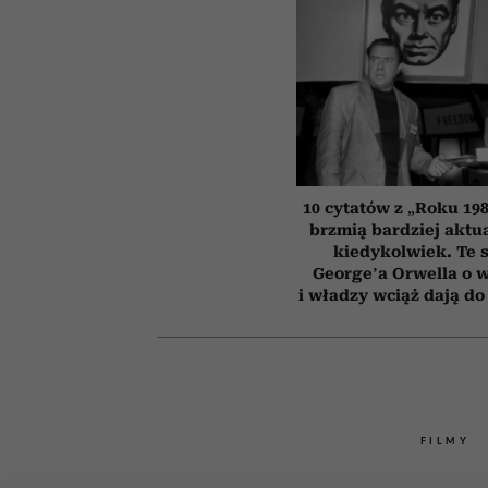
10 cytatów z „Roku 198
brzmią bardziej aktua
kiedykolwiek. Te 
George’a Orwella o 
i władzy wciąż dają do
FILMY