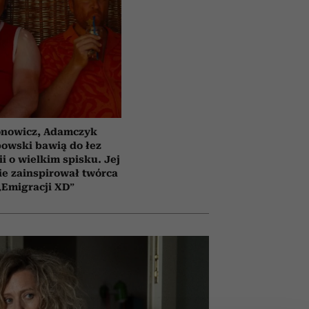
nowicz, Adamczyk
bowski bawią do łez
i o wielkim spisku. Jej
e zainspirował twórca
„Emigracji XD”