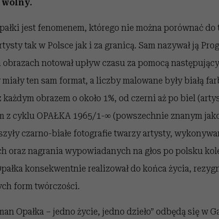
t wolny.
ałki jest fenomenem, którego nie można porównać do 
tysty tak w Polsce jak i za granicą. Sam nazywał ją Pr
h obrazach notował upływ czasu za pomocą następującyc
miały ten sam format, a liczby malowane były białą far
z każdym obrazem o około 1%, od czerni aż po biel (arty
om z cyklu OPAŁKA 1965/1-∞ (powszechnie znanym jako
szyły czarno-białe fotografie twarzy artysty, wykonyw
 oraz nagrania wypowiadanych na głos po polsku kole
ałka konsekwentnie realizował do końca życia, rezyg
ych form twórczości.
an Opałka – jedno życie, jedno dzieło” odbędą się w G