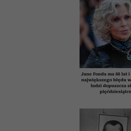
Jane Fonda ma 88 lat i
największego błędu w
ludzi dopuszcza s
pięćdziesiątc