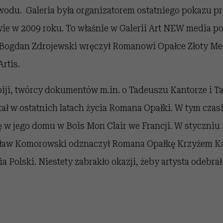
wodu. Galeria była organizatorem ostatniego pokazu p
ie w 2009 roku. To właśnie w Galerii Art NEW media 
 Bogdan Zdrojewski wręczył Romanowi Opałce Złoty Me
Artis.
piji, twórcy dokumentów m.in. o Tadeuszu Kantorze i 
ł w ostatnich latach życia Romana Opałki. W tym czasi
ę w jego domu w Bois Mon Clair we Francji. W styczniu
sław Komorowski odznaczył Romana Opałkę Krzyżem K
 Polski. Niestety zabrakło okazji, żeby artysta odebra