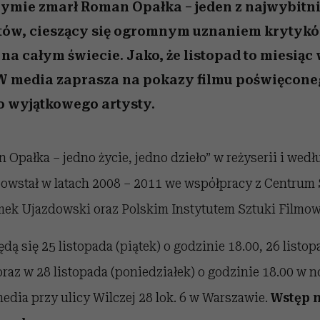
nice
edź
 5,
Wiemy, gdzie go kupić
zaskakujący faworyt
Miller s. 5, odc. 6]
sezon jesień–zima 2
zymie zmarł Roman Opałka – jeden z najwybitn
stów, cieszący się ogromnym uznaniem krytykó
na całym świecie. Jako, że listopad to miesią
W media zaprasza na pokazy filmu poświęconeg
o wyjątkowego artysty.
pałka – jedno życie, jedno dzieło” w reżyserii i wedł
powstał w latach 2008 – 2011 we współpracy z Centrum 
ek Ujazdowski oraz Polskim Instytutem Sztuki Filmow
dą się 25 listopada (piątek) o godzinie 18.00, 26 listop
oraz w 28 listopada (poniedziałek) o godzinie 18.00 w n
edia przy ulicy Wilczej 28 lok. 6 w Warszawie.
Wstęp n