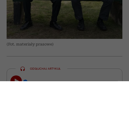
(Fot. materiały prasowe)
ODSŁUCHAJ ARTYKUŁ
00:00
09:13
Czasem wystarczy jedno przypadkowe