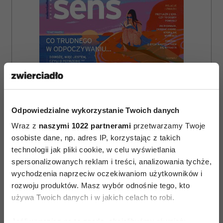
Odpowiedzialne wykorzystanie Twoich danych
Wraz z
naszymi 1022 partnerami
przetwarzamy Twoje
osobiste dane, np. adres IP, korzystając z takich
technologii jak pliki cookie, w celu wyświetlania
spersonalizowanych reklam i treści, analizowania tychże,
wychodzenia naprzeciw oczekiwaniom użytkowników i
ZAMÓW
rozwoju produktów. Masz wybór odnośnie tego, kto
WYDANIE DRUKOWANE
używa Twoich danych i w jakich celach to robi.
E-WYDANIE
Jeśli wyrazisz na to zgodę, chcielibyśmy również: