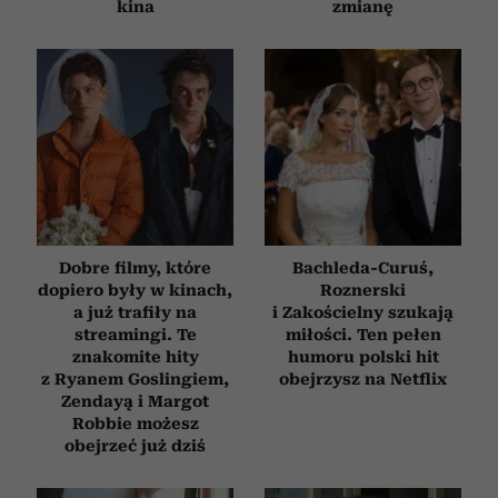
kina
zmianę
Dobre filmy, które
Bachleda-Curuś,
dopiero były w kinach,
Roznerski
a już trafiły na
i Zakościelny szukają
streamingi. Te
miłości. Ten pełen
znakomite hity
humoru polski hit
z Ryanem Goslingiem,
obejrzysz na Netflix
Zendayą i Margot
Robbie możesz
obejrzeć już dziś