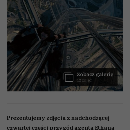
Zobacz galerię
12 zdjęć
Prezentujemy zdjęcia z nadchodzącej
czwartej części przygód agenta Ethana