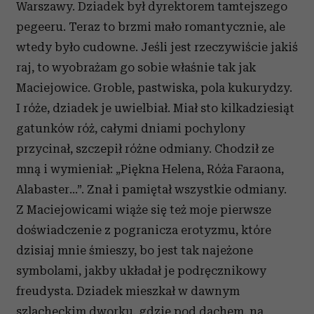
Warszawy. Dziadek był dyrektorem tamtejszego
pegeeru. Teraz to brzmi mało romantycznie, ale
wtedy było cudowne. Jeśli jest rzeczywiście jakiś
raj, to wyobrażam go sobie właśnie tak jak
Maciejowice. Groble, pastwiska, pola kukurydzy.
I róże, dziadek je uwielbiał. Miał sto kilkadziesiąt
gatunków róż, całymi dniami pochylony
przycinał, szczepił różne odmiany. Chodził ze
mną i wymieniał: „Piękna Helena, Róża Faraona,
Alabaster…”. Znał i pamiętał wszystkie odmiany.
Z Maciejowicami wiąże się też moje pierwsze
doświadczenie z pogranicza erotyzmu, które
dzisiaj mnie śmieszy, bo jest tak najeżone
symbolami, jakby układał je podręcznikowy
freudysta. Dziadek mieszkał w dawnym
szlacheckim dworku, gdzie pod dachem, na