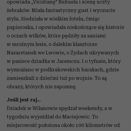
opowiada „Viridianę” Buñuela i scenę uczty
żebraków. Miała fantastyczny gust i wyczucie
stylu. Siedziała w wielkim fotelu, ćmiąc
papieroska, i opowiadała niekończące się historie
o oczach wilków, które pędziły za saniami
w mroźnym lesie, o dalekim klasztorze
Nazaretanek we Lwowie, o Żydach ukrywanych
w pasiece dziadka w Jaremczu. I o tyfusie, który
wymrażano w podkrakowskich barakach, gdzie
zamieszkali z dziećmi tuż po wojnie. To są
obrazy, których nie zapomnę.
Jeśli jest raj...
Dziadek w Wilanowie spędzał weekendy, a w
tygodniu wyjeżdżał do Maciejowic. To
miejscowość położona około 100 kilometrów od