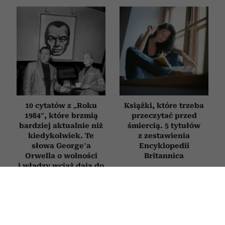
10 cytatów z „Roku
Książki, które trzeba
1984”, które brzmią
przeczytać przed
bardziej aktualnie niż
śmiercią. 5 tytułów
kiedykolwiek. Te
z zestawienia
słowa George’a
Encyklopedii
Orwella o wolności
Britannica
i władzy wciąż dają do
myślenia
FILMY