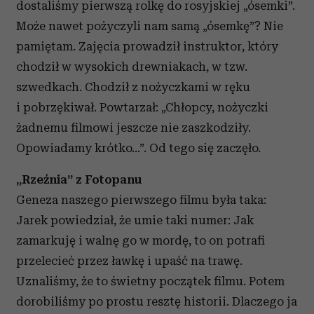
dostaliśmy pierwszą rolkę do rosyjskiej „ósemki”.
korzystania z ich usług.
Może nawet pożyczyli nam samą „ósemkę”? Nie
pamiętam. Zajęcia prowadził instruktor, który
chodził w wysokich drewniakach, w tzw.
szwedkach. Chodził z nożyczkami w ręku
i pobrzękiwał. Powtarzał: „Chłopcy, nożyczki
żadnemu filmowi jeszcze nie zaszkodziły.
Opowiadamy krótko…”. Od tego się zaczęło.
„Rzeźnia” z Fotopanu
Geneza naszego pierwszego filmu była taka:
Jarek powiedział, że umie taki numer: Jak
zamarkuję i walnę go w mordę, to on potrafi
przelecieć przez ławkę i upaść na trawę.
Uznaliśmy, że to świetny początek filmu. Potem
dorobiliśmy po prostu resztę historii. Dlaczego ja