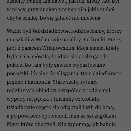
zasłony. Pamiętam nawet, jak raz, kiedy tata był
w pracy, przycinałem z mamą piłą jakiś mebel,
chyba szafkę, bo się gdzieś nie mieściła.
Ważni byli też dziadkowie, rodzice mamy, którzy
mieszkali w Wilanowie na ulicy Biedronki. Przez
płot z pałacem Wilanowskim. Moja mama, kiedy
była mała, mówiła, że idzie się poślizgać do
pałacu, bo tam były zawsze wypastowane
posadzki, idealne do ślizgania. Dom dziadków to
piękno i harmonia. Stare szafy, rytuały
rodzinnych obiadów. I wspólne z rodzicami
wypady na pączki i filiżankę czekolady.
Dziadkowie często się odłączali i szli do kina,
a po powrocie opowiadali nam ze szczegółami
filmy, które obejrzeli. Nie zapomnę, jak babcia