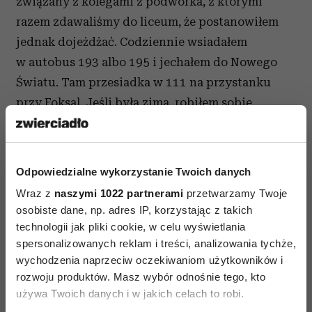
związany z kolegami z podwórka, z którymi
razem zdawaliśmy do liceum, że postanowiłem
jednak dojeżdżać. Codziennie wsiadałem
w autobus 193 albo 195 i jechałem do Nowego
Światu. Tam przesiadka w 111 na przystanku
przy Foksal. Jeśli była zima, robiłem sobie
przerwę na herbatę w kawiarni, żeby się
rozgrzać. Patrzyłem przez szybę, czy nie
nadjeżdża mój autobus. Lubiłem te podróże,
Odpowiedzialne wykorzystanie Twoich danych
cudowny moment wyrwany z gonitwy dnia. Dziś
Wraz z
naszymi 1022 partnerami
przetwarzamy Twoje
podobne odczucie mam w samolocie. Zawieszony
osobiste dane, np. adres IP, korzystając z takich
w czasie, nikt nie zadzwoni, nie zaczepi. Jest
technologii jak pliki cookie, w celu wyświetlania
książka, w takiej ciszy można usłyszeć samego
spersonalizowanych reklam i treści, analizowania tychże,
wychodzenia naprzeciw oczekiwaniom użytkowników i
siebie.
rozwoju produktów. Masz wybór odnośnie tego, kto
używa Twoich danych i w jakich celach to robi.
Pracownia w Pałacu Młodzieży