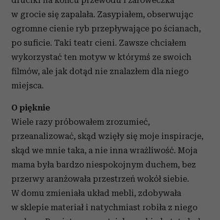
druciki na końcu przewodu i żaróweczka
w grocie się zapalała. Zasypiałem, obserwując
ogromne cienie ryb przepływające po ścianach,
po suficie. Taki teatr cieni. Zawsze chciałem
wykorzystać ten motyw w którymś ze swoich
filmów, ale jak dotąd nie znalazłem dla niego
miejsca.
O pięknie
Wiele razy próbowałem zrozumieć,
przeanalizować, skąd wzięły się moje inspiracje,
skąd we mnie taka, a nie inna wrażliwość. Moja
mama była bardzo niespokojnym duchem, bez
przerwy aranżowała przestrzeń wokół siebie.
W domu zmieniała układ mebli, zdobywała
w sklepie materiał i natychmiast robiła z niego