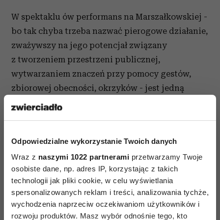
W spektaklu ów performans na Marszałkowskiej -
bo tak chyba trzeba nazwać pierogowe działanie,
zważywszy na jego potencjał związany
z tworzeniem przestrzeni publicznej,
wytwarzaniem znaczeń przy pomocy gestów,
zbiorowej obecności, okrzyków - jest jedną
z dramaturgicznych kulminant. Pytania
o ekonomię i politykę miejską,
o demokratyczność procedur dotyczących
Odpowiedzialne wykorzystanie Twoich danych
przestrzeni publicznych, instytucji kultury,
Wraz z
naszymi 1022 partnerami
przetwarzamy Twoje
wreszcie o język ideologii, który każe
osobiste dane, np. adres IP, korzystając z takich
stygmatyzować inność i wykluczyć poza nawias
technologii jak pliki cookie, w celu wyświetlania
społeczny, tych, których nie stać na czynsz,
spersonalizowanych reklam i treści, analizowania tychże,
którzy ani piękni, ani bogaci się nie wydają -
wychodzenia naprzeciw oczekiwaniom użytkowników i
wszystkie one zostają postawione w spektaklu
rozwoju produktów. Masz wybór odnośnie tego, kto