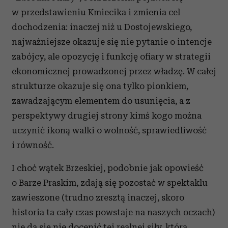
Partnerzy mogą połączyć te informacje z innymi danymi
w przedstawieniu Kmiecika i zmienia cel
otrzymanymi od Ciebie lub uzyskanymi podczas
dochodzenia: inaczej niż u Dostojewskiego,
korzystania z ich usług.
najważniejsze okazuje się nie pytanie o intencje
zabójcy, ale opozycję i funkcję ofiary w strategii
ekonomicznej prowadzonej przez władzę. W całej
strukturze okazuje się ona tylko pionkiem,
zawadzającym elementem do usunięcia, a z
perspektywy drugiej strony kimś kogo można
uczynić ikoną walki o wolność, sprawiedliwość
i równość.
I choć wątek Brzeskiej, podobnie jak opowieść
o Barze Praskim, zdają się pozostać w spektaklu
zawieszone (trudno zresztą inaczej, skoro
historia ta cały czas powstaje na naszych oczach)
nie da się nie docenić tej realnej siły, która