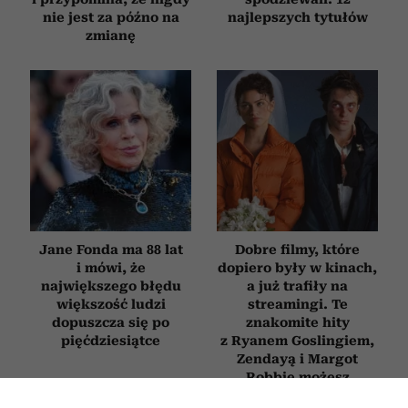
nie jest za późno na
najlepszych tytułów
zmianę
Jane Fonda ma 88 lat
Dobre filmy, które
i mówi, że
dopiero były w kinach,
największego błędu
a już trafiły na
większość ludzi
streamingi. Te
dopuszcza się po
znakomite hity
pięćdziesiątce
z Ryanem Goslingiem,
Zendayą i Margot
Robbie możesz
obejrzeć już dziś