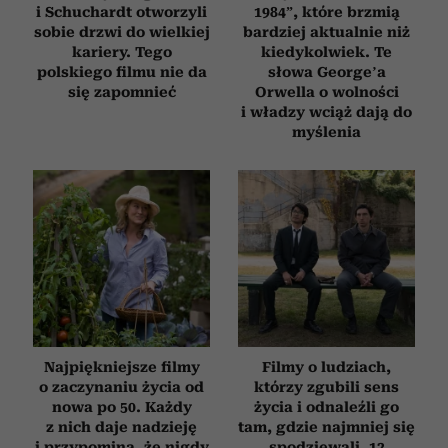
i Schuchardt otworzyli
1984”, które brzmią
sobie drzwi do wielkiej
bardziej aktualnie niż
kariery. Tego
kiedykolwiek. Te
polskiego filmu nie da
słowa George’a
się zapomnieć
Orwella o wolności
i władzy wciąż dają do
myślenia
Najpiękniejsze filmy
Filmy o ludziach,
o zaczynaniu życia od
którzy zgubili sens
nowa po 50. Każdy
życia i odnaleźli go
z nich daje nadzieję
tam, gdzie najmniej się
i przypomina, że nigdy
spodziewali. 12