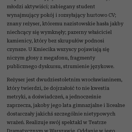
młodzi aktywiści; zabiegany student
wynajmujący pokój i rozsyłający hurtowo CV;
znany reżyser, któremu nazistowskie hasła jakby
niechcący się wymknęły; pazerny właściciel
kamienicy, który bez skrupułów podnosi
czynsze. U Kmiecika wszyscy pojawiają się
niczym głosy z megafonu, fragmenty
publicznego dyskursu, strumienie językowe.
Reżyser jest dwudziestoletnim wrocławianinem,
który twierdzi, że dojrzałość to nie kwestia
metryki, a doświadczeń, a jednocześnie
zaprzecza, jakoby jego lata gimnazjalne i licealne
dostarczały jakichś szczególnie nietypowych
wrażeń. Realizuje swój spektakl w Teatrze
Dramatycznym w Warszawie. Oddanie w jego