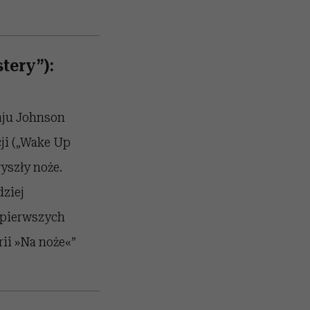
tery”):
maju Johnson
i (
„Wake Up
yszły noże.
dziej
 pierwszych
rii
»Na noże
«
”