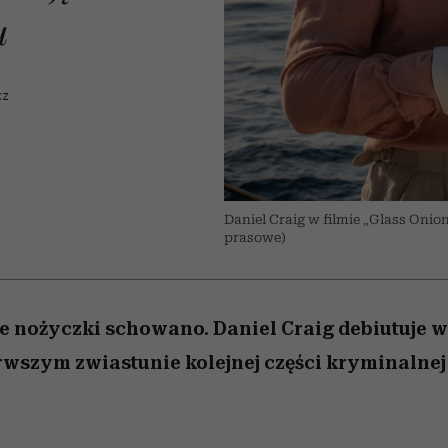
edź
 5,
przekraczają swoje granice
Wiemy, gdzie go kupić
Miller s. 5, odc. 6]
sezon jesień–zima 2
zaskakujący fawo
u
w seksie?
CZ
Daniel Craig w filmie „Glass Onion:
prasowe)
le nożyczki schowano. Daniel Craig debiutuje 
rwszym zwiastunie kolejnej części kryminalnej 