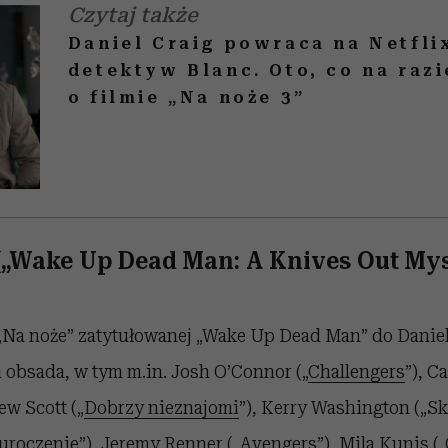
Czytaj także
Daniel Craig powraca na Netfli
detektyw Blanc. Oto, co na raz
o filmie „Na noże 3”
 („Wake Up Dead Man: A Knives Out Mys
 „Na noże” zatytułowanej „Wake Up Dead Man” do Daniel
 obsada,
w tym m.in. Josh
O’Connor
(„
Challengers
”), C
ew Scott („
Dobrzy nieznajomi
”), Kerry Washington („Sk
auroczenie”), Jeremy Renner („Avengers”), Mila Kunis („