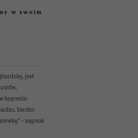
yny w swoim
bardziej, jest
ristie,
 w kręceniu
bardzo, bardzo
kazówkę”
– napisał