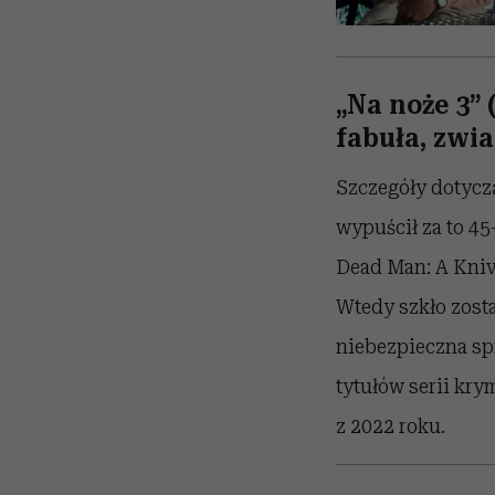
„Na noże 3”
fabuła, zwia
Szczegóły dotyczą
wypuścił za to 45
Dead Man: A Knive
Wtedy szkło zosta
niebezpieczna sp
tytułów serii krym
z 2022 roku.