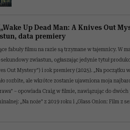
 („Wake Up Dead Man: A Knives Out Mys
stun, data premiery
ce fabuły filmu na razie są trzymane w tajemnicy. W 
-sekundowy zwiastun, ogłaszając jedynie tytuł produkcj
s Out Mystery”) i rok premiery (2025). „Na początku w
ło rozbite, ale wkrótce zostanie ujawniona moja najbar
rawa” – opowiada Craig w filmie, nawiązując do dwóch
inalnej: „Na noże” z 2019 roku i „Glass Onion: Film z se