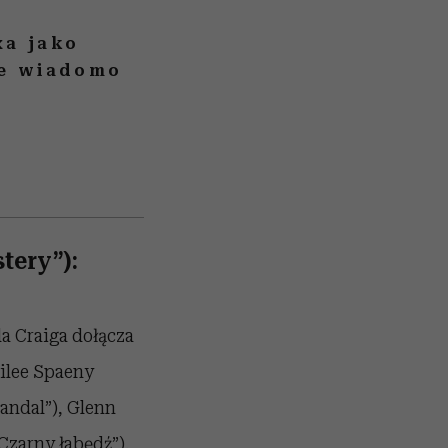
xa jako
ie wiadomo
tery”):
a Craiga dołącza
ailee Spaeny
andal”), Glenn
Czarny łabędź”),