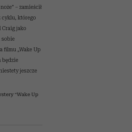
 noże” –
zamieścił
 cyklu, którego
 Craig jako
 sobie
ja filmu „Wake Up
 będzie
iestety jeszcze
mystery “Wake Up