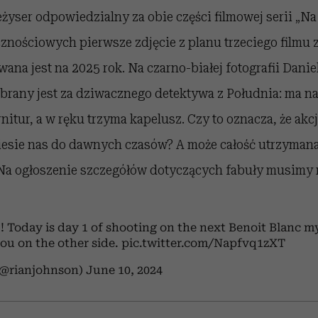
żyser odpowiedzialny za obie części filmowej serii „Na
nościowych pierwsze zdjęcie z planu trzeciego filmu z
ana jest na 2025 rok. Na czarno-białej fotografii Daniel
brany jest za dziwacznego detektywa z Południa: ma na
nitur, a w ręku trzyma kapelusz. Czy to oznacza, że akc
esie nas do dawnych czasów? A może całość utrzymana
 Na ogłoszenie szczegółów dotyczących fabuły musimy n
! Today is day 1 of shooting on the next Benoit Blanc 
ou on the other side.
pic.twitter.com/Napfvq1zXT
(@rianjohnson)
June 10, 2024