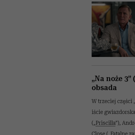
„Na noże 3”
obsada
W trzeciej części
iście
gwiazdorska
(„
Priscilla
”), Andr
Close („Fatalne z