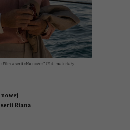
026/27
ryt
to dla nich zarwiesz noc
zupełny brak ogłady
girls”
 Film z serii »Na noże«” (Fot. materiały
w nowej
serii Riana