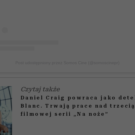
Post udostępniony przez Somos Cine (@somoscinepr)
Czytaj także
Daniel Craig powraca jako det
Blanc. Trwają prace nad trzecią
filmowej serii „Na noże”