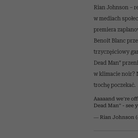
Rian Johnson – re
w mediach społecz
premiera zaplanow
Benoit Blanc prze
trzyczęściowy gar
Dead Man” przeni
w klimacie noir?
trochę poczekać.
Aaaaand we’re off
Dead Man” - see y
— Rian Johnson 