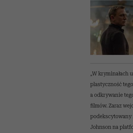
„W kryminałach uw
plastyczność tego
a odkrywanie tego
filmów. Zaraz wej
podekscytowany m
Johnson na platf