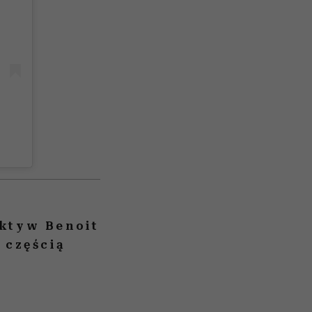
ektyw Benoit
 częścią