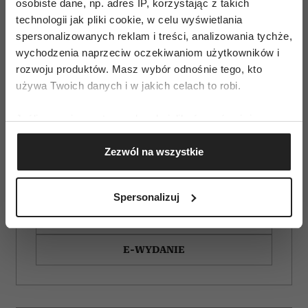
osobiste dane, np. adres IP, korzystając z takich
technologii jak pliki cookie, w celu wyświetlania
spersonalizowanych reklam i treści, analizowania tychże,
wychodzenia naprzeciw oczekiwaniom użytkowników i
rozwoju produktów. Masz wybór odnośnie tego, kto
używa Twoich danych i w jakich celach to robi.
Jeśli wyrazisz na to zgodę, chcielibyśmy również:
Gromadzić dane dotyczące Twojej lokalizacji
Zezwól na wszystkie
geograficznej z dokładnością nawet do kilku metrów
Identyfikować Twoje urządzenie, aktywnie
analizując charakteryzującego je zbiory danych
ZAMÓW
Spersonalizuj
(fingerprinting, czyli wirtualny odcisk palca)
WYDANIE DRUKOWANE
Dowiedz się więcej odnośnie tego, jak Twoje osobiste
dane są przetwarzane oraz ustaw własne preferencje w
E-WYDANIE
sekcji szczegółów
. W Deklaracji plików cookie możesz
zmienić lub wycofać swoją zgodę w dowolnej chwili.
Wykorzystujemy pliki cookie do spersonalizowania treści