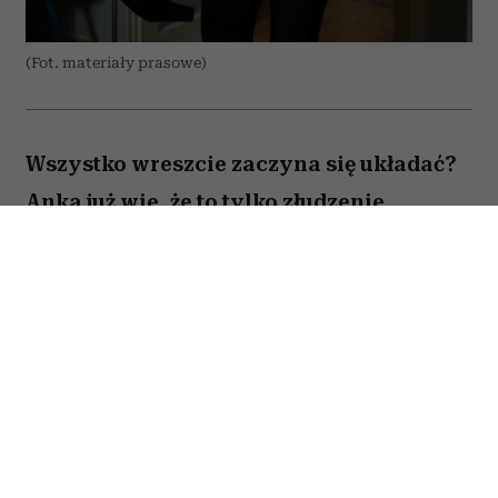
(Fot. materiały prasowe)
Wszystko wreszcie zaczyna się układać?
Anka już wie, że to tylko złudzenie.
Totalnie nieperfekcyjna pani domu
próbuje ogarnąć chaos codzienności,
rodzinne wyzwania i własne marzenia –
problem w tym, że nic nie idzie zgodnie z
planem. Zwiastun nowej komedii z
Magdaleną Popławską właśnie trafił do
sieci. Zobacz, jak Anka walczy z