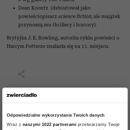
Dean Koontz (debiutował jako
powieściopisarz
science fiction
, ale majątek
przynoszą mu thrillery i horrory).
Brytyjka J. K. Rowling, autorka cyklu powieści o
Harrym Potterze znalazła się na 11. miejscu.
AUTOPROMOCJA
Odpowiedzialne wykorzystanie Twoich danych
Wraz z
naszymi 1022 partnerami
przetwarzamy Twoje