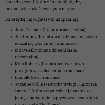
sprzedawczyni, która z braku pieniędzy
postanawia zostać łowczynią nagród.
Dziesiątkę najbogatszych uzupełniają:
John Grisham (literatura sensacyjna)
Jeff Kinney (literatura dla dzieci, po polsku
ukazał się „Dziennik cwaniaczka”)
Bill O'Reilly (znana dziennikarka
telewizyjna)
Nora Roberts (literatura obyczajowo-
przygodowa z elementami romansu)
Danielle Steel (romanse)
Suzanne Collins (autorka trylogii „Igrzyska
śmierci”, która przyniosła jej uznanie za
jedną z najbardziej wpływowych os
ó
b 2010
r. wg gazety The Times)