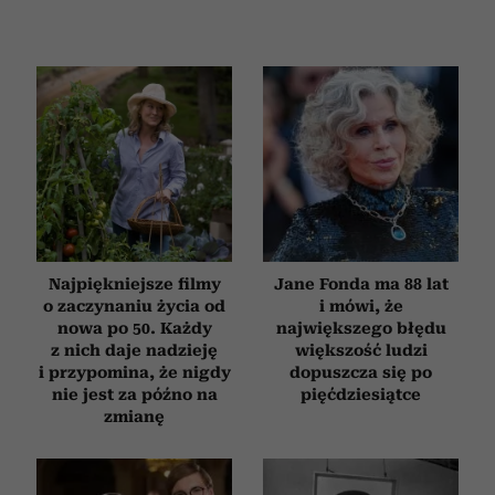
i reklam, aby oferować funkcje społecznościowe i
analizować ruch w naszej witrynie. Informacje o tym, jak
korzystasz z naszej witryny, udostępniamy partnerom
społecznościowym, reklamowym i analitycznym.
Partnerzy mogą połączyć te informacje z innymi danymi
otrzymanymi od Ciebie lub uzyskanymi podczas
korzystania z ich usług.
Najpiękniejsze filmy
Jane Fonda ma 88 lat
o zaczynaniu życia od
i mówi, że
nowa po 50. Każdy
największego błędu
z nich daje nadzieję
większość ludzi
i przypomina, że nigdy
dopuszcza się po
nie jest za późno na
pięćdziesiątce
zmianę