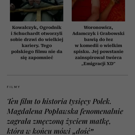
Kowalczyk, Ogrodnik
Woronowicz,
i Schuchardt otworzyli
Adamczyk i Grabowski
sobie drzwi do wielkiej
bawią do łez
kariery. Tego
w komedii o wielkim
polskiego filmu nie da
spisku. Jej powstanie
się zapomnieć
zainspirował twórca
„Emigracji XD”
FILMY
Ten film to historia tysięcy Polek.
Magdalena Popławska fenomenalnie
zagrała zmęczoną życiem matkę,
która w końcu mówi „dość”