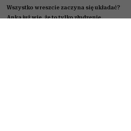
Wszystko wreszcie zaczyna się układać?
Anka już wie, że to tylko złudzenie.
Totalnie nieperfekcyjna pani domu
próbuje ogarnąć chaos codzienności,
rodzinne wyzwania i własne marzenia –
problem w tym, że nic nie idzie zgodnie z
planem. Zwiastun nowej komedii z
Magdaleną Popławską właśnie trafił do
sieci. Zobacz, jak Anka walczy z
chaosem, który ma zdecydowanie lepszą
kondycję niż ona.
Perfekcyjne życie jest