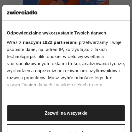
Odpowiedzialne wykorzystanie Twoich danych
ZAMÓW
Wraz z
naszymi 1022 partnerami
przetwarzamy Twoje
WYDANIE DRUKOWANE
osobiste dane, np. adres IP, korzystając z takich
technologii jak pliki cookie, w celu wyświetlania
E-WYDANIE
spersonalizowanych reklam i treści, analizowania tychże,
wychodzenia naprzeciw oczekiwaniom użytkowników i
rozwoju produktów. Masz wybór odnośnie tego, kto
używa Twoich danych i w jakich celach to robi.
Jeśli wyrazisz na to zgodę, chcielibyśmy również:
Gromadzić dane dotyczące Twojej lokalizacji
Zezwól na wszystkie
geograficznej z dokładnością nawet do kilku metrów
Identyfikować Twoje urządzenie, aktywnie
analizując charakteryzującego je zbiory danych