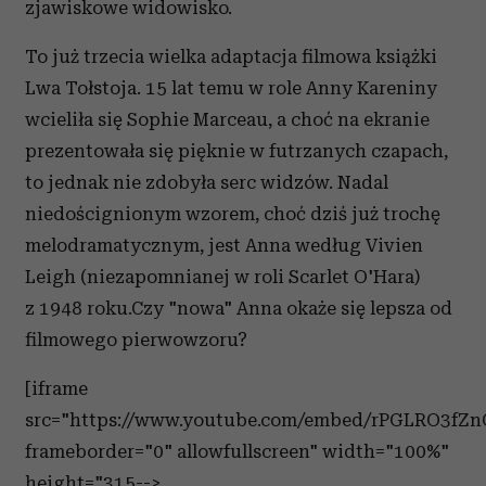
zjawiskowe widowisko.
To już trzecia wielka adaptacja filmowa książki
Lwa Tołstoja. 15 lat temu w role Anny Kareniny
wcieliła się Sophie Marceau, a choć na ekranie
prezentowała się pięknie w futrzanych czapach,
to jednak nie zdobyła serc widzów. Nadal
niedoścignionym wzorem, choć dziś już trochę
melodramatycznym, jest Anna według Vivien
Leigh (niezapomnianej w roli Scarlet O'Hara)
z 1948 roku.Czy "nowa" Anna okaże się lepsza od
filmowego pierwowzoru?
[iframe
src="https://www.youtube.com/embed/rPGLRO3fZn
frameborder="0" allowfullscreen" width="100%"
height="315-->