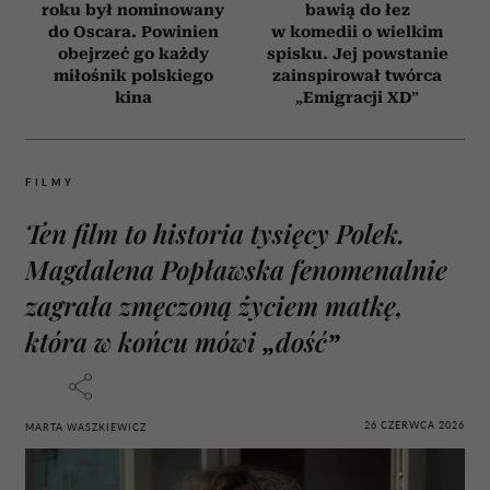
roku był nominowany
bawią do łez
do Oscara. Powinien
w komedii o wielkim
obejrzeć go każdy
spisku. Jej powstanie
miłośnik polskiego
zainspirował twórca
kina
„Emigracji XD”
FILMY
Ten film to historia tysięcy Polek.
Magdalena Popławska fenomenalnie
zagrała zmęczoną życiem matkę,
która w końcu mówi „dość”
26 CZERWCA 2026
MARTA WASZKIEWICZ