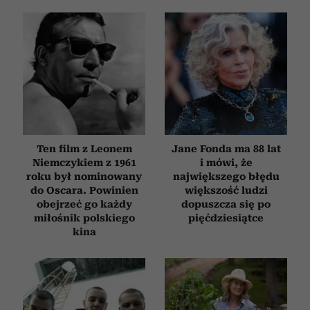
analizować ruch w naszej witrynie. Informacje o tym, jak
korzystasz z naszej witryny, udostępniamy partnerom
społecznościowym, reklamowym i analitycznym.
Partnerzy mogą połączyć te informacje z innymi danymi
otrzymanymi od Ciebie lub uzyskanymi podczas
korzystania z ich usług.
Ten film z Leonem
Jane Fonda ma 88 lat
Niemczykiem z 1961
i mówi, że
roku był nominowany
największego błędu
do Oscara. Powinien
większość ludzi
obejrzeć go każdy
dopuszcza się po
miłośnik polskiego
pięćdziesiątce
kina