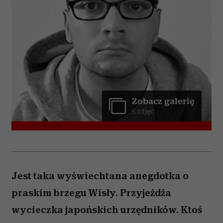
Zobacz galerię
5 zdjęć
Jest taka wyświechtana anegdotka o
praskim brzegu Wisły. Przyjeżdża
wycieczka japońskich urzędników. Ktoś