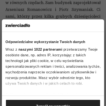
w równych rzędach. Sam budynek zaprojektował
Arseniusz Romanowicz i Piotr Szymaniak. Ci
sami, którzy przez kilka grubych dziesięcioleci
siedzieli nad kolejnymi projektami Dworca
Centralnego, a przy okazji zaprojektowali jeszcze
takie warszawskie ikony, jak dworce Powiśle,
Odpowiedzialne wykorzystanie Twoich danych
Ochotę, Stadion czy Wschodni. Ale po ośrodku
Wraz z
naszymi 1022 partnerami
przetwarzamy Twoje
żeglarskim wcale nie widać, że to oni. Wygląda
osobiste dane, np. adres IP, korzystając z takich
trochę tak, jakby po prostu chcieli odetchnąć od
technologii jak pliki cookie, w celu wyświetlania
tego kolejnictwa nad rzeką. Może dlatego
spersonalizowanych reklam i treści, analizowania tychże,
zaprojektowali taki wielki taras? Można by sobie
wychodzenia naprzeciw oczekiwaniom użytkowników i
rozwoju produktów. Masz wybór odnośnie tego, kto
wyobrażać jak na nim stoją i patrzą. A w dali
używa Twoich danych i w jakich celach to robi.
huczą pociągi na moście średnicowym.
Jeśli wyrazisz na to zgodę, chcielibyśmy również:
Potem jest już ten piach i krzaki. Znam takie
Gromadzić dane dotyczące Twojej lokalizacji
miejsce, gdzie leży rozpadająca się, drewniana