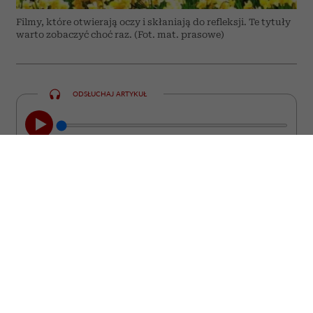
Filmy, które otwierają oczy i skłaniają do refleksji. Te tytuły
warto zobaczyć choć raz. (Fot. mat. prasowe)
ODSŁUCHAJ ARTYKUŁ
00:00
08:44
Nie każdy film kończy się wraz z
napisami końcowymi. Są takie historie,
które zostają z nami na długo. Wracają w
najmniej spodziewanych momentach,