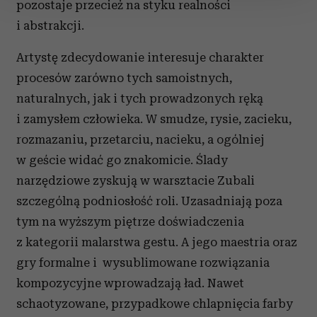
pozostaje przecież na styku realności
i abstrakcji.
Wykorzystujemy pliki cookie do spersonalizowania treści
i reklam, aby oferować funkcje społecznościowe i
Artystę zdecydowanie interesuje charakter
analizować ruch w naszej witrynie. Informacje o tym, jak
procesów zarówno tych samoistnych,
korzystasz z naszej witryny, udostępniamy partnerom
naturalnych, jak i tych prowadzonych ręką
społecznościowym, reklamowym i analitycznym.
i zamysłem człowieka. W smudze, rysie, zacieku,
Partnerzy mogą połączyć te informacje z innymi danymi
otrzymanymi od Ciebie lub uzyskanymi podczas
rozmazaniu, przetarciu, nacieku, a ogólniej
korzystania z ich usług.
w geście widać go znakomicie. Ślady
narzędziowe zyskują w warsztacie Zubali
szczególną podniosłość roli. Uzasadniają poza
tym na wyższym piętrze doświadczenia
z kategorii malarstwa gestu. A jego maestria oraz
gry formalne i wysublimowane rozwiązania
kompozycyjne wprowadzają ład. Nawet
schaotyzowane, przypadkowe chlapnięcia farby