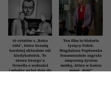
10 cytatów z „Roku
Ten film to historia
1984”, które brzmią
tysięcy Polek.
bardziej aktualnie niż
Magdalena Popławska
kiedykolwiek. Te
fenomenalnie zagrała
słowa George’a
zmęczoną życiem
Orwella o wolności
matkę, która w końcu
i władzy wciąż dają do
mówi „dość”
myślenia
FILMY
Filmy o ludziach, którzy zgubili sens