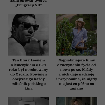
zainspirował twórca
„Emigracji XD”
Ten film z Leonem
Najpiękniejsze filmy
Niemczykiem z 1961
o zaczynaniu życia od
roku był nominowany
nowa po 50. Każdy
do Oscara. Powinien
z nich daje nadzieję
obejrzeć go każdy
i przypomina, że nigdy
miłośnik polskiego
nie jest za późno na
kina
zmianę