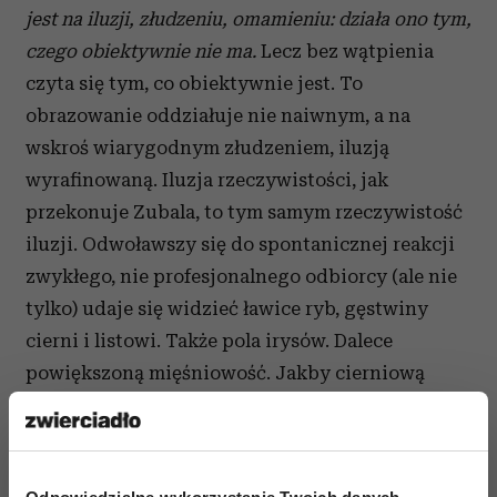
jest na iluzji, złudzeniu, omamieniu: działa ono tym,
czego obiektywnie nie ma.
Lecz bez wątpienia
czyta się tym, co obiektywnie jest. To
obrazowanie oddziałuje nie naiwnym, a na
wskroś wiarygodnym złudzeniem, iluzją
wyrafinowaną. Iluzja rzeczywistości, jak
przekonuje Zubala, to tym samym rzeczywistość
iluzji. Odwoławszy się do spontanicznej reakcji
zwykłego, nie profesjonalnego odbiorcy (ale nie
tylko) udaje się widzieć ławice ryb, gęstwiny
cierni i listowi. Także pola irysów. Dalece
powiększoną mięśniowość. Jakby cierniową
kompozycję, usypiska ości czy ościeni. Gdzie
indziej – zagniecione warstwice geologiczne,
rysunek erozji skał. Stłamszone,