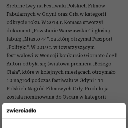
Srebrne Lwy na Festiwalu Polskich Filmów
Fabularnych w Gdyni oraz Orła w kategorii
odkrycie roku. W 2014 r. Komasa stworzył
dokument „Powstanie Warszawskie” i głośną
fabułę „Miasto 44”, za którą otrzymał Paszport
„Polityki”. W 2019 r. w towarzyszącym
festiwalowi w Wenecji konkursie Giornate degli
Autori odbyła się światowa premiera „Bożego
Ciała”, które w kolejnych miesiącach otrzymało
10 nagród podczas festiwalu w Gdyni i 11
Polskich Nagród Filmowych Orły. Produkcja
została nominowana do Oscara w kategorii
najlepszy pełnometrażowy film międzynarodowy.
W 2020 r. światło dzienne ujrzała „Sala
samobójców. Hejter”, uhonorowana nagrodą