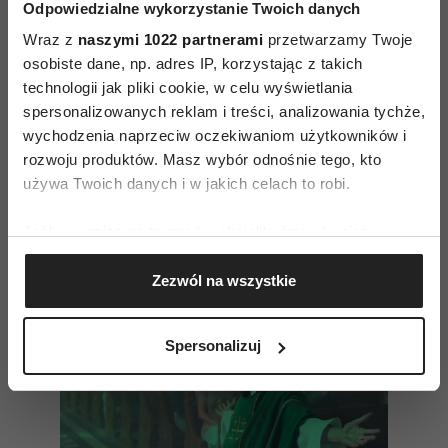
publiczności Orłów. Na ten rok zaplanowano
Odpowiedzialne wykorzystanie Twoich danych
premiery dwóch anglojęzycznych thrillerów
Wraz z
naszymi 1022 partnerami
przetwarzamy Twoje
osobiste dane, np. adres IP, korzystając z takich
Komasy – hollywoodzkiego„ Anniversary”
technologii jak pliki cookie, w celu wyświetlania
i brytyjsko-polskiego„ Good Boy”.
spersonalizowanych reklam i treści, analizowania tychże,
wychodzenia naprzeciw oczekiwaniom użytkowników i
rozwoju produktów. Masz wybór odnośnie tego, kto
Czytaj także
używa Twoich danych i w jakich celach to robi.
Jeśli wyrazisz na to zgodę, chcielibyśmy również:
Gromadzić dane dotyczące Twojej lokalizacji
Zezwól na wszystkie
geograficznej z dokładnością nawet do kilku metrów
Identyfikować Twoje urządzenie, aktywnie
analizując charakteryzującego je zbiory danych
Spersonalizuj
(fingerprinting, czyli wirtualny odcisk palca)
Dowiedz się więcej odnośnie tego, jak Twoje osobiste
dane są przetwarzane oraz ustaw własne preferencje w
sekcji szczegółów
. W Deklaracji plików cookie możesz