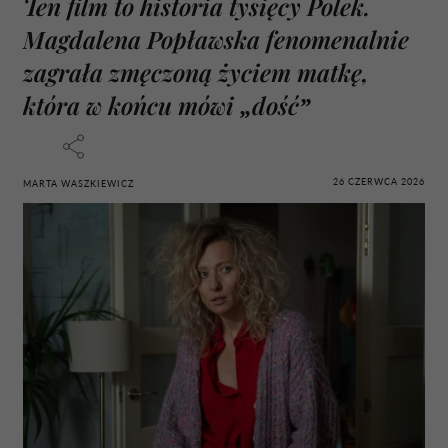
Ten film to historia tysięcy Polek.
Magdalena Popławska fenomenalnie
zagrała zmęczoną życiem matkę,
która w końcu mówi „dość”
26 CZERWCA 2026
MARTA WASZKIEWICZ