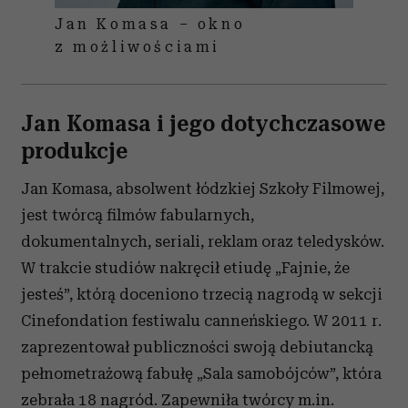
Jan Komasa – okno
z możliwościami
Jan Komasa i jego dotychczasowe
produkcje
Jan Komasa, absolwent łódzkiej Szkoły Filmowej,
jest twórcą filmów fabularnych,
dokumentalnych, seriali, reklam oraz teledysków.
W trakcie studiów nakręcił etiudę „Fajnie, że
jesteś”, którą doceniono trzecią nagrodą w sekcji
Cinefondation festiwalu canneńskiego. W 2011 r.
zaprezentował publiczności swoją debiutancką
pełnometrażową fabułę „Sala samobójców”, która
zebrała 18 nagród. Zapewniła twórcy m.in.