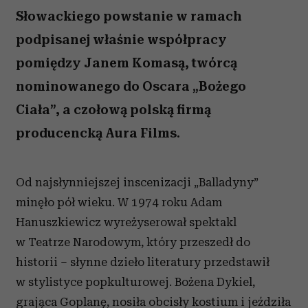
Słowackiego powstanie w ramach
podpisanej właśnie współpracy
pomiędzy Janem Komasą, twórcą
nominowanego do Oscara „Bożego
Ciała”, a czołową polską firmą
producencką Aura Films.
Od najsłynniejszej inscenizacji „Balladyny”
minęło pół wieku. W 1974 roku Adam
Hanuszkiewicz wyreżyserował spektakl
w Teatrze Narodowym, który przeszedł do
historii – słynne dzieło literatury przedstawił
w stylistyce popkulturowej. Bożena Dykiel,
grająca Goplanę, nosiła obcisły kostium i jeździła