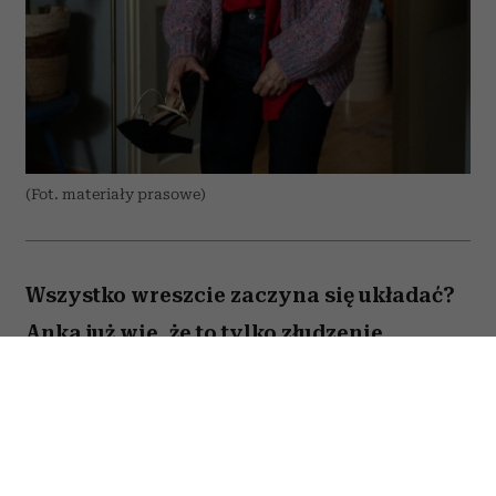
(Fot. materiały prasowe)
Wszystko wreszcie zaczyna się układać?
Anka już wie, że to tylko złudzenie.
Totalnie nieperfekcyjna pani domu
próbuje ogarnąć chaos codzienności,
rodzinne wyzwania i własne marzenia –
problem w tym, że nic nie idzie zgodnie z