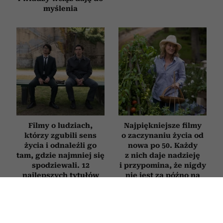
myślenia
Filmy o ludziach,
Najpiękniejsze filmy
którzy zgubili sens
o zaczynaniu życia od
życia i odnaleźli go
nowa po 50. Każdy
tam, gdzie najmniej się
z nich daje nadzieję
spodziewali. 12
i przypomina, że nigdy
najlepszych tytułów
nie jest za późno na
zmianę