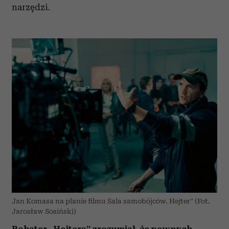
narzędzi.
Jan Komasa na planie filmu Sala samobójców. Hejter” (Fot.
Jarosław Sosiński)
Bohater „Hejtera” zrozumiał, że pewnych