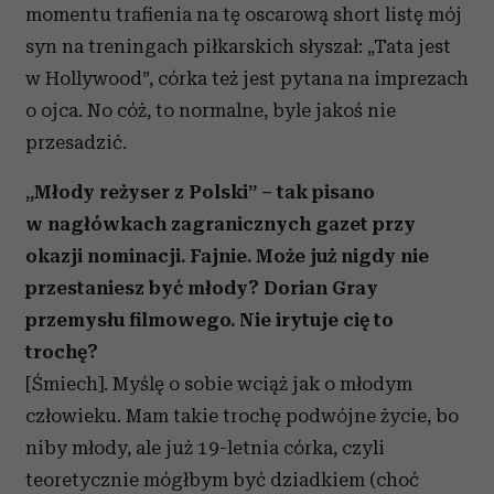
momentu trafienia na tę oscarową short listę mój
syn na treningach piłkarskich słyszał: „Tata jest
w Hollywood”, córka też jest pytana na imprezach
o ojca. No cóż, to normalne, byle jakoś nie
przesadzić.
„Młody reżyser z Polski” – tak pisano
w nagłówkach zagranicznych gazet przy
okazji nominacji. Fajnie. Może już nigdy nie
przestaniesz być młody? Dorian Gray
przemysłu filmowego. Nie irytuje cię to
trochę?
[Śmiech]. Myślę o sobie wciąż jak o młodym
człowieku. Mam takie trochę podwójne życie, bo
niby młody, ale już 19-letnia córka, czyli
teoretycznie mógłbym być dziadkiem (choć