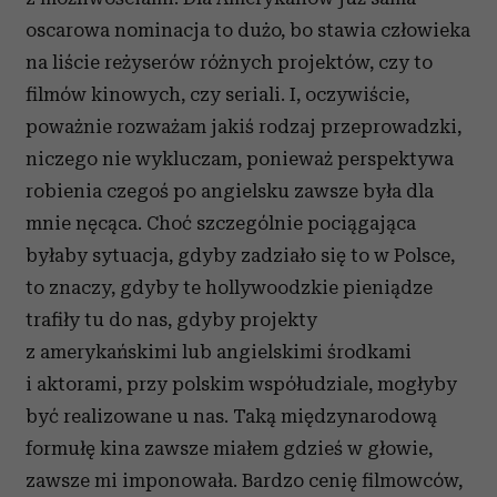
otrzymanymi od Ciebie lub uzyskanymi podczas
korzystania z ich usług.
oscarowa nominacja to dużo, bo stawia człowieka
na liście reżyserów różnych projektów, czy to
filmów kinowych, czy seriali. I, oczywiście,
poważnie rozważam jakiś rodzaj przeprowadzki,
niczego nie wykluczam, ponieważ perspektywa
robienia czegoś po angielsku zawsze była dla
mnie nęcąca. Choć szczególnie pociągająca
byłaby sytuacja, gdyby zadziało się to w Polsce,
to znaczy, gdyby te hollywoodzkie pieniądze
trafiły tu do nas, gdyby projekty
z amerykańskimi lub angielskimi środkami
i aktorami, przy polskim współudziale, mogłyby
być realizowane u nas. Taką międzynarodową
formułę kina zawsze miałem gdzieś w głowie,
zawsze mi imponowała. Bardzo cenię filmowców,