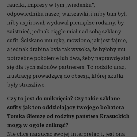
rauciki, imprezy w tym „wiedeńku”,
odpowiedniku naszej warszawki, i niby tam był,
niby aspirował, wydawał pieniądze rodziny, by
zaistnieć, jednak ciągle miał nad sobą szklany
sufit. Ściskano mu rękę, mówiono, jak jest fajnie,
a jednak drabina była tak wysoka, że byłoby mu
potrzebne pokolenie lub dwa, żeby naprawdę stał
się dla tych salonów partnerem. To rodziło uraz,
frustrację prowadzącą do obsesji, której skutki
były straszliwe.
Czy to jest do uniknięcia? Czy takie szklane
sufity jak ten oddzielający twojego bohatera
Tomka Giemzę od rodziny państwa Krasuckich
mogą w ogóle zniknąć?
Nie chcę narzucać swojej interpretacji, jest ona