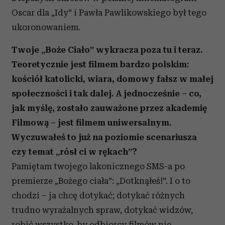
Oscar dla „Idy” i Pawła Pawlikowskiego był tego
ukoronowaniem.
Twoje „Boże Ciało” wykracza poza tu i teraz.
Teoretycznie jest filmem bardzo polskim:
kościół katolicki, wiara, domowy fałsz w małej
społeczności i tak dalej. A jednocześnie – co,
jak myślę, zostało zauważone przez akademię
Filmową
– jest filmem uniwersalnym.
Wyczuwałeś to już na poziomie scenariusza
czy temat „rósł ci w rękach”?
Pamiętam twojego lakonicznego SMS-a po
premierze „Bożego ciała”: „Dotknąłeś!”. I o to
chodzi – ja chcę dotykać; dotykać różnych
trudno wyrażalnych spraw, dotykać widzów,
robić wszystko, by odbiorcy filmów nie