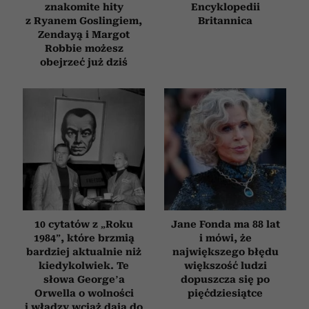
znakomite hity
Encyklopedii
z Ryanem Goslingiem,
Britannica
Zendayą i Margot
Robbie możesz
obejrzeć już dziś
10 cytatów z „Roku
Jane Fonda ma 88 lat
1984”, które brzmią
i mówi, że
bardziej aktualnie niż
największego błędu
kiedykolwiek. Te
większość ludzi
słowa George’a
dopuszcza się po
Orwella o wolności
pięćdziesiątce
i władzy wciąż dają do