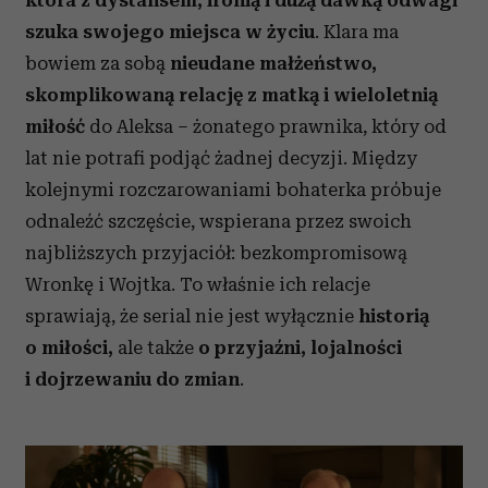
która z dystansem, ironią i dużą dawką odwagi
szuka swojego miejsca w życiu
. Klara ma
bowiem za sobą
nieudane małżeństwo,
skomplikowaną relację z matką i wieloletnią
miłość
do Aleksa – żonatego prawnika, który od
lat nie potrafi podjąć żadnej decyzji. Między
kolejnymi rozczarowaniami bohaterka próbuje
odnaleźć szczęście, wspierana przez swoich
najbliższych przyjaciół: bezkompromisową
Wronkę i Wojtka. To właśnie ich relacje
sprawiają, że serial nie jest wyłącznie
historią
o miłości,
ale także
o przyjaźni, lojalności
i dojrzewaniu do zmian
.