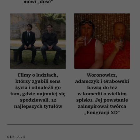
mówi „dość”
Filmy o ludziach,
Woronowicz,
którzy zgubili sens
Adamczyk i Grabowski
życia i odnaleźli go
bawią do łez
tam, gdzie najmniej się
w komedii o wielkim
spodziewali. 12
spisku. Jej powstanie
najlepszych tytułów
zainspirował twórca
„Emigracji XD”
SERIALE