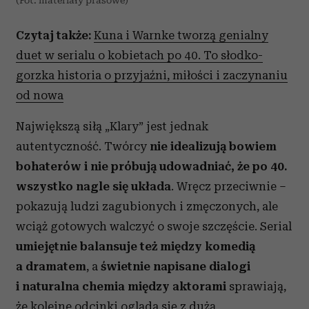
(Fot. materiały prasowe)
Czytaj także:
Kuna i Warnke tworzą genialny
duet w serialu o kobietach po 40. To słodko-
gorzka historia o przyjaźni, miłości i zaczynaniu
od nowa
Największą siłą „Klary” jest jednak
autentyczność. Twórcy
nie idealizują bowiem
bohaterów i nie próbują udowadniać, że po 40.
wszystko nagle się układa
. Wręcz przeciwnie –
pokazują ludzi zagubionych i zmęczonych, ale
wciąż gotowych walczyć o swoje szczęście. Serial
umiejętnie balansuje też między komedią
a dramatem
, a
świetnie napisane dialogi
i naturalna chemia między aktorami
sprawiają,
że kolejne odcinki ogląda się z dużą