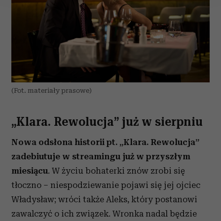
Wykorzystujemy pliki cookie do spersonalizowania treści
i reklam, aby oferować funkcje społecznościowe i
analizować ruch w naszej witrynie. Informacje o tym, jak
korzystasz z naszej witryny, udostępniamy partnerom
społecznościowym, reklamowym i analitycznym.
Partnerzy mogą połączyć te informacje z innymi danymi
otrzymanymi od Ciebie lub uzyskanymi podczas
(Fot. materiały prasowe)
korzystania z ich usług.
„Klara. Rewolucja” już w sierpniu
Nowa odsłona historii pt. „Klara. Rewolucja”
zadebiutuje w streamingu już w przyszłym
miesiącu
. W życiu bohaterki znów zrobi się
tłoczno – niespodziewanie pojawi się jej ojciec
Władysław; wróci także Aleks, który postanowi
zawalczyć o ich związek. Wronka nadal będzie