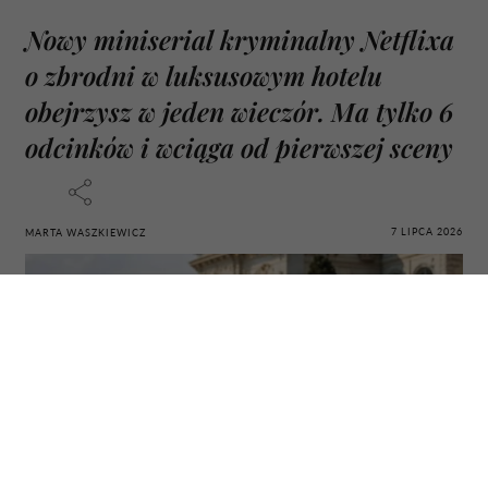
Nowy miniserial kryminalny Netflixa
o zbrodni w luksusowym hotelu
obejrzysz w jeden wieczór. Ma tylko 6
odcinków i wciąga od pierwszej sceny
7 LIPCA 2026
MARTA WASZKIEWICZ