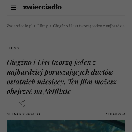
Zwierciadlo.pl
>
Filmy
>
Giegżno i Liss tworzą jeden z najbardziej p
FILMY
Giegżno i Liss tworzą jeden z
najbardziej poruszających duetów
ostatnich miesięcy. Ten film możesz
obejrzeć na Netflixie
6 LIPCA 2026
MILENA ROSZKOWSKA