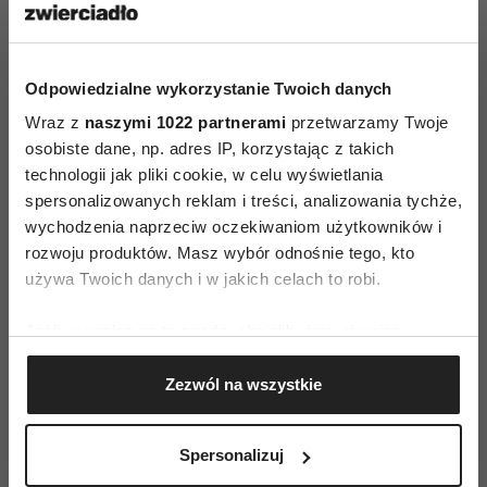
Odpowiedzialne wykorzystanie Twoich danych
Wraz z
naszymi 1022 partnerami
przetwarzamy Twoje
osobiste dane, np. adres IP, korzystając z takich
(Fot. Materiały prasowe)
technologii jak pliki cookie, w celu wyświetlania
spersonalizowanych reklam i treści, analizowania tychże,
Za reżyserię filmu odpowiada Tadeusz Śliwa,
wychodzenia naprzeciw oczekiwaniom użytkowników i
twórca „(Nie)znajomych” i serialu „Gang
rozwoju produktów. Masz wybór odnośnie tego, kto
Zielonej Rękawiczki”.
Tym razem sięgnął po
używa Twoich danych i w jakich celach to robi.
historię, w której najważniejsze są emocje
Jeśli wyrazisz na to zgodę, chcielibyśmy również:
i sposób, w jaki bohaterowie poznają siebie
Gromadzić dane dotyczące Twojej lokalizacji
nawzajem.
Zezwól na wszystkie
geograficznej z dokładnością nawet do kilku metrów
Identyfikować Twoje urządzenie, aktywnie
analizując charakteryzującego je zbiory danych
Spersonalizuj
Dużą rolę odgrywa również
(fingerprinting, czyli wirtualny odcisk palca)