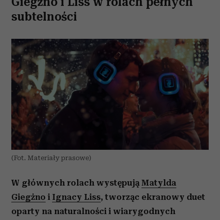
Giegżno i Liss w rolach pełnych
subtelności
(Fot. Materiały prasowe)
W głównych rolach występują
Matylda
Giegżno
i
Ignacy Liss
, tworząc ekranowy duet
oparty na naturalności i wiarygodnych