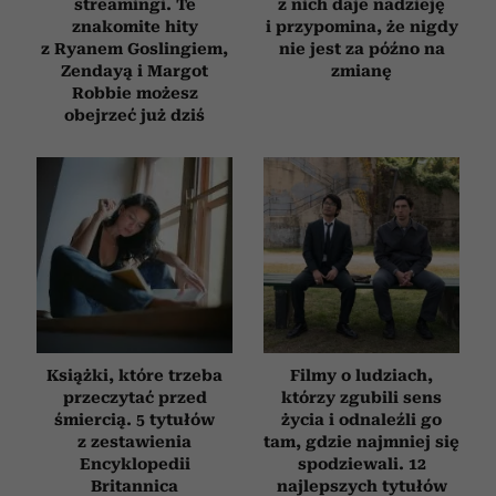
streamingi. Te
z nich daje nadzieję
znakomite hity
i przypomina, że nigdy
z Ryanem Goslingiem,
nie jest za późno na
Zendayą i Margot
zmianę
Robbie możesz
obejrzeć już dziś
Książki, które trzeba
Filmy o ludziach,
przeczytać przed
którzy zgubili sens
śmiercią. 5 tytułów
życia i odnaleźli go
z zestawienia
tam, gdzie najmniej się
Encyklopedii
spodziewali. 12
Britannica
najlepszych tytułów