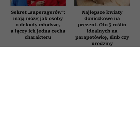
Sekret „superagerów”:
Najlepsze kwiaty
mają mózg jak osoby
doniczkowe na
o dekady młodsze,
prezent. Oto 5 roślin
a łączy ich jedna cecha
idealnych na
charakteru
parapetówkę, ślub czy
urodziny
6 nordyckich słów,
Greckie wyspy bez
których brakuje
tłumów – 5 mniej
w języku polskim.
znanych perełek. Są
Opisują uczucia,
idealne, gdy marzysz