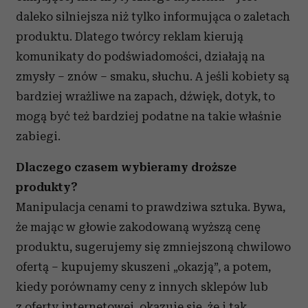
i reklam, aby oferować funkcje społecznościowe i
daleko silniejsza niż tylko informująca o zaletach
analizować ruch w naszej witrynie. Informacje o tym, jak
korzystasz z naszej witryny, udostępniamy partnerom
produktu. Dlatego twórcy reklam kierują
społecznościowym, reklamowym i analitycznym.
komunikaty do podświadomości, działają na
Partnerzy mogą połączyć te informacje z innymi danymi
zmysły – znów – smaku, słuchu. A jeśli kobiety są
otrzymanymi od Ciebie lub uzyskanymi podczas
bardziej wrażliwe na zapach, dźwięk, dotyk, to
korzystania z ich usług.
mogą być też bardziej podatne na takie właśnie
zabiegi.
Dlaczego czasem wybieramy droższe
produkty?
Manipulacja cenami to prawdziwa sztuka. Bywa,
że mając w głowie zakodowaną wyższą cenę
produktu, sugerujemy się zmniejszoną chwilowo
ofertą – kupujemy skuszeni „okazją”, a potem,
kiedy porównamy ceny z innych sklepów lub
z oferty internetowej, okazuje się, że i tak