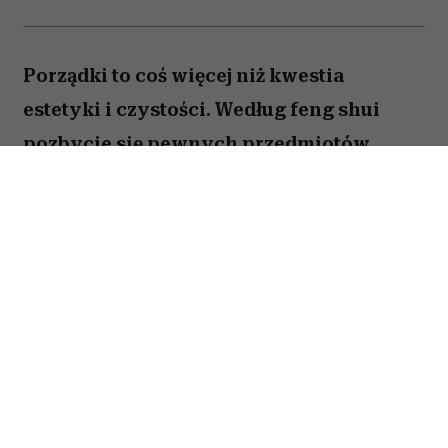
Porządki to coś więcej niż kwestia
estetyki i czystości. Według feng shui
pozbycie się pewnych przedmiotów
pomaga oczyścić przestrzeń z zastygłej
energii i przywrócić zaburzoną
harmonię. Ekspertka Helen Ye Plehn
wskazuje pięć rzeczy, które najbardziej
pogarszają nasze samopoczucie.
Spis treści: