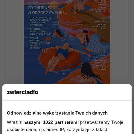
ZAMÓW
WYDANIE DRUKOWANE
Odpowiedzialne wykorzystanie Twoich danych
E-WYDANIE
Wraz z
naszymi 1022 partnerami
przetwarzamy Twoje
osobiste dane, np. adres IP, korzystając z takich