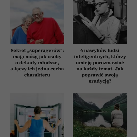
i reklam, aby oferować funkcje społecznościowe i
analizować ruch w naszej witrynie. Informacje o tym, jak
korzystasz z naszej witryny, udostępniamy partnerom
społecznościowym, reklamowym i analitycznym.
Partnerzy mogą połączyć te informacje z innymi danymi
otrzymanymi od Ciebie lub uzyskanymi podczas
korzystania z ich usług.
Sekret „superagerów”:
6 nawyków ludzi
mają mózg jak osoby
inteligentnych, którzy
o dekady młodsze,
umieją porozmawiać
a łączy ich jedna cecha
na każdy temat. Jak
charakteru
poprawić swoją
erudycję?