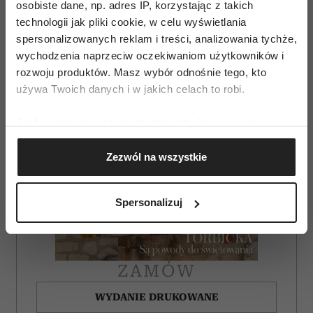
osobiste dane, np. adres IP, korzystając z takich
technologii jak pliki cookie, w celu wyświetlania
spersonalizowanych reklam i treści, analizowania tychże,
wychodzenia naprzeciw oczekiwaniom użytkowników i
rozwoju produktów. Masz wybór odnośnie tego, kto
używa Twoich danych i w jakich celach to robi.
Jeśli wyrazisz na to zgodę, chcielibyśmy również:
Gromadzić dane dotyczące Twojej lokalizacji
Zezwól na wszystkie
geograficznej z dokładnością nawet do kilku metrów
Identyfikować Twoje urządzenie, aktywnie
analizując charakteryzującego je zbiory danych
Spersonalizuj
(fingerprinting, czyli wirtualny odcisk palca)
Dowiedz się więcej odnośnie tego, jak Twoje osobiste
dane są przetwarzane oraz ustaw własne preferencje w
sekcji szczegółów
. W Deklaracji plików cookie możesz
ZAMÓW
zmienić lub wycofać swoją zgodę w dowolnej chwili.
WYDANIE DRUKOWANE
Wykorzystujemy pliki cookie do spersonalizowania treści