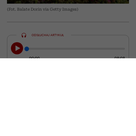
(Fot. Balate Dorin via Getty Images)
ODSŁUCHAJ ARTYKUŁ
00:00
08:08
Grecja od lat pozostaje jednym z
najchętniej wybieranych kierunków
wakacyjnych. Większość turystów stawia
jednak na te same miejsca – Santorini,
Mykonos czy Kretę. Tymczasem