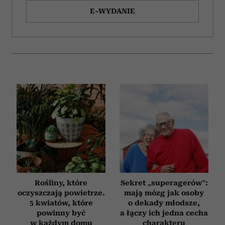
E-WYDANIE
i reklam, aby oferować funkcje społecznościowe i
analizować ruch w naszej witrynie. Informacje o tym, jak
korzystasz z naszej witryny, udostępniamy partnerom
społecznościowym, reklamowym i analitycznym.
Partnerzy mogą połączyć te informacje z innymi danymi
otrzymanymi od Ciebie lub uzyskanymi podczas
korzystania z ich usług.
Rośliny, które
Sekret „superagerów”:
oczyszczają powietrze.
mają mózg jak osoby
5 kwiatów, które
o dekady młodsze,
powinny być
a łączy ich jedna cecha
w każdym domu
charakteru