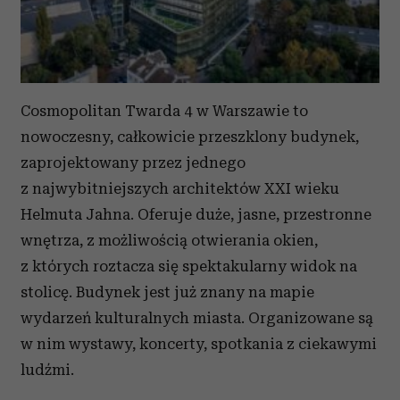
analizować ruch w naszej witrynie. Informacje o tym, jak
korzystasz z naszej witryny, udostępniamy partnerom
społecznościowym, reklamowym i analitycznym.
Partnerzy mogą połączyć te informacje z innymi danymi
otrzymanymi od Ciebie lub uzyskanymi podczas
Cosmopolitan Twarda 4 w Warszawie to
korzystania z ich usług.
nowoczesny, całkowicie przeszklony budynek,
zaprojektowany przez jednego
z najwybitniejszych architektów XXI wieku
Helmuta Jahna. Oferuje duże, jasne, przestronne
wnętrza, z możliwością otwierania okien,
z których roztacza się spektakularny widok na
stolicę. Budynek jest już znany na mapie
wydarzeń kulturalnych miasta. Organizowane są
w nim wystawy, koncerty, spotkania z ciekawymi
ludźmi.