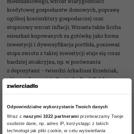
mieszkaniowego, wzrost wiarygodności
kredytowej gospodarstw domowych, poprawę
ogólnej koniunktury gospodarczej oraz
stopniowy wzrost inflacji. Wzrasta także liczba
mieszkań kupowanych za gotówkę jako forma
inwestycji i dywersyfikacja portfela, ponieważ
stopa zwrotu z takiej inwestycji staje się coraz
bardziej atrakcyjna, np. w porównaniu
z depozytami – twierdzi Arkadiusz Krześniak,
główny ekonomista Deutsche Bank Polska.
Wśród nabywców apartamentów premium są
biznesmeni, menadżerowie i sportowcy, ale także
Odpowiedzialne wykorzystanie Twoich danych
właściciele firm rodzinnych z całej Polski. Polacy
Wraz z
naszymi 1022 partnerami
przetwarzamy Twoje
chcą mieszkać coraz wygodniej, doceniają
osobiste dane, np. adres IP, korzystając z takich
lokalizację nieruchomości, wyróżniające ją
technologii jak pliki cookie, w celu wyświetlania