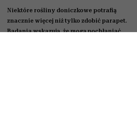
Niektóre rośliny doniczkowe potrafią
znacznie więcej niż tylko zdobić parapet.
Badania wskazują, że mogą pochłaniać
część zanieczyszczeń i tworzyć
przyjemniejszy mikroklimat w domu.
Sprawdź, które gatunki warto wybrać.
Spis treści:
1. Skrzydłokwiat
2. Sansewieria
3. Zielistka
4. Epipremnum złociste