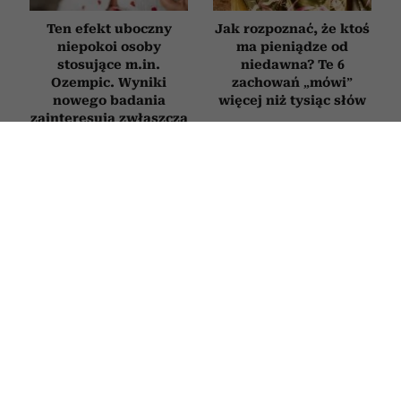
Ten efekt uboczny
Jak rozpoznać, że ktoś
niepokoi osoby
ma pieniądze od
stosujące m.in.
niedawna? Te 6
Ozempic. Wyniki
zachowań „mówi”
nowego badania
więcej niż tysiąc słów
zainteresują zwłaszcza
kobiety
WNĘTRZA
Najlepsze kwiaty doniczkowe na
prezent. Oto 5 roślin idealnych na
parapetówkę, ślub czy urodziny
23 LIPCA 2026
PATRYCJA KLIKOWSKA