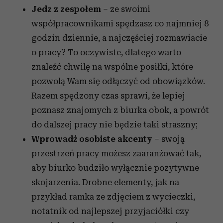
Jedz z zespołem
– ze swoimi
analizować ruch w naszej witrynie. Informacje o tym, jak
korzystasz z naszej witryny, udostępniamy partnerom
współpracownikami spędzasz co najmniej 8
społecznościowym, reklamowym i analitycznym.
godzin dziennie, a najczęściej rozmawiacie
Partnerzy mogą połączyć te informacje z innymi danymi
o pracy? To oczywiste, dlatego warto
otrzymanymi od Ciebie lub uzyskanymi podczas
znaleźć chwilę na wspólne posiłki, które
korzystania z ich usług.
pozwolą Wam się odłączyć od obowiązków.
Razem spędzony czas sprawi, że lepiej
poznasz znajomych z biurka obok, a powrót
do dalszej pracy nie będzie taki straszny;
Wprowadź osobiste akcenty
– swoją
przestrzeń pracy możesz zaaranżować tak,
aby biurko budziło wyłącznie pozytywne
skojarzenia. Drobne elementy, jak na
przykład ramka ze zdjęciem z wycieczki,
notatnik od najlepszej przyjaciółki czy