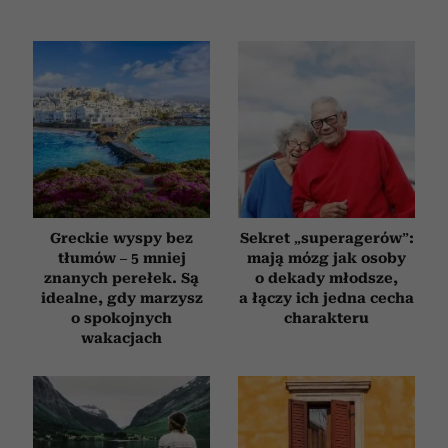
Greckie wyspy bez
Sekret „superagerów”:
tłumów – 5 mniej
mają mózg jak osoby
znanych perełek. Są
o dekady młodsze,
idealne, gdy marzysz
a łączy ich jedna cecha
o spokojnych
charakteru
wakacjach