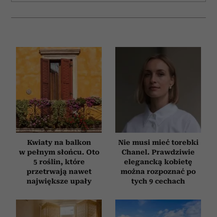
analizować ruch w naszej witrynie. Informacje o tym, jak
korzystasz z naszej witryny, udostępniamy partnerom
społecznościowym, reklamowym i analitycznym.
Partnerzy mogą połączyć te informacje z innymi danymi
otrzymanymi od Ciebie lub uzyskanymi podczas
korzystania z ich usług.
Kwiaty na balkon
Nie musi mieć torebki
w pełnym słońcu. Oto
Chanel. Prawdziwie
5 roślin, które
elegancką kobietę
przetrwają nawet
można rozpoznać po
największe upały
tych 9 cechach