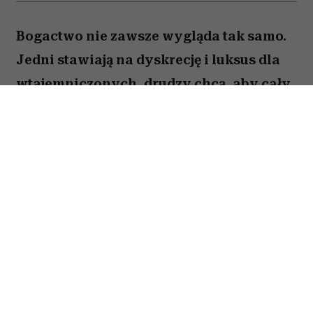
Bogactwo nie zawsze wygląda tak samo.
Jedni stawiają na dyskrecję i luksus dla
wtajemniczonych, drudzy chcą, aby cały
świat wiedział o ich sukcesie. W kulturze
internetowej tych pierwszych często
kojarzy się z old money, a drugich – new
money. Oczywiście jest to duże
uproszczenie i wiele osób zupełnie nie
wpisuje się w ten podział. Trudno jednak
nie odnieść wrażenia, że jest w nim
ziarnko prawdy.