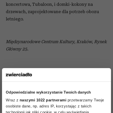
koncertowa, Tubaloon, i domki-kokony na
drzewach, zaprojektowane dla potrzeb obozu
letniego.
Międzynarodowe Centrum Kultury, Kraków, Rynek
Główny 25.
Odpowiedzialne wykorzystanie Twoich danych
AUTOPROMOCJA
Wraz z
naszymi 1022 partnerami
przetwarzamy Twoje
osobiste dane, np. adres IP, korzystając z takich
technologii jak pliki cookie, w celu wyświetlania