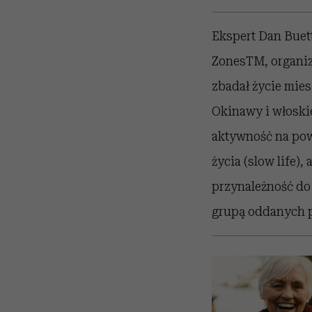
Ekspert Dan Buett
ZonesTM, organiz
zbadał życie mies
Okinawy i włoskie
aktywność na pow
życia (slow life)
przynależność do 
grupą oddanych p