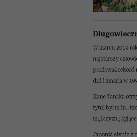
Długowiecz
W marcu 2019 rok
najstarszy człowi
ponieważ rekord n
dni i zmarła w 19
Kane Tanaka otrzy
tytuł był m.in. J
mężczyznę żyjąceg
Japonia słynie z