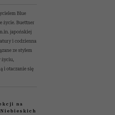
życielem Blue
 życie. Buettner
.in. japońskiej
natury i codzienna
ązane ze stylem
 życiu,
ą i otaczanie się
ekcji na
 Niebieskich