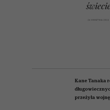
kawę z Kasią Miller”, s.
girls”
świeci
odc. 7]
26 KWIETNIA 2022
Kane Tanaka re
długowiecznych
przeżyła wojnę