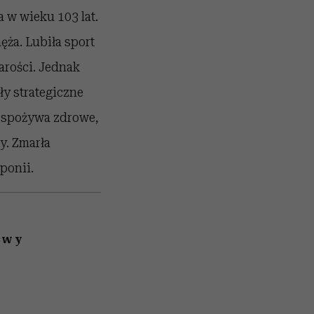
 w wieku 103 lat.
ęża. Lubiła sport
tarości. Jednak
ły strategiczne
e spożywa zdrowe,
y. Zmarła
ponii.
awy