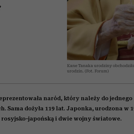
 5,
kwestie, o których wciąż
skutki dla związku i dla
Miller s. 5, odc. 6]
Raport Lyst ujaw
e
boimy się mówić
partnerki
najbardziej pożąd
ubrania i marki se
Kane Tanaka urodziny obchodziła 2 
urodzin. (Fot. Forum)
prezentowała naród, który należy do jednego 
. Sama dożyła 119 lat. Japonka, urodzona w 1
 rosyjsko-japońską i dwie wojny światowe.