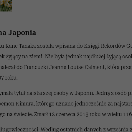
na Japonia
u Kane Tanaka została wpisana do Księgi Rekordów G
ek żyjący na ziemi. Nie była jednak najdłużej żyjącą oso
ależał do Francuzki Jeanne Louise Calment, która przeż
97 roku.
mała tytuł najstarszej osoby w Japonii. Jedną z osób p
iroemon Kimura, którego uznano jednocześnie za najstar
o na świecie. Zmarł 12 czerwca 2013 roku w wieku 116 l
 długowieczności. Według ostatnich danych z września