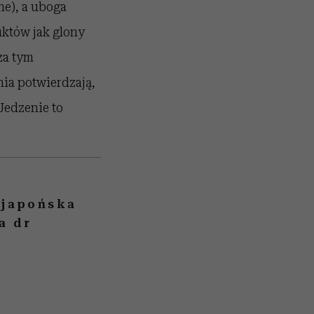
ne), a uboga
uktów jak glony
za tym
nia potwierdzają,
Jedzenie to
 japońska
a dr