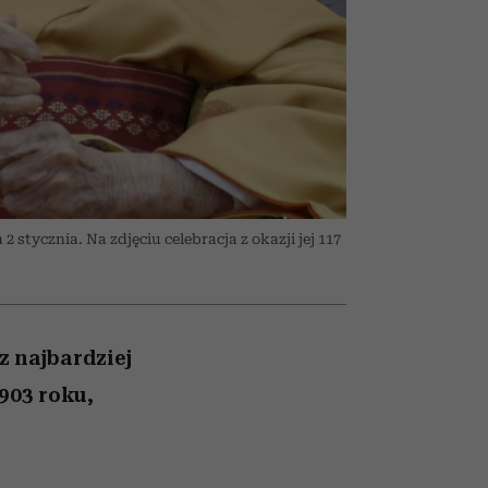
nił
relację z pieniędzmi
ane
zonu
stycznia. Na zdjęciu celebracja z okazji jej 117
z najbardziej
903 roku,