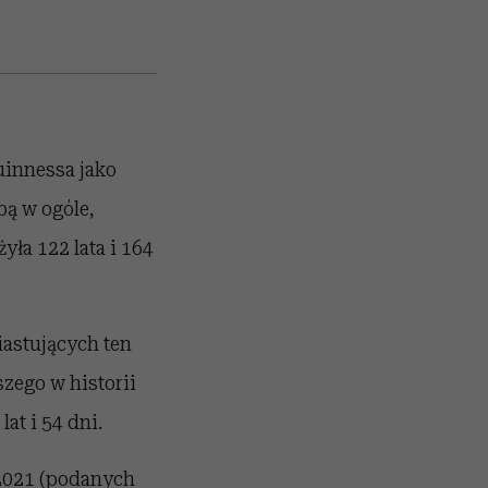
uinnessa jako
bą w ogóle,
yła 122 lata i 164
iastujących ten
szego w historii
at i 54 dni.
 2021 (podanych