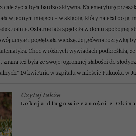
 całe życia była bardzo aktywna. Na emeryturę przeszła
ła w jednym miejscu – w sklepie, który należał do jej m
telektualnie. Ostatnie lata spędziła w domu spokojnej s
 swój umysł i pogłębiała wiedzę. Jej główną rozrywką by
matematyka. Choć w różnych wywiadach podkreślała, ż
 znana też była ze swojej ogromnej słabości do słodycz
alnych” 19 kwietnia w szpitalu w mieście Fukuoka w Ja
Czytaj także
Lekcja długowieczności z Okin