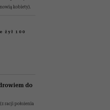
anowią kobiety).
e żył 100
zdrowiem do
z racji położenia