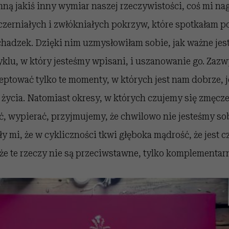
ną jakiś inny wymiar naszej rzeczywistości, coś mi na
czerniałych i zwłókniałych pokrzyw, które spotkałam p
hadzek. Dzięki nim uzmysłowiłam sobie, jak ważne jes
klu, w który jesteśmy wpisani, i uszanowanie go. Zaz
eptować tylko te momenty, w których jest nam dobrze, 
i życia. Natomiast okresy, w których czujemy się zmęcze
ć, wypierać, przyjmujemy, że chwilowo nie jesteśmy sob
 mi, że w cykliczności tkwi głęboka mądrość, że jest c
że te rzeczy nie są przeciwstawne, tylko komplementar