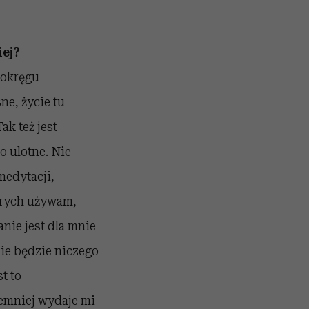
iej?
 okręgu
ne, życie tu
ak też jest
o ulotne. Nie
medytacji,
tórych używam,
nie jest dla mnie
ie będzie niczego
t to
iemniej wydaje mi