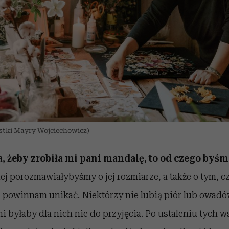
ystki Mayry Wojciechowicz)
 żeby zrobiła mi pani mandalę, to od czego byśm
iej porozmawiałybyśmy o jej rozmiarze, a także o tym, cz
h powinnam unikać. Niektórzy nie lubią piór lub owadó
i byłaby dla nich nie do przyjęcia. Po ustaleniu tych 