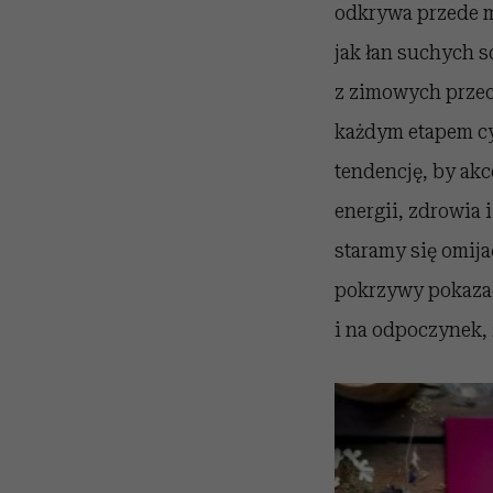
odkrywa przede m
jak łan suchych s
z zimowych przec
każdym etapem cy
tendencję, by akc
energii, zdrowia 
staramy się omija
pokrzywy pokazały
i na odpoczynek, 