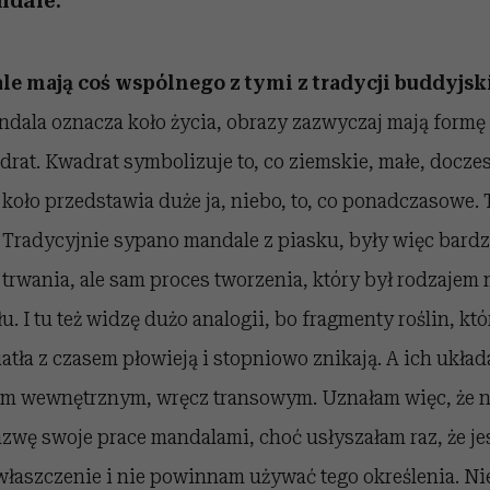
ndale.
e mają coś wspólnego z tymi z tradycji buddyjsk
ala oznacza koło życia, obrazy zazwyczaj mają formę
at. Kwadrat symbolizuje to, co ziemskie, małe, doczes
 koło przedstawia duże ja, niebo, to, co ponadczasowe. T
Tradycyjnie sypano mandale z piasku, były więc bardz
h trwania, ale sam proces tworzenia, który był rodzajem 
. I tu też widzę dużo analogii, bo fragmenty roślin, k
ła z czasem płowieją i stopniowo znikają. A ich układa
m wewnętrznym, wręcz transowym. Uznałam więc, że n
azwę swoje prace mandalami, choć usłyszałam raz, że jes
właszczenie i nie powinnam używać tego określenia. N