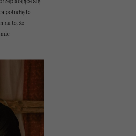
przeplatające się
a potrafię to
m na to, że
omie