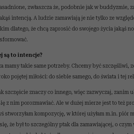
uzasadnione, zwłaszcza że, podobnie jak w buddyzmie, 
akąś intencją. A ludzie zamawiają je nie tylko ze wzglę
kim dlatego, że chcą zaprosić do swojego życia jakąś no
nsformować.
j są to intencje?
a mamy takie same potrzeby. Chcemy być szczęśliwi, z
oko pojętej miłości: do siebie samego, do świata i tej rel
k szczęście znaczy co innego, więc zazwyczaj, zanim u
ię z nim porozmawiać. Ale w dużej mierze jest to też pro
ś stworzyłam kompozycję, w której użyłam m.in. piór 
 się, że był to szczególny ptak dla zamawiającej, o czym