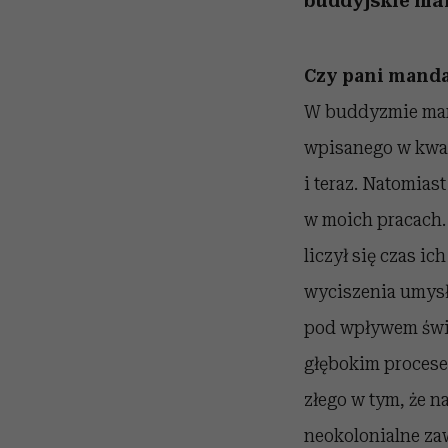
buddyjskie ma
Czy pani mandal
W buddyzmie mand
wpisanego w kwadr
i teraz. Natomiast
w moich pracach. 
liczył się czas ic
wyciszenia umysłu
pod wpływem świat
głębokim procese
złego w tym, że n
neokolonialne za