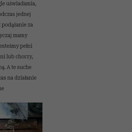
gle uświadamia,
odczas jednej
t podążanie za
wyczaj mamy
jesteśmy pełni
ni lub chorzy,
ą. A te suche
zas na działanie
ne