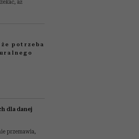
zekać, aż
 że potrzeba
turalnego
ch dla danej
mnie przemawia,