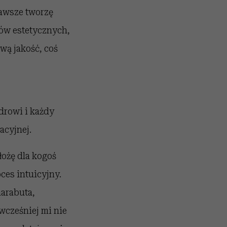
zawsze tworzę
dów estetycznych,
wą jakość, coś
drowi i każdy
acyjnej.
łożę dla kogoś
ces intuicyjny.
marabuta,
 wcześniej mi nie