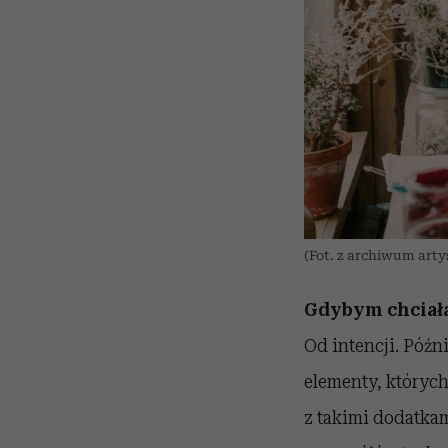
(Fot. z archiwum art
Gdybym chciała,
Od intencji. Późn
elementy, któryc
z takimi dodatkam