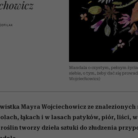
edź
 5,
j
Wiemy, gdzie go kupić
Miller s. 5, odc. 6]
przekraczają swoje g
sezon jesień–zima 2
chowicz
w seksie?
EOFILAK
Mandala o czystym, pełnym życia i
siebie, o tym, żeby dać się prowa
Wojciechowicz)
ywistka Mayra Wojciechowicz ze znalezionych
lach, łąkach i w lasach patyków, piór, liści, w
 roślin tworzy dzieła sztuki do złudzenia przy