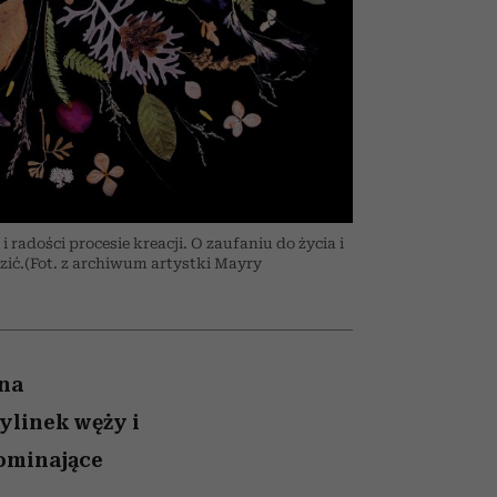
ranice
026/27
to dla nich zarwiesz noc
zaskakujący faworyt
zupełny brak ogłady
girls”
 radości procesie kreacji. O zaufaniu do życia i
dzić.(Fot. z archiwum artystki Mayry
 na
ylinek węży i
pominające