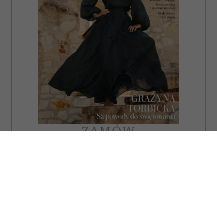
ZAMÓW
WYDANIE DRUKOWANE
E-WYDANIE