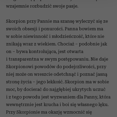
wzajemnie rozbudzić swoje pasje.
Wykorzystujemy pliki cookie do spersonalizowania treści
i reklam, aby oferować funkcje społecznościowe i
Skorpion przy Pannie ma szansę wyleczyć się ze
analizować ruch w naszej witrynie. Informacje o tym, jak
swoich obsesji i ponurości. Panna bowiem ma
korzystasz z naszej witryny, udostępniamy partnerom
społecznościowym, reklamowym i analitycznym.
w sobie niewinność i młodzieńczość, które nie
Partnerzy mogą połączyć te informacje z innymi danymi
znikają wraz z wiekiem. Chociaż – podobnie jak
otrzymanymi od Ciebie lub uzyskanymi podczas
on – bywa kontrolująca, jest otwarta
korzystania z ich usług.
i transparentna w swym postępowaniu. Nie daje
Skorpionowi powodów do podejrzliwości, przy
niej może on wreszcie odetchnąć i poznać jasną
stronę życia – jego lekkość. Skorpion ma w sobie
moc, by docierać do najgłębiej ukrytych uczuć
i z tego powodu jest wyzwaniem dla Panny, która
wewnętrznie jest krucha i boi się własnego lęku.
Przy Skorpionie ma okazję wzmocnić się