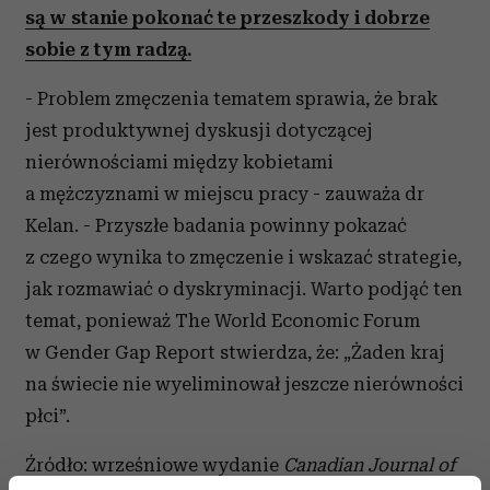
są w stanie pokonać te przeszkody i dobrze
sobie z tym radzą.
- Problem zmęczenia tematem sprawia, że brak
jest produktywnej dyskusji dotyczącej
nierównościami między kobietami
a mężczyznami w miejscu pracy - zauważa dr
Kelan. - Przyszłe badania powinny pokazać
z czego wynika to zmęczenie i wskazać strategie,
jak rozmawiać o dyskryminacji. Warto podjąć ten
temat, ponieważ The World Economic Forum
w Gender Gap Report stwierdza, że: „Żaden kraj
na świecie nie wyeliminował jeszcze nierówności
płci”.
Źródło: wrześniowe wydanie
Canadian Journal of