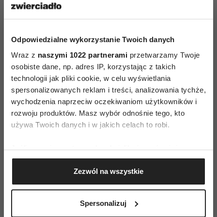
Administrative Sciences
Zastraszanie w miejscu
pracy -
TUTAJ
Odpowiedzialne wykorzystanie Twoich danych
Wraz z
naszymi 1022 partnerami
przetwarzamy Twoje
osobiste dane, np. adres IP, korzystając z takich
technologii jak pliki cookie, w celu wyświetlania
spersonalizowanych reklam i treści, analizowania tychże,
wychodzenia naprzeciw oczekiwaniom użytkowników i
AUTOPROMOCJA
rozwoju produktów. Masz wybór odnośnie tego, kto
używa Twoich danych i w jakich celach to robi.
Jeśli wyrazisz na to zgodę, chcielibyśmy również:
Gromadzić dane dotyczące Twojej lokalizacji
Zezwól na wszystkie
geograficznej z dokładnością nawet do kilku metrów
Identyfikować Twoje urządzenie, aktywnie
analizując charakteryzującego je zbiory danych
Spersonalizuj
(fingerprinting, czyli wirtualny odcisk palca)