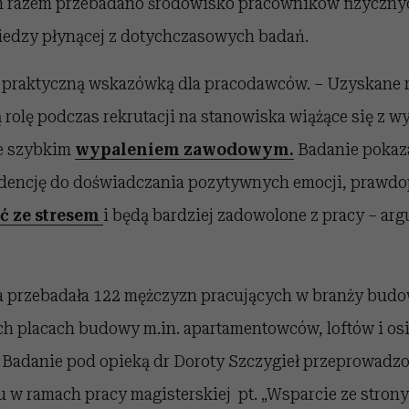
razem przebadano środowisko pracowników fizycznyc
iedzy płynącej z dotychczasowych badań.
praktyczną wskazówką dla pracodawców. – Uzyskane r
 rolę podczas rekrutacji na stanowiska wiążące się z
ne szybkim
wypaleniem zawodowym.
Badanie pokaza
ndencję do doświadczania pozytywnych emocji, prawd
ć ze stresem
i będą bardziej zadowolone z pracy – ar
 przebadała 122 mężczyzn pracujących w branży budo
ch placach budowy m.in. apartamentowców, loftów i osi
Badanie pod opieką dr Doroty Szczygieł przeprowadzo
 w ramach pracy magisterskiej pt. „Wsparcie ze strony