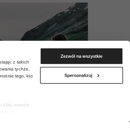
Zezwól na wszystkie
tając z takich
zowania tychże,
Spersonalizuj
ośnie tego, kto
o kilku metrów
 danych
łasne