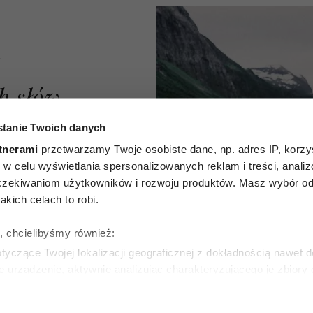
A
h słów,
kuje w
tanie Twoich danych
tnerami
przetwarzamy Twoje osobiste dane, np. adres IP, korzys
skim.
ie, w celu wyświetlania spersonalizowanych reklam i treści, anali
zekiwaniom użytkowników i rozwoju produktów. Masz wybór odn
zucia,
kich celach to robi.
h
ę, chcielibyśmy również:
yliśmy
yczące Twojej lokalizacji geograficznej z dokładnością nawet d
e urządzenie, aktywnie analizując charakteryzującego je zbiory
w życiu
wirtualny odcisk palca)
ie tego, jak Twoje osobiste dane są przetwarzane oraz ustaw w