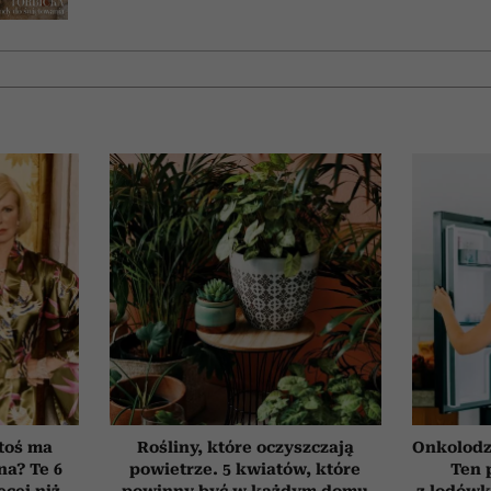
toś ma
Rośliny, które oczyszczają
Onkolodz
na? Te 6
powietrze. 5 kwiatów, które
Ten 
cej niż
powinny być w każdym domu
z lodówk