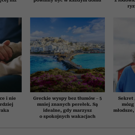
ry
ce i nie
Greckie wyspy bez tłumów – 5
Sekret
rdziej
mniej znanych perełek. Są
mózg 
raka
idealne, gdy marzysz
młodsze, 
o spokojnych wakacjach