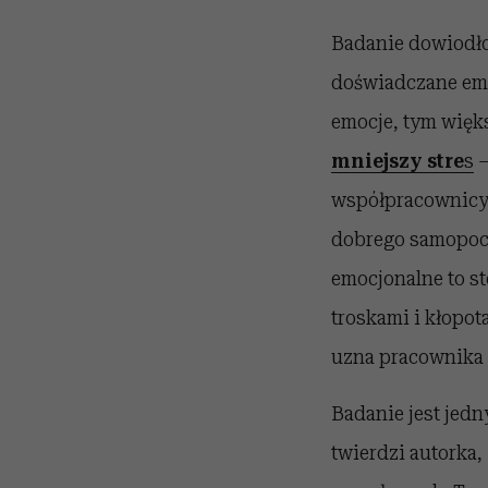
Badanie dowiodło
doświadczane emo
emocje, tym więks
mniejszy stre
s
–
współpracownicy, 
dobrego samopocz
emocjonalne to st
troskami i kłopot
uzna pracownika 
Badanie jest jed
twierdzi autorka