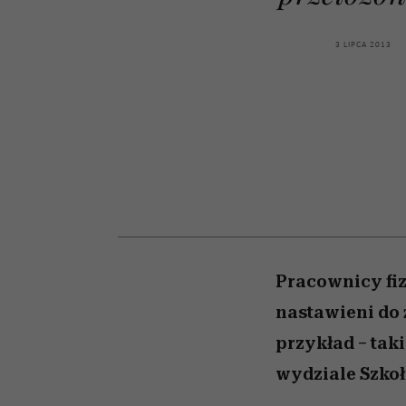
kawę z Kasią Miller”, s.
girls”
odc. 7]
3 LIPCA 2013
Pracownicy fiz
nastawieni do 
przykład – ta
wydziale Szkoł