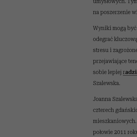
umysłowych. Tym 
na poszerzenie w
Wyniki mogą być 
odegrać kluczową
stresu i zagrożo
przejawiające te
sobie lepiej
r
adzi
Szalewska.
Joanna Szalewska
czterech gdański
mieszkaniowych. 
połowie 2011 roku