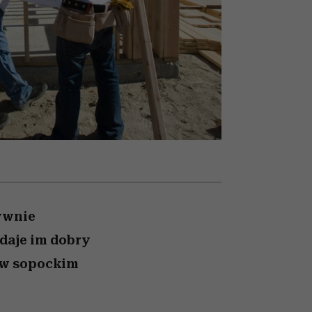
nił
relację z pieniędzmi
ane
zonu
tywnie
 daje im dobry
 w sopockim