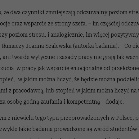
, że dwa czynniki zmniejszają odczuwalny poziom str
cje oraz wsparcie ze strony szefa. – Im częściej odc
zy poziom stresu, i analogicznie, im więcej pozytywny
 tłumaczy Joanna Szalewska (autorka badania). – Co ci
ani twarde wytyczne i zasady pracy nie grają tak ważnej
ucia w pracy jak wsparcie emocjonalne od przełożone
opień, w jakim można liczyć, że będzie można podzieli
ami z pracodawcą, lub stopień w jakim można liczyć na 
za osobę godną zaufania i kompetentną – dodaje.
nym z niewielu tego typu przeprowadzonych w Polsce, p
, zwykle takie badania prowadzone są wśród studentó