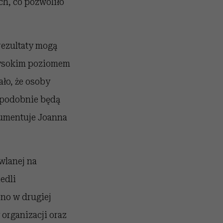
h, co pozwoliło
ezultaty mogą
 wysokim poziomem
ło, że osoby
opodobnie będą
gumentuje Joanna
wlanej na
edli
no w drugiej
 organizacji oraz