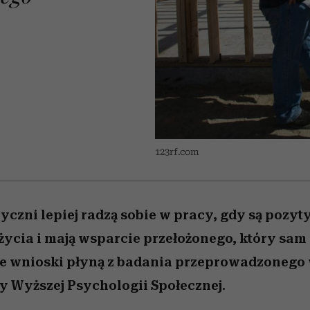
 5,
kwestie, o których wciąż
skutki dla związku i dla
Miller s. 5, odc. 6]
Raport Lyst ujaw
boimy się mówić
partnerki
najbardziej pożąd
ubrania i marki se
123rf.com
yczni lepiej radzą sobie w pracy, gdy są pozy
życia i mają wsparcie przełożonego, który sam
kie wnioski płyną z badania przeprowadzonego
y Wyższej Psychologii Społecznej.