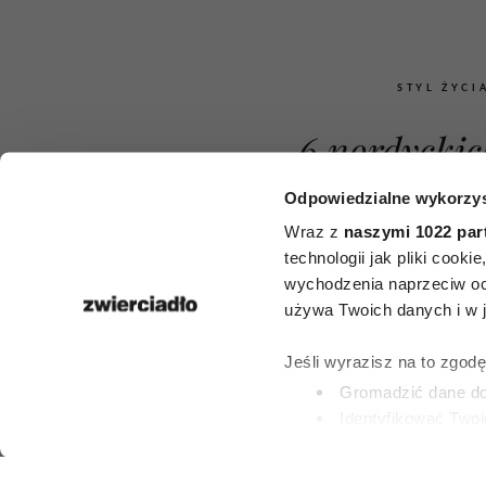
STYL ŻYCI
6 nordyckic
których bra
Odpowiedzialne wykorzys
Wraz z
naszymi 1022 par
języku pol
technologii jak pliki cook
wychodzenia naprzeciw oc
Opisują uc
używa Twoich danych i w ja
któryc
Jeśli wyrazisz na to zgod
doświadcz
Gromadzić dane dot
Identyfikować Twoj
chociaż raz 
(fingerprinting, czyli 
Dowiedz się więcej odnośn