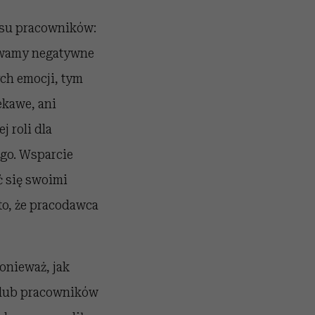
esu pracowników:
zuwamy negatywne
ch emocji, tym
ekawe, ani
 roli dla
go. Wsparcie
ć się swoimi
to, że pracodawca
onieważ, jak
w lub pracowników