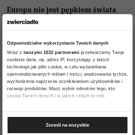
Europa nie jest pępkiem świata
Wśród 38 najmodniejszych dzielnic w pierwszej
dziesiątce znalazły się tylko trzy europejskie, a w
pierwszej dwudziestce jest ich zaledwie siedem.
Odpowiedzialne wykorzystanie Twoich danych
Tym bardziej cieszy nas fakt, że jedenaste
Wraz z
naszymi 1022 partnerami
przetwarzamy Twoje
miejsce przypadło w rankingu krakowskiemu
osobiste dane, np. adres IP, korzystając z takich
Zabłociu.
technologii jak pliki cookie, w celu wyświetlania
spersonalizowanych reklam i treści, analizowania tychże,
Modny zakątek Krakowa zachwycił
wychodzenia naprzeciw oczekiwaniom użytkowników i
organizatorów wieloma atrakcjami, między
rozwoju produktów. Masz wybór odnośnie tego, kto
używa Twoich danych i w jakich celach to robi.
innymi fabryką Oskara Schindlera i Muzeum
Sztuki Współczesnej MOCAK, ale także
Jeśli wyrazisz na to zgodę, chcielibyśmy również:
nietuzinkowymi miejscówkami, wśród nich:
Gromadzić dane dotyczące Twojej lokalizacji
kawiarnią będącą jednocześnie muzeum gitary
Zezwól na wszystkie
geograficznej z dokładnością nawet do kilku metrów
String Taste Electric Guitars czy Halą Lipową,
Identyfikować Twoje urządzenie, aktywnie