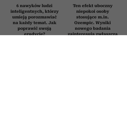
6 nawyków ludzi
Ten efekt uboczny
inteligentnych, którzy
niepokoi osoby
umieją porozmawiać
stosujące m.in.
na każdy temat. Jak
Ozempic. Wyniki
poprawić swoją
nowego badania
erudycję?
zainteresują zwłaszcza
kobiety
PODRÓŻE
Greckie wyspy bez tłumów – 5 mniej
znanych perełek. Są idealne, gdy
marzysz o spokojnych wakacjach
6 LIPCA 2026
PATRYCJA KLIKOWSKA