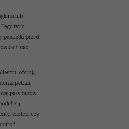
ęglanu lub
 Tego typu
zy pamiątki przed
howkach nad
liestru, oferują
eriał potrafi
owej pary butów
modeli są
ty, telefon, czy
ontroli