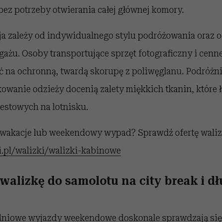
ez potrzeby otwierania całej głównej komory.
ja zależy od indywidualnego stylu podróżowania oraz o
ażu. Osoby transportujące sprzęt fotograficzny i cenn
 na ochronną, twardą skorupę z poliwęglanu. Podróżni
wanie odzieży docenią zalety miękkich tkanin, które 
estowych na lotnisku.
 wakacje lub weekendowy wypad? Sprawdź ofertę waliz
i.pl/walizki/walizki-kabinowe
walizkę do samolotu na city break i dł
udniowe wyjazdy weekendowe doskonale sprawdzają si