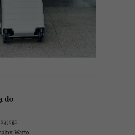
nił
relację z pieniędzmi
ane
zonu
ą do
są jego
alny. Warto