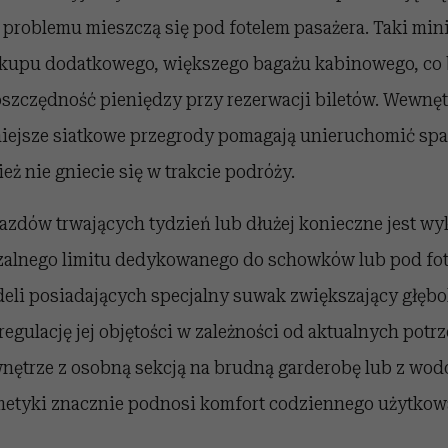
z problemu mieszczą się pod fotelem pasażera. Taki mi
kupu dodatkowego, większego bagażu kabinowego, co
 oszczędność pieniędzy przy rezerwacji biletów. Wewnę
iejsze siatkowe przegrody pomagają unieruchomić spa
eż nie gniecie się w trakcie podróży.
zdów trwających tydzień lub dłużej konieczne jest wy
alnego limitu dedykowanego do schowków lub pod fot
eli posiadających specjalny suwak zwiększający głęb
regulację jej objętości w zależności od aktualnych potr
nętrze z osobną sekcją na brudną garderobę lub z wo
metyki znacznie podnosi komfort codziennego użytkowa