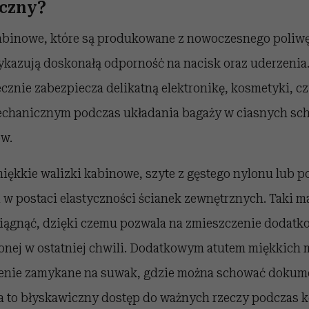
ęczny?
abinowe, które są produkowane z nowoczesnego poliw
ykazują doskonałą odporność na nacisk oraz uderzenia.
cznie zabezpiecza delikatną elektronikę, kosmetyki, c
chanicznym podczas układania bagaży w ciasnych sc
w.
miękkie walizki kabinowe, szyte z gęstego nylonu lub po
 w postaci elastyczności ścianek zewnętrznych. Taki mat
aciągnąć, dzięki czemu pozwala na zmieszczenie dodatk
onej w ostatniej chwili. Dodatkowym atutem miękkich 
enie zamykane na suwak, gdzie można schować dokumen
a to błyskawiczny dostęp do ważnych rzeczy podczas k