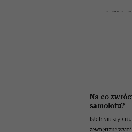
kawę z Kasią Miller”, s.
girls”
odc. 7]
24 CZERWCA 2026
Na co zwróc
samolotu?
Istotnym kryteri
zewnętrzne wymia