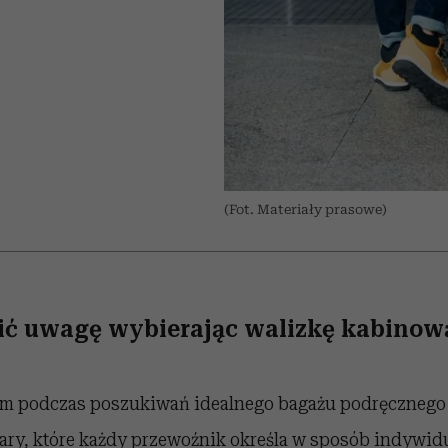
 5,
kwestie, o których wciąż
skutki dla związku i dla
Miller s. 5, odc. 6]
Raport Lyst ujaw
boimy się mówić
partnerki
najbardziej pożąd
ubrania i marki se
(Fot. Materiały prasowe)
ić uwagę wybierając walizkę kabinow
um podczas poszukiwań idealnego bagażu podręcznego 
ry, które każdy przewoźnik określa w sposób indywidu