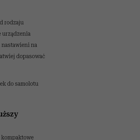
d rodzaju
e urządzenia
 nastawieni na
łatwiej dopasować
ek do samolotu
uższy
ę kompaktowe