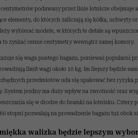
t centymetrów podawany przez linie lotnicze obejmuje 
ce elementy, do których zaliczają się kółka, uchwyty or
eży wybierać modele, w których te detale są wpuszczo
 to zyskać cenne centymetry wewnątrz samej komory.
kazuje się waga pustego bagażu, ponieważ popularni p
owadzają limit wagi około 10 kg. Im lżejszy będzie sa
iezbędnych przedmiotów uda się spakować bez ryzyka 
. System jezdny ma duży wpływ na zwrotność oraz wy
eszczania się w drodze do bramki na lotnisku. Cztery 
360 stopni pozwalają na prowadzenie bagażu tuż obok si
miękka walizka będzie lepszym wybo