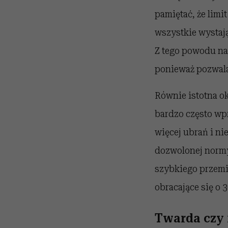
pamiętać, że limi
wszystkie wystają
Z tego powodu nal
ponieważ pozwala
Równie istotna o
bardzo często wpr
więcej ubrań i n
dozwolonej normy
szybkiego przemi
obracające się o 
Twarda czy 