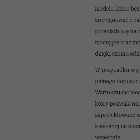
modele, które be
zrezygnować z za
przekłada się na
mocujące oraz mn
dzięki czemu odzi
W przypadku wyja
pełnego dopuszcz
Warto szukać mod
który pozwala na 
zaprojektowane w
kieszenią na kos
wyjeździe.