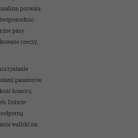
nimalizm pozwala
 bezpośrednio
trzne pasy
kowane rzeczy,
korzystanie
elami pasażerów.
okość komory,
zeb. Dobrze
doodporną
nia walizki na