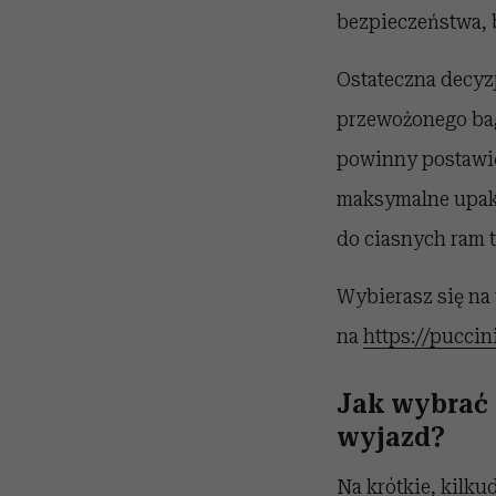
bezpieczeństwa, b
Ostateczna decyz
przewożonego bag
powinny postawić
maksymalne upako
do ciasnych ram t
Wybierasz się na
na
https://puccin
Jak wybrać 
wyjazd?
Na krótkie, kilk