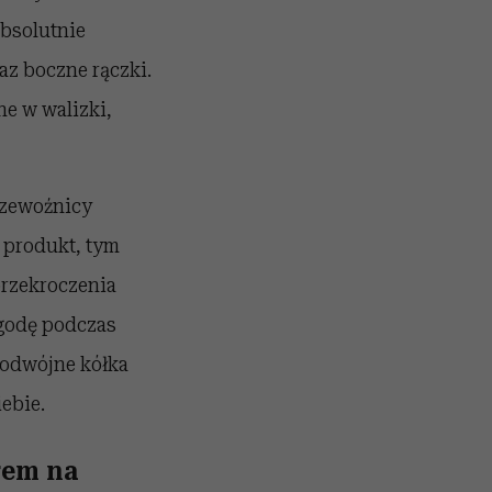
absolutnie
az boczne rączki.
ne w walizki,
rzewoźnicy
m produkt, tym
przekroczenia
godę podczas
podwójne kółka
ebie.
rem na