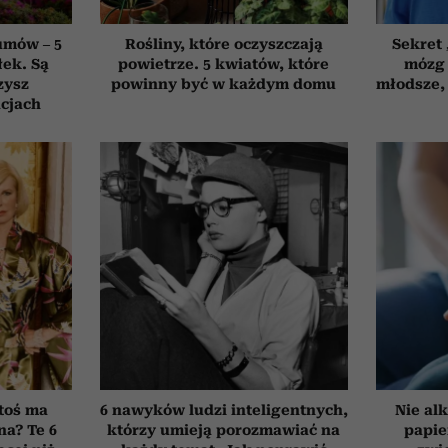
umów – 5
Rośliny, które oczyszczają
Sekret
łek. Są
powietrze. 5 kwiatów, które
mózg 
zysz
powinny być w każdym domu
młodsze, 
cjach
toś ma
6 nawyków ludzi inteligentnych,
Nie alk
na? Te 6
którzy umieją porozmawiać na
papie