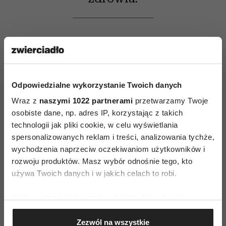
To nie jest jednak jedyne badanie prowadzące do
podobnych wniosków. W 2017 roku naukowcy ze
Stanford University zaobserwowali, że
osoby
przekonane, iż są mniej aktywne fizycznie od
Odpowiedzialne wykorzystanie Twoich danych
swoich rówieśników, umierały wcześniej –
Wraz z
naszymi 1022 partnerami
przetwarzamy Twoje
osobiste dane, np. adres IP, korzystając z takich
nawet wtedy, gdy ich rzeczywisty poziom
technologii jak pliki cookie, w celu wyświetlania
aktywności wcale nie odbiegał od normy!
spersonalizowanych reklam i treści, analizowania tychże,
wychodzenia naprzeciw oczekiwaniom użytkowników i
Podkreślmy to raz jeszcze: w dwóch grupach
rozwoju produktów. Masz wybór odnośnie tego, kto
uczestników badania dłużej żyli ci, którzy
używa Twoich danych i w jakich celach to robi.
deklarowali, że ruszają się więcej – nawet jeśli
wcale nie byli bardziej aktywni fizycznie od
Jeśli wyrazisz na to zgodę, chcielibyśmy również:
tych, którzy przyznawali się do mniejszej dawki
Gromadzić dane dotyczące Twojej lokalizacji
Zezwól na wszystkie
ruchu. Ostatecznie więc to nie poziom
geograficznej z dokładnością nawet do kilku metrów