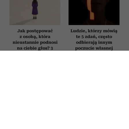
Jak postępować
Ludzie, którzy mówią
z osobą, która
te 5 zdań, często
nieustannie podnosi
odbierają innym
na ciebie głos? 3
poczucie własnej
sposoby na poradzenie
wartości
sobie z „krzykaczem”
Jak zachowuje się
4 słowa, które sprawią,