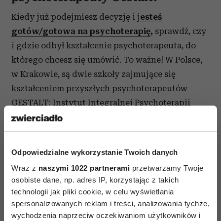
Kiedy już podejmiesz decyzję i j
esteś
gotów/gotowa na psychoterapię
,
sprawdź, czy
i gdzie odbył kształcenie psychoterapeuta, do
którego chcesz się umówić. To ważne! W Polsce,
w Krakowie, są dwie szkoły zajmujące się
kształceniem przyszłych psychoterapeutów
GESTALT: Instytut Integralnej Psychoterapii
Gestalt oraz Instytut Terapii Gestalt. Oba
instytuty posiadają akredytację European
Association for Gestalt Therapy.
Odpowiedzialne wykorzystanie Twoich danych
Zwróć uwagę, czy terapeuta poddaje swoją pracę
Wraz z
naszymi 1022 partnerami
przetwarzamy Twoje
osobiste dane, np. adres IP, korzystając z takich
stałej superwizji - możesz o to zapytać na
technologii jak pliki cookie, w celu wyświetlania
pierwszym spotkaniu. Sprawdź też, czy terapeuta
spersonalizowanych reklam i treści, analizowania tychże,
jest zrzeszony w jakimś stowarzyszeniu np.
wychodzenia naprzeciw oczekiwaniom użytkowników i