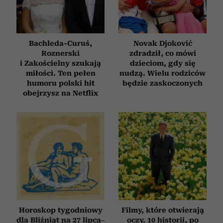
Bachleda-Curuś,
Novak Djoković
Roznerski
zdradził, co mówi
i Zakościelny szukają
dzieciom, gdy się
miłości. Ten pełen
nudzą. Wielu rodziców
humoru polski hit
będzie zaskoczonych
obejrzysz na Netflix
Horoskop tygodniowy
Filmy, które otwierają
dla Bliźniąt na 27 lipca–
oczy. 10 historii, po